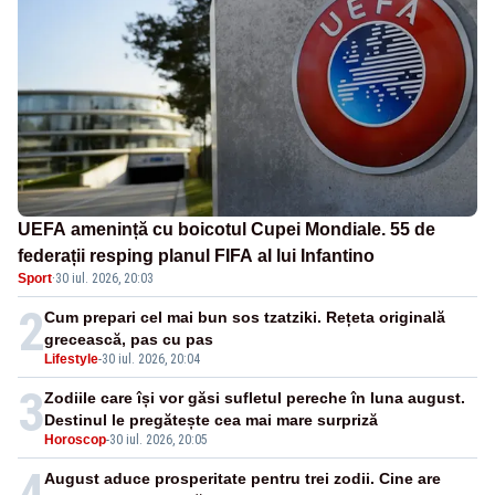
UEFA amenință cu boicotul Cupei Mondiale. 55 de
federații resping planul FIFA al lui Infantino
Sport
·
30 iul. 2026, 20:03
2
Cum prepari cel mai bun sos tzatziki. Rețeta originală
grecească, pas cu pas
Lifestyle
-
30 iul. 2026, 20:04
3
Zodiile care își vor găsi sufletul pereche în luna august.
Destinul le pregătește cea mai mare surpriză
Horoscop
-
30 iul. 2026, 20:05
4
August aduce prosperitate pentru trei zodii. Cine are