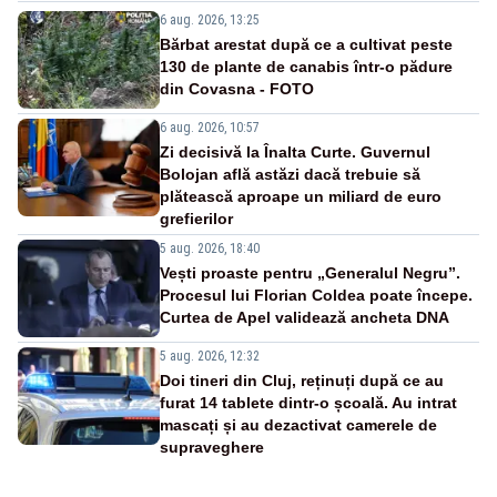
6 aug. 2026, 13:25
Bărbat arestat după ce a cultivat peste
130 de plante de canabis într-o pădure
din Covasna - FOTO
6 aug. 2026, 10:57
Zi decisivă la Înalta Curte. Guvernul
Bolojan află astăzi dacă trebuie să
plătească aproape un miliard de euro
grefierilor
5 aug. 2026, 18:40
Vești proaste pentru „Generalul Negru”.
Procesul lui Florian Coldea poate începe.
Curtea de Apel validează ancheta DNA
5 aug. 2026, 12:32
Doi tineri din Cluj, reținuți după ce au
furat 14 tablete dintr-o școală. Au intrat
mascați și au dezactivat camerele de
supraveghere