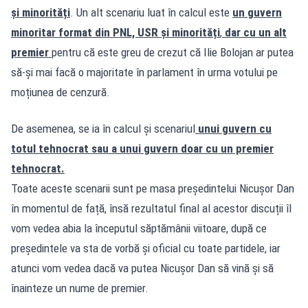
și minorități
. Un alt scenariu luat în calcul este
un guvern
minoritar format din PNL, USR și minorități
,
dar cu un alt
premier
pentru că este greu de crezut că Ilie Bolojan ar putea
să-și mai facă o majoritate în parlament în urma votului pe
moțiunea de cenzură.
De asemenea, se ia în calcul și scenariul
unui guvern cu
totul tehnocrat sau a unui guvern doar cu un premier
tehnocrat.
Toate aceste scenarii sunt pe masa președintelui Nicușor Dan
în momentul de față, însă rezultatul final al acestor discuții îl
vom vedea abia la începutul săptămânii viitoare, după ce
președintele va sta de vorbă și oficial cu toate partidele, iar
atunci vom vedea dacă va putea Nicușor Dan să vină și să
înainteze un nume de premier.