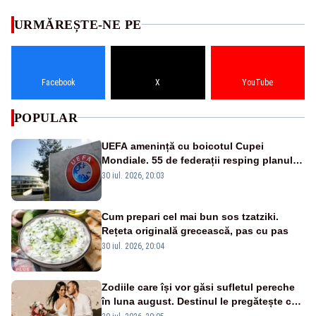
URMĂREȘTE-NE PE
Facebook
X
YouTube
POPULAR
UEFA amenință cu boicotul Cupei
Mondiale. 55 de federații resping planul
FIFA al lui Infantino
30 iul. 2026, 20:03
Cum prepari cel mai bun sos tzatziki.
Rețeta originală grecească, pas cu pas
30 iul. 2026, 20:04
Zodiile care își vor găsi sufletul pereche
în luna august. Destinul le pregătește cea
mai mare surpriză