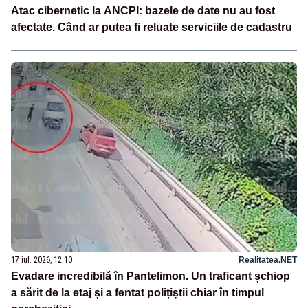
Atac cibernetic la ANCPI: bazele de date nu au fost
afectate. Când ar putea fi reluate serviciile de cadastru
17 iul. 2026, 12:10
Realitatea.NET
Evadare incredibilă în Pantelimon. Un traficant șchiop
a sărit de la etaj și a fentat polițiștii chiar în timpul