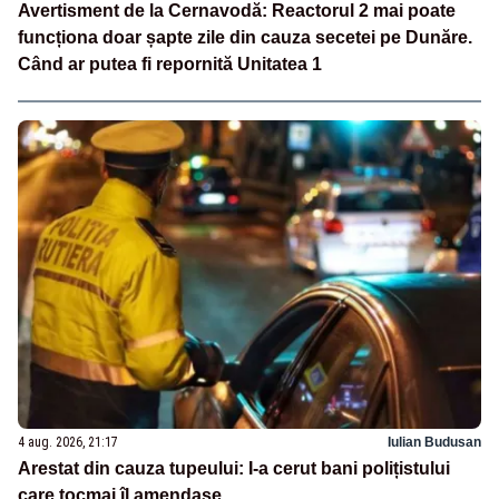
Avertisment de la Cernavodă: Reactorul 2 mai poate
funcționa doar șapte zile din cauza secetei pe Dunăre.
Când ar putea fi repornită Unitatea 1
4 aug. 2026, 21:17
Iulian Budusan
Arestat din cauza tupeului: I-a cerut bani polițistului
care tocmai îl amendase