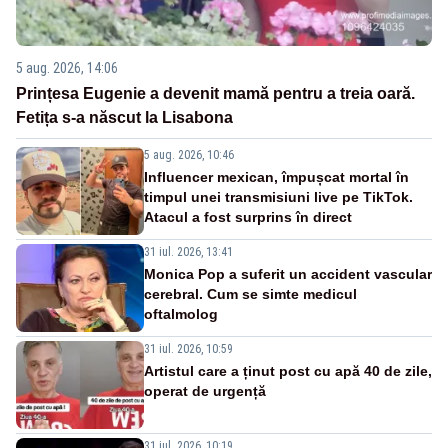
5 aug. 2026, 14:06
Prințesa Eugenie a devenit mamă pentru a treia oară.
Fetița s-a născut la Lisabona
5 aug. 2026, 10:46
Influencer mexican, împușcat mortal în
timpul unei transmisiuni live pe TikTok.
Atacul a fost surprins în direct
31 iul. 2026, 13:41
Monica Pop a suferit un accident vascular
cerebral. Cum se simte medicul
oftalmolog
31 iul. 2026, 10:59
Artistul care a ținut post cu apă 40 de zile,
operat de urgență
31 iul. 2026, 10:19