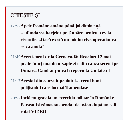
CITEȘTE ȘI
Apele Române amâna până joi dimineață
17:52
scufundarea barjelor pe Dunăre pentru a evita
riscurile. „Dacă există un minim risc, operațiunea
se va anula”
Avertisment de la Cernavodă: Reactorul 2 mai
21:49
poate funcționa doar șapte zile din cauza secetei pe
Dunăre. Când ar putea fi repornită Unitatea 1
Arestat din cauza tupeului: I-a cerut bani
21:17
polițistului care tocmai îl amendase
Incident grav la un exercițiu militar în România:
20:52
Parașutist rămas suspendat de avion după un salt
ratat VIDEO