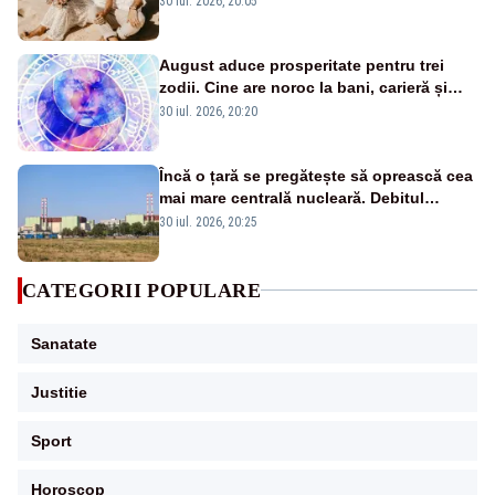
30 iul. 2026, 20:05
August aduce prosperitate pentru trei
zodii. Cine are noroc la bani, carieră și
iubire
30 iul. 2026, 20:20
Încă o țară se pregătește să oprească cea
mai mare centrală nucleară. Debitul
Dunării a ajuns la un nivel critic
30 iul. 2026, 20:25
CATEGORII POPULARE
Sanatate
Justitie
Sport
Horoscop