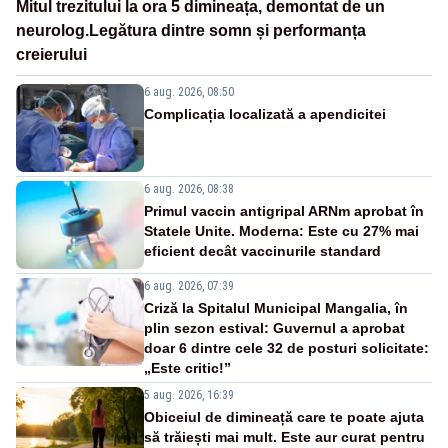
Mitul trezitului la ora 5 dimineața, demontat de un
neurolog.Legătura dintre somn și performanța
creierului
6 aug. 2026, 08:50
Complicația localizată a apendicitei
6 aug. 2026, 08:38
Primul vaccin antigripal ARNm aprobat în
Statele Unite. Moderna: Este cu 27% mai
eficient decât vaccinurile standard
6 aug. 2026, 07:39
Criză la Spitalul Municipal Mangalia, în
plin sezon estival: Guvernul a aprobat
doar 6 dintre cele 32 de posturi solicitate:
„Este critic!”
5 aug. 2026, 16:39
Obiceiul de dimineață care te poate ajuta
să trăiești mai mult. Este aur curat pentru