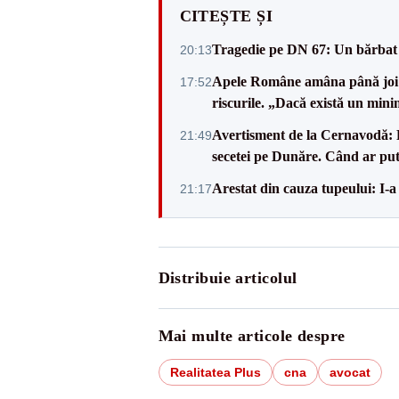
CITEȘTE ȘI
Tragedie pe DN 67: Un bărbat d
20:13
Apele Române amâna până joi d
17:52
riscurile. „Dacă există un mini
Avertisment de la Cernavodă: R
21:49
secetei pe Dunăre. Când ar put
Arestat din cauza tupeului: I-a
21:17
Distribuie articolul
Mai multe articole despre
Realitatea Plus
cna
avocat