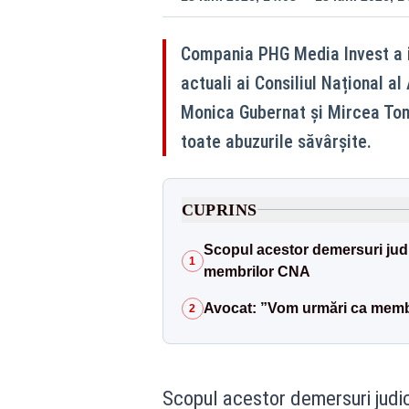
Compania PHG Media Invest a in
actuali ai Consiliul Național al
Monica Gubernat și Mircea Tom
toate abuzurile săvârșite.
CUPRINS
Scopul acestor demersuri judi
1
membrilor CNA
Avocat: ”Vom urmări ca memb
2
Scopul acestor demersuri judic