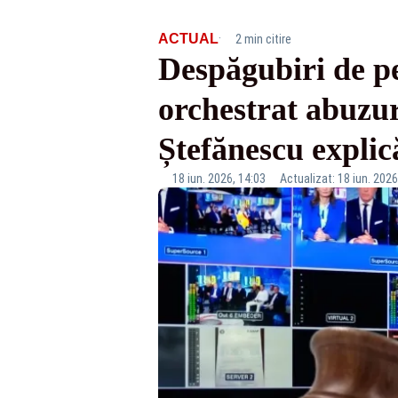
·
ACTUAL
2 min citire
Despăgubiri de pe
orchestrat abuzu
Ștefănescu expli
18 iun. 2026, 14:03
Actualizat: 18 iun. 2026