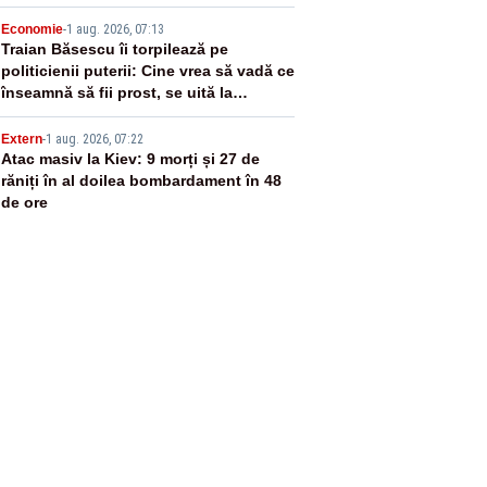
4
Economie
-
1 aug. 2026, 07:13
Traian Băsescu îi torpilează pe
politicienii puterii: Cine vrea să vadă ce
înseamnă să fii prost, se uită la
România
5
Extern
-
1 aug. 2026, 07:22
Atac masiv la Kiev: 9 morți și 27 de
răniți în al doilea bombardament în 48
de ore