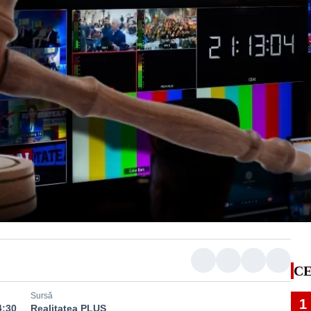
CE
Sursă
1
4:30
Realitatea PLUS