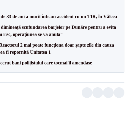
e 33 de ani a murit într-un accident cu un TIR, în Vâlcea
imineață scufundarea barjelor pe Dunăre pentru a evita
m risc, operațiunea se va anula”
eactorul 2 mai poate funcționa doar șapte zile din cauza
ea fi repornită Unitatea 1
 cerut bani polițistului care tocmai îl amendase