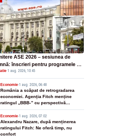
itere ASE 2026 – sesiunea de
mnă: înscrieri pentru programele de
atie
·
1 aug. 2026, 10:45
nță, masterat și doctorat
2
Economie
-
1 aug. 2026, 06:48
România a scăpat de retrogradarea
economiei. Agenția Fitch menține
ratingul „BBB-” cu perspectivă
negativă
3
Economie
-
1 aug. 2026, 07:02
Alexandru Nazare, după menținerea
ratingului Fitch: Ne oferă timp, nu
confort