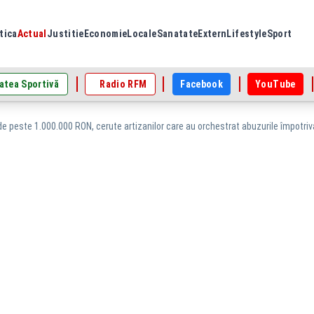
tica
Actual
Justitie
Economie
Locale
Sanatate
Extern
Lifestyle
Sport
atea Sportivă
Radio RFM
Facebook
YouTube