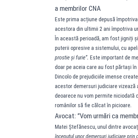
a membrilor CNA
Este prima acțiune depusă împotriva 
acestora din ultimii 2 ani împotriva u
În această perioadă, am fost jigniți ș
puterii opresive a sistemului, cu ap
prostie și furie”.
Este important de men
doar pe aceia care au fost părtași în
Dincolo de prejudiciile imense create
acestor demersuri judiciare vizează
deoarece nu vom permite niciodată ca
românilor să fie călcat în picioare.
Avocat: ”Vom urmări ca membr
Matei Ștefănescu, unul dintre avocați
începutul unor demersuri judiciare prin