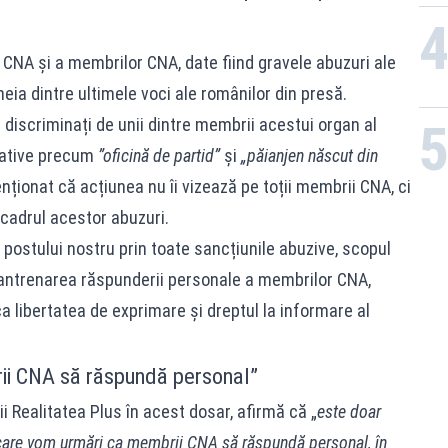
CNA și a membrilor CNA, date fiind gravele abuzuri ale
neia dintre ultimele voci ale românilor din presă.
i discriminați de unii dintre membrii acestui organ al
elative precum
”oficină de partid”
și
„păianjen născut din
ționat că acțiunea nu îi vizează pe toții membrii CNA, ci
 cadrul acestor abuzuri.
 postului nostru prin toate sancțiunile abuzive, scopul
 antrenarea răspunderii personale a membrilor CNA,
 libertatea de exprimare și dreptul la informare al
ii CNA să răspundă personal”
i Realitatea Plus în acest dosar, afirmă că „
este doar
 care vom urmări ca membrii CNA să răspundă personal, în