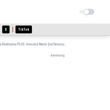
Schimba tema
X
TikTok
Despăgubiri de peste 1.000.000 RON, cerute artizanilor care au orchestrat abuzurile împotriva Realitatea PLUS. Avocatul Matei Ștefănescu explică cum vor răspunde solidar membrii CNA
Advertising