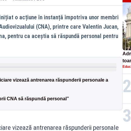
ițiat o acțiune în instanță împotriva unor membri
 Audiovizualului (CNA), printre care Valentin Jucan,
a, pentru ca aceștia să răspundă personal pentru
Adm
toa
Educ
lice
ciare vizează antrenarea răspunderii personale a
rii CNA să răspundă personal”
iare vizează antrenarea răspunderii personale