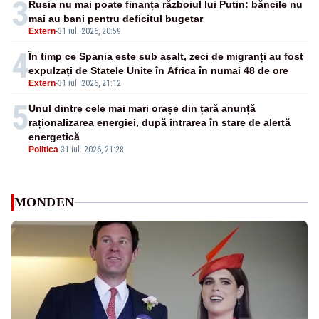
3
Rusia nu mai poate finanța războiul lui Putin: băncile nu
mai au bani pentru deficitul bugetar
Extern
-
31 iul. 2026, 20:59
4
În timp ce Spania este sub asalt, zeci de migranți au fost
expulzați de Statele Unite în Africa în numai 48 de ore
Extern
-
31 iul. 2026, 21:12
5
Unul dintre cele mai mari orașe din țară anunță
raționalizarea energiei, după intrarea în stare de alertă
energetică
Politica
-
31 iul. 2026, 21:28
MONDEN