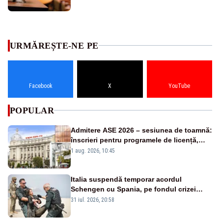
URMĂREȘTE-NE PE
Facebook
X
YouTube
POPULAR
Admitere ASE 2026 – sesiunea de toamnă:
înscrieri pentru programele de licență,
masterat și doctorat
1 aug. 2026, 10:45
Italia suspendă temporar acordul
Schengen cu Spania, pe fondul crizei
migranților din Maroc. Anunțul, făcut de
31 iul. 2026, 20:58
premierul Giorgia Meloni