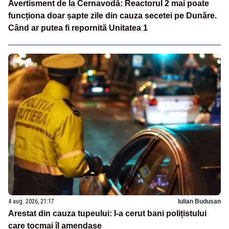
Avertisment de la Cernavodă: Reactorul 2 mai poate
funcționa doar șapte zile din cauza secetei pe Dunăre.
Când ar putea fi repornită Unitatea 1
4 aug. 2026, 21:17
Iulian Budusan
Arestat din cauza tupeului: I-a cerut bani polițistului
care tocmai îl amendase