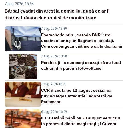
7 aug. 2026, 15:34
Bărbat evadat din arest la domiciliu, după ce ar fi
distrus brățara electronică de monitorizare
7 aug. 2026, 13:39
Escrocherie prin „metoda BNR”: trei
ucraineni prinși în flagrant și arestați.
Cum convingeau victimele să le dea banii
7 aug. 2026, 10:58
Percheziții la suspecți acuzați că au furat
cabluri din parcuri fotovoltaice
7 aug. 2026, 08:21
CCR discută pe 12 august sesizarea
privind legea integrității adoptată de
Parlament
6 aug. 2026, 16:49
ÎCCJ amână până pe 20 august verdictul
în procesul dintre magistrați și Guvern