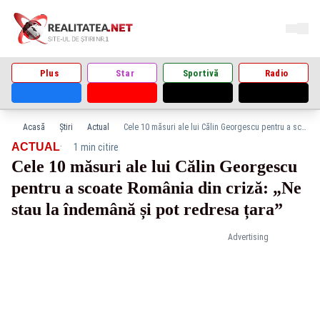
Plus
Star
Sportivă
Radio
Acasă
Știri
Actual
Cele 10 măsuri ale lui Călin Georgescu pentru a scoate România din criză: „Ne stau la îndemână și pot redresa țara”
·
ACTUAL
1 min citire
Cele 10 măsuri ale lui Călin Georgescu
pentru a scoate România din criză: „Ne
stau la îndemână și pot redresa țara”
Advertising