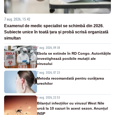
7 aug. 2026, 15:42
Examenul de medic specialist se schimbă din 2026.
Subiecte unice în toată țara și probă scrisă organizată
simultan
7 aug. 2026, 09:38
Ebola se extinde în RD Congo. Autoritățile
investighează posibile mutații ale
virusului
7 aug. 2026, 07:23
Metoda recomandată pentru curățarea
urechilor
6 aug. 2026, 22:53
Bilanțul infecțiilor cu virusul West Nile
urcă la 10 cazuri în acest sezon. Anunțul
INSP