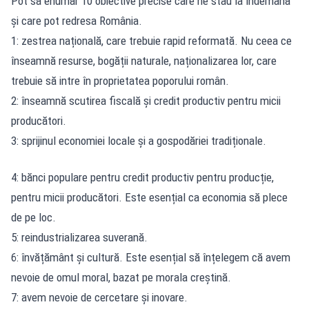
Pot să enumăr 10 obiective precise care ne stau la îndemână
și care pot redresa România.
1: zestrea națională, care trebuie rapid reformată. Nu ceea ce
înseamnă resurse, bogății naturale, naționalizarea lor, care
trebuie să intre în proprietatea poporului român.
2: înseamnă scutirea fiscală și credit productiv pentru micii
producători.
3: sprijinul economiei locale și a gospodăriei tradiționale.
4: bănci populare pentru credit productiv pentru producție,
pentru micii producători. Este esențial ca economia să plece
de pe loc.
5: reindustrializarea suverană.
6: învățământ și cultură. Este esențial să înțelegem că avem
nevoie de omul moral, bazat pe morala creștină.
7: avem nevoie de cercetare și inovare.