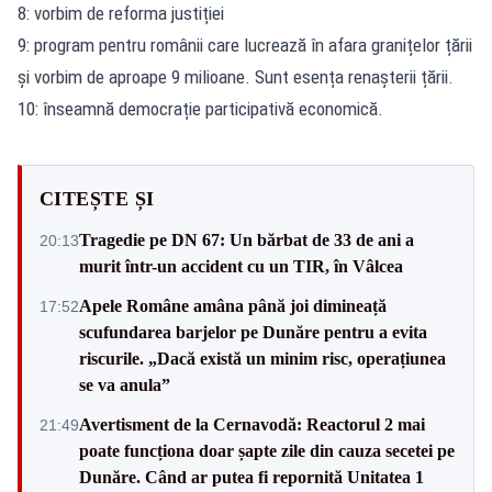
8: vorbim de reforma justiției
9: program pentru românii care lucrează în afara granițelor țării
și vorbim de aproape 9 milioane. Sunt esența renașterii țării.
10: înseamnă democrație participativă economică.
CITEȘTE ȘI
Tragedie pe DN 67: Un bărbat de 33 de ani a
20:13
murit într-un accident cu un TIR, în Vâlcea
Apele Române amâna până joi dimineață
17:52
scufundarea barjelor pe Dunăre pentru a evita
riscurile. „Dacă există un minim risc, operațiunea
se va anula”
Avertisment de la Cernavodă: Reactorul 2 mai
21:49
poate funcționa doar șapte zile din cauza secetei pe
Dunăre. Când ar putea fi repornită Unitatea 1