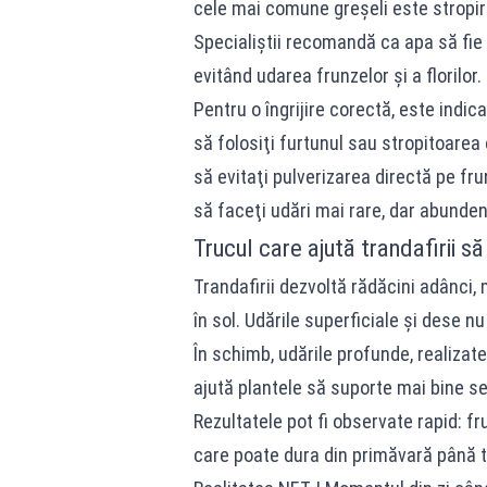
cele mai comune greşeli este stropirea
Specialiştii recomandă ca apa să fie 
evitând udarea frunzelor şi a florilor.
Pentru o îngrijire corectă, este indica
să folosiţi furtunul sau stropitoarea 
să evitaţi pulverizarea directă pe fru
să faceţi udări mai rare, dar abunden
Trucul care ajută trandafirii să
Trandafirii dezvoltă rădăcini adânci,
în sol. Udările superficiale şi dese n
În schimb, udările profunde, realizat
ajută plantele să suporte mai bine sec
Rezultatele pot fi observate rapid: fr
care poate dura din primăvară până t