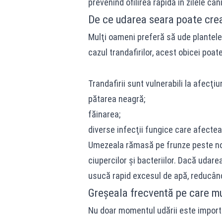
prevenind ofilirea rapidă în zilele can
De ce udarea seara poate cre
Mulţi oameni preferă să ude plantele l
cazul trandafirilor, acest obicei poate
Trandafirii sunt vulnerabili la afecţi
pătarea neagră;
făinarea;
diverse infecţii fungice care afecteaz
Umezeala rămasă pe frunze peste noa
ciupercilor şi bacteriilor. Dacă udare
usucă rapid excesul de apă, reducând r
Greşeala frecventă pe care mu
Nu doar momentul udării este importan