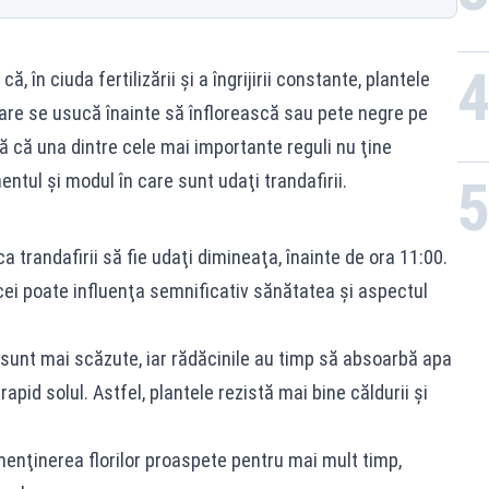
, în ciuda fertilizării şi a îngrijirii constante, plantele
care se usucă înainte să înflorească sau pete negre pe
nsă că una dintre cele mai importante reguli nu ţine
tul şi modul în care sunt udaţi trandafirii.
 trandafirii să fie udaţi dimineaţa, înainte de ora 11:00.
cei poate influenţa semnificativ sănătatea şi aspectul
le sunt mai scăzute, iar rădăcinile au timp să absoarbă apa
apid solul. Astfel, plantele rezistă mai bine căldurii şi
menţinerea florilor proaspete pentru mai mult timp,