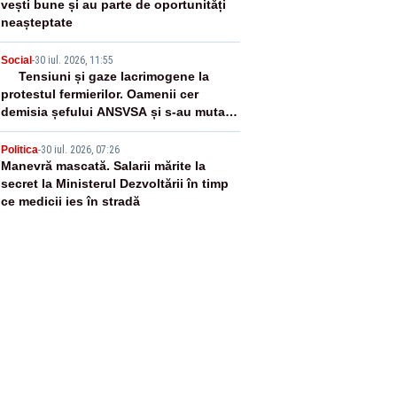
vești bune și au parte de oportunități
neașteptate
4
Social
-
30 iul. 2026, 11:55
Tensiuni și gaze lacrimogene la
protestul fermierilor. Oamenii cer
demisia șefului ANSVSA și s-au mutat
în Piața Victoria– LIVE TEXT
5
Politica
-
30 iul. 2026, 07:26
Manevră mascată. Salarii mărite la
secret la Ministerul Dezvoltării în timp
ce medicii ies în stradă