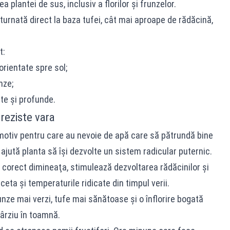
 plantei de sus, inclusiv a florilor şi frunzelor.
turnată direct la baza tufei, cât mai aproape de rădăcină,
t:
orientate spre sol;
nze;
te şi profunde.
 reziste vara
 motiv pentru care au nevoie de apă care să pătrundă bine
u ajută planta să îşi dezvolte un sistem radicular puternic.
e corect dimineaţa, stimulează dezvoltarea rădăcinilor şi
eta şi temperaturile ridicate din timpul verii.
unze mai verzi, tufe mai sănătoase şi o înflorire bogată
ârziu în toamnă.