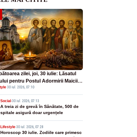
ătoarea zilei, joi, 30 iulie: Lăsatul
ului pentru Postul Adormirii Maicii
tyle
·
30 iul. 2026, 07:10
nului și Sfântul Valentin
2
Social
-
30 iul. 2026, 07:13
A treia zi de grevă în Sănătate, 500 de
spitale asigură doar urgențele
3
Lifestyle
-
30 iul. 2026, 07:28
Horoscop 30 iulie. Zodiile care primesc