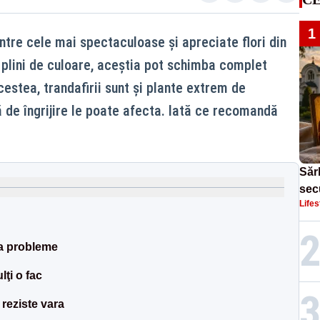
1
intre cele mai spectaculoase şi apreciate flori din
i plini de culoare, aceştia pot schimba complet
cestea, trandafirii sunt şi plante extrem de
ă de îngrijire le poate afecta. Iată ce recomandă
Sărb
sec
Lifes
Dom
a probleme
ţi o fac
 reziste vara