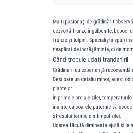
Mulţi pasionaţi de grădinărit observă că
dezvoltă frunze îngălbenite, boboci 
frunze şi tulpini. Specialiştii spun î
neapărat de îngrăşăminte, ci de momen
Când trebuie udaţi trandafirii
Grădinarii cu experienţă recomandă ca
Deşi pare un detaliu minor, acest obi
plantelor.
În primele ore ale zilei, temperaturi
înainte ca soarele puternic să usuce r
stresului termic din timpul zilei.
Udarea făcută dimineaţa ajută şi la 