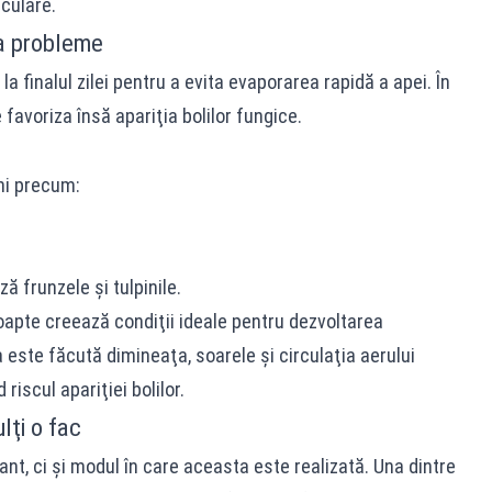
iculare.
a probleme
a finalul zilei pentru a evita evaporarea rapidă a apei. În
 favoriza însă apariţia bolilor fungice.
uni precum:
ă frunzele şi tulpinile.
pte creează condiţii ideale pentru dezvoltarea
a este făcută dimineaţa, soarele şi circulaţia aerului
iscul apariţiei bolilor.
lţi o fac
t, ci şi modul în care aceasta este realizată. Una dintre