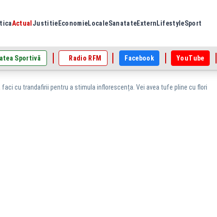
tica
Actual
Justitie
Economie
Locale
Sanatate
Extern
Lifestyle
Sport
atea Sportivă
Radio RFM
Facebook
YouTube
 faci cu trandafirii pentru a stimula inflorescența. Vei avea tufe pline cu flori