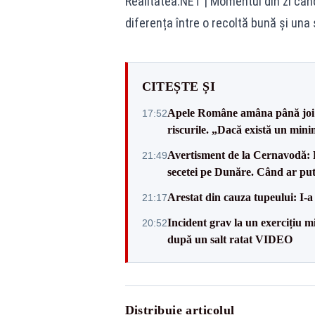
Realitatea.NET
| Momentul din zi cân
diferența între o recoltă bună și una
CITEȘTE ȘI
Apele Române amâna până joi d
17:52
riscurile. „Dacă există un mini
Avertisment de la Cernavodă: R
21:49
secetei pe Dunăre. Când ar put
Arestat din cauza tupeului: I-a
21:17
Incident grav la un exercițiu 
20:52
după un salt ratat VIDEO
Distribuie articolul