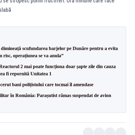
d se stropesc pomii fructiferi. Ora minune care face
 slabă
imineață scufundarea barjelor pe Dunăre pentru a evita
m risc, operațiunea se va anula”
eactorul 2 mai poate funcționa doar șapte zile din cauza
ea fi repornită Unitatea 1
 cerut bani polițistului care tocmai îl amendase
militar în România: Parașutist rămas suspendat de avion