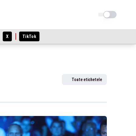
Schimba tema
X
TikTok
Toate etichetele