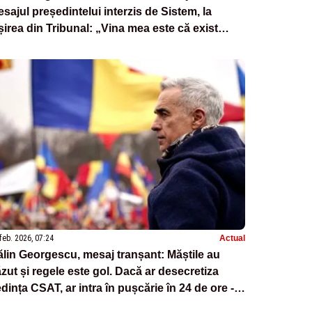
sajul președintelui interzis de Sistem, la
șirea din Tribunal: „Vina mea este că exist
ături de poporul român”
feb. 2026, 07:24
Actual
lin Georgescu, mesaj tranșant: Măștile au
zut și regele este gol. Dacă ar desecretiza
dința CSAT, ar intra în pușcărie în 24 de ore -
IVE TEXT/VIDEO