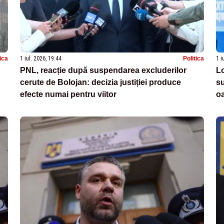
tica
1 iul. 2026, 19:44
Politica
1 i
PNL, reacție după suspendarea excluderilor
Lo
cerute de Bolojan: decizia justiției produce
su
efecte numai pentru viitor
oa