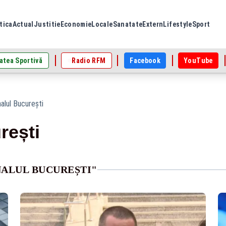
tica
Actual
Justitie
Economie
Locale
Sanatate
Extern
Lifestyle
Sport
atea Sportivă
Radio RFM
Facebook
YouTube
nalul București
rești
NALUL BUCUREȘTI"