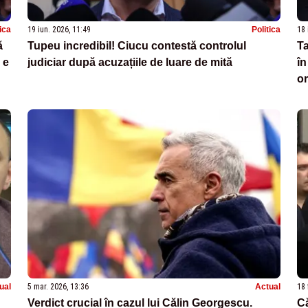
tica
19 iun. 2026, 11:49
Politica
18 
ă
Tupeu incredibil! Ciucu contestă controlul
Ta
 e
judiciar după acuzațiile de luare de mită
în
or
ual
5 mar. 2026, 13:36
Actual
18 
Verdict crucial în cazul lui Călin Georgescu.
Că