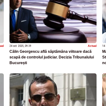
ual
24 oct. 2025, 09:39
Actual
14 
Călin Georgescu află săptămâna viitoare dacă
Ma
scapă de controlul judiciar. Decizia Tribunalului
St
București
no