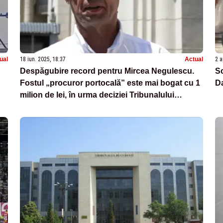
ual
18 iun. 2025, 18:37
Actual
2 a
Despăgubire record pentru Mircea Negulescu.
Sc
Fostul „procuror portocală” este mai bogat cu 1
Da
milion de lei, în urma deciziei Tribunalului
București