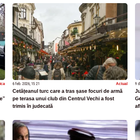
tica
6 feb. 2026, 15:21
Actual
9 d
Cetățeanul turc care a tras șase focuri de armă
Ju
e”
pe terasa unui club din Centrul Vechi a fost
Ge
trimis în judecată
af
ju