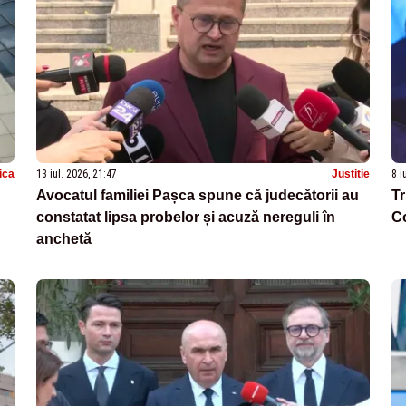
tica
13 iul. 2026, 21:47
Justitie
8 i
Avocatul familiei Pașca spune că judecătorii au
Tr
constatat lipsa probelor și acuză nereguli în
Co
anchetă