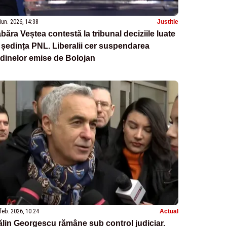
iun. 2026, 14:38
Justitie
băra Veștea contestă la tribunal deciziile luate
 ședința PNL. Liberalii cer suspendarea
dinelor emise de Bolojan
feb. 2026, 10:24
Actual
lin Georgescu rămâne sub control judiciar.