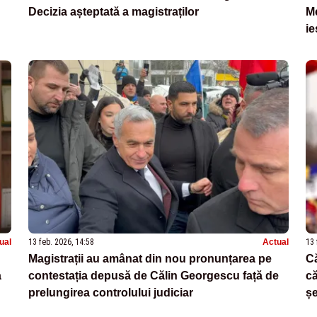
Decizia așteptată a magistraților
Me
ie
al
ual
13 feb. 2026, 14:58
Actual
13 
Magistrații au amânat din nou pronunțarea pe
Că
a
contestația depusă de Călin Georgescu față de
că
prelungirea controlului judiciar
șe
L