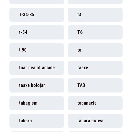
T-34-85
t4
t-54
T6
t 90
ta
taar neamt accident pieton
taaxe
taaxe bolojan
TAB
tabagism
tabanacle
tabara
tabără activă