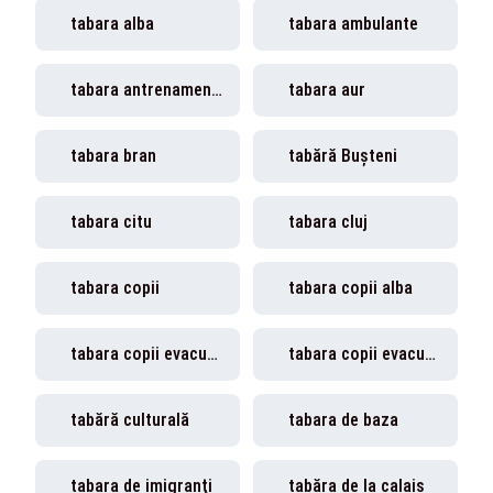
tabara alba
tabara ambulante
tabara antrenament isis
tabara aur
tabara bran
tabără Buşteni
tabara citu
tabara cluj
tabara copii
tabara copii alba
tabara copii evacuata
tabara copii evacuata atena
tabără culturală
tabara de baza
tabara de imigranţi
tabăra de la calais