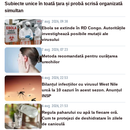
Subiecte unice în toată țara și probă scrisă organizată
simultan
7 aug. 2026, 09:38
Ebola se extinde în RD Congo. Autoritățile
investighează posibile mutații ale
virusului
7 aug. 2026, 07:23
Metoda recomandată pentru curățarea
urechilor
6 aug. 2026, 22:53
Bilanțul infecțiilor cu virusul West Nile
urcă la 10 cazuri în acest sezon. Anunțul
INSP
6 aug. 2026, 21:53
Regula paharului cu apă la fiecare oră.
Cum te protejezi de deshidratare în zilele
de caniculă