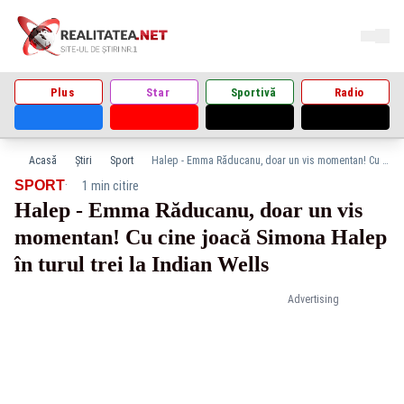
Plus
Star
Sportivă
Radio
Acasă
Știri
Sport
Halep - Emma Răducanu, doar un vis momentan! Cu cine joacă Simona Halep în turul trei la Indian Wells
·
SPORT
1 min citire
Halep - Emma Răducanu, doar un vis
momentan! Cu cine joacă Simona Halep
în turul trei la Indian Wells
Advertising