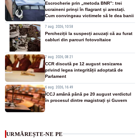
Escrocherie prin „metoda BNR”: trei
ucraineni prinși în flagrant și arestați.
Cum convingeau victimele să le dea banii
7 aug. 2026, 10:58
Percheziții la suspecți acuzați că au furat
cabluri din parcuri fotovoltaice
7 aug. 2026, 08:21
CCR discută pe 12 august sesizarea
privind legea integrității adoptată de
Parlament
6 aug. 2026, 16:49
ÎCCJ amână până pe 20 august verdictul
în procesul dintre magistrați și Guvern
URMĂREȘTE-NE PE