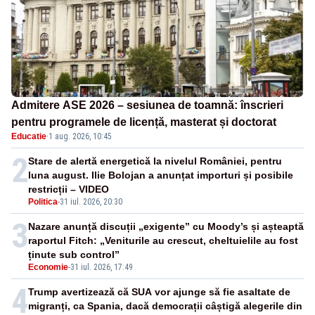
Admitere ASE 2026 – sesiunea de toamnă: înscrieri
pentru programele de licență, masterat și doctorat
Educatie
·
1 aug. 2026, 10:45
2
Stare de alertă energetică la nivelul României, pentru
luna august. Ilie Bolojan a anunțat importuri și posibile
restricții – VIDEO
Politica
-
31 iul. 2026, 20:30
3
Nazare anunță discuții „exigente” cu Moody’s și așteaptă
raportul Fitch: „Veniturile au crescut, cheltuielile au fost
ținute sub control”
Economie
-
31 iul. 2026, 17:49
4
Trump avertizează că SUA vor ajunge să fie asaltate de
migranți, ca Spania, dacă democrații câștigă alegerile din