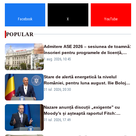
Facebook
X
YouTube
POPULAR
Admitere ASE 2026 – sesiunea de toamnă:
înscrieri pentru programele de licență,
masterat și doctorat
1 aug. 2026, 10:45
Stare de alertă energetică la nivelul
României, pentru luna august. Ilie Bolojan
a anunțat importuri și posibile restricții –
31 iul. 2026, 20:30
VIDEO
Nazare anunță discuții „exigente” cu
Moody’s și așteaptă raportul Fitch:
„Veniturile au crescut, cheltuielile au fost
31 iul. 2026, 17:49
ținute sub control”