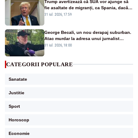
Trump avertizează că SUA vor ajunge să
fie asaltate de migranți, ca Spania, dacă
democrații câștigă alegerile din 2028
31 iul. 2026, 17:59
George Becali, un nou derapaj suburban.
Atac murdar la adresa unui jurnalist
sportiv – AUDIO
31 iul. 2026, 18:00
CATEGORII POPULARE
Sanatate
Justitie
Sport
Horoscop
Economie