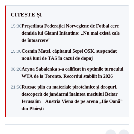
CITEȘTE ȘI
Președinta Federației Norvegiene de Fotbal cere
15:30
demisia lui Gianni Infantino: „Nu mai există cale
de întoarcere”
Cosmin Matei, căpitanul Sepsi OSK, suspendat
15:00
nouă luni de TAS în cazul de dopaj
Aryna Sabalenka s-a calificat în optimile turneului
08:20
WTA de la Toronto. Recordul stabilit în 2026
Rucsac plin cu materiale pirotehnice și droguri,
21:56
descoperit de jandarmi înaintea meciului Beitar
Ierusalim – Austria Viena de pe arena „Ilie Oană”
din Ploiești