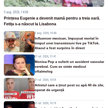
5 aug. 2026, 14:06
Prințesa Eugenie a devenit mamă pentru a treia oară.
Fetița s-a născut la Lisabona
5 aug. 2026, 10:46
Influencer mexican, împușcat mortal în
timpul unei transmisiuni live pe TikTok.
Atacul a fost surprins în direct
31 iul. 2026, 13:41
Monica Pop a suferit un accident vascular
cerebral. Cum se simte medicul
oftalmolog
31 iul. 2026, 10:59
Artistul care a ținut post cu apă 40 de zile,
operat de urgență
31 iul. 2026, 10:19