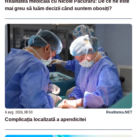
Realitatea medicală cu Nicole Păcuraru: De ce ne este
mai greu să luăm decizii când suntem obosiți?
6 aug. 2026, 08:50
Realitatea.NET
Complicația localizată a apendicitei