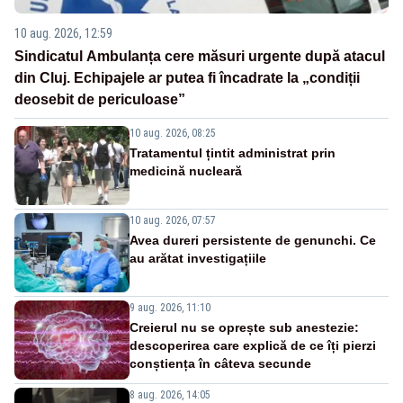
10 aug. 2026, 12:59
Sindicatul Ambulanța cere măsuri urgente după atacul
din Cluj. Echipajele ar putea fi încadrate la „condiții
deosebit de periculoase”
10 aug. 2026, 08:25
Tratamentul țintit administrat prin
medicină nucleară
10 aug. 2026, 07:57
Avea dureri persistente de genunchi. Ce
au arătat investigațiile
9 aug. 2026, 11:10
Creierul nu se oprește sub anestezie:
descoperirea care explică de ce îți pierzi
conștiența în câteva secunde
8 aug. 2026, 14:05