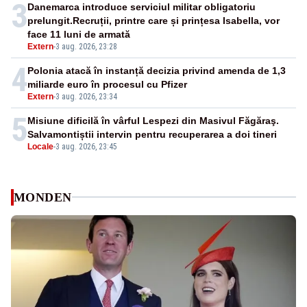
3
Danemarca introduce serviciul militar obligatoriu
prelungit.Recruții, printre care și prințesa Isabella, vor
face 11 luni de armată
Extern
-
3 aug. 2026, 23:28
4
Polonia atacă în instanță decizia privind amenda de 1,3
miliarde euro în procesul cu Pfizer
Extern
-
3 aug. 2026, 23:34
5
Misiune dificilă în vârful Lespezi din Masivul Făgăraş.
Salvamontiștii intervin pentru recuperarea a doi tineri
Locale
-
3 aug. 2026, 23:45
MONDEN