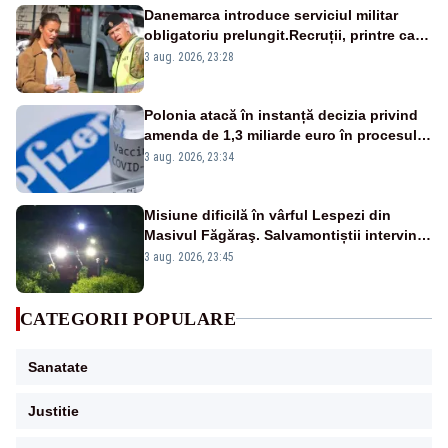
Danemarca introduce serviciul militar
obligatoriu prelungit.Recruții, printre care
și prințesa Isabella, vor face 11 luni de
3 aug. 2026, 23:28
armată
Polonia atacă în instanță decizia privind
amenda de 1,3 miliarde euro în procesul
cu Pfizer
3 aug. 2026, 23:34
Misiune dificilă în vârful Lespezi din
Masivul Făgăraş. Salvamontiștii intervin
pentru recuperarea a doi tineri
3 aug. 2026, 23:45
CATEGORII POPULARE
Sanatate
Justitie