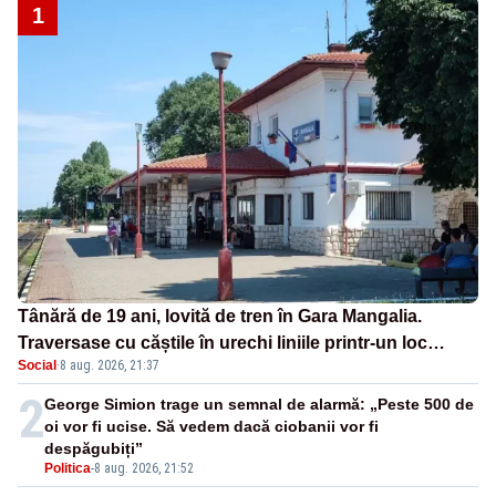
1
Tânără de 19 ani, lovită de tren în Gara Mangalia.
Traversase cu căștile în urechi liniile printr-un loc
Social
·
8 aug. 2026, 21:37
nepermis
2
George Simion trage un semnal de alarmă: „Peste 500 de
oi vor fi ucise. Să vedem dacă ciobanii vor fi
despăgubiți”
Politica
-
8 aug. 2026, 21:52