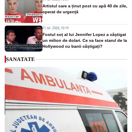
Artistul care a ținut post cu apă 40 de zile,
operat de urgență
31 iul. 2026, 10:19
Fostul soț al lui Jennifer Lopez a câștigat
un milion de dolari. Ce va face starul de la
Hollywood cu banii câștigați?
SANATATE