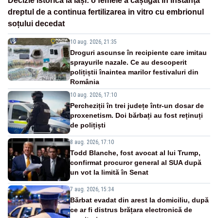
Decizie istorică la Iași: o femeie a câștigat în instanță
dreptul de a continua fertilizarea in vitro cu embrionul
soțului decedat
10 aug. 2026, 21:35
Droguri ascunse în recipiente care imitau
sprayurile nazale. Ce au descoperit
polițiștii înaintea marilor festivaluri din
România
10 aug. 2026, 17:10
Percheziții în trei județe într-un dosar de
proxenetism. Doi bărbați au fost reținuți
de polițiști
8 aug. 2026, 17:10
Todd Blanche, fost avocat al lui Trump,
confirmat procuror general al SUA după
un vot la limită în Senat
7 aug. 2026, 15:34
Bărbat evadat din arest la domiciliu, după
ce ar fi distrus brățara electronică de