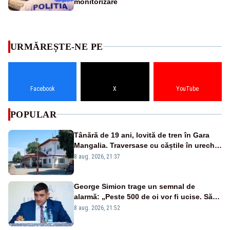
monitorizare
URMĂREȘTE-NE PE
Facebook
X
YouTube
POPULAR
Tânără de 19 ani, lovită de tren în Gara
Mangalia. Traversase cu căștile în urechi
liniile printr-un loc nepermis
8 aug. 2026, 21:37
George Simion trage un semnal de
alarmă: „Peste 500 de oi vor fi ucise. Să
vedem dacă ciobanii vor fi despăgubiți”
8 aug. 2026, 21:52