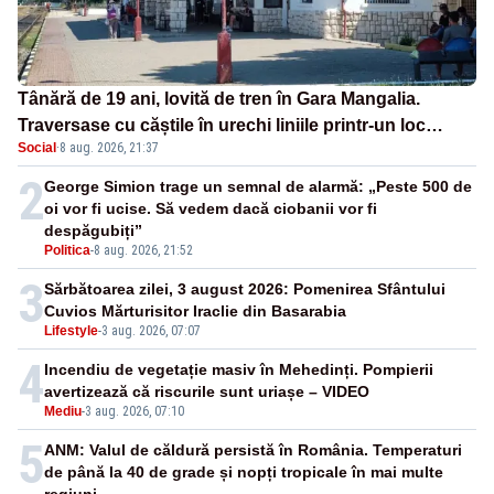
Tânără de 19 ani, lovită de tren în Gara Mangalia.
Traversase cu căștile în urechi liniile printr-un loc
Social
·
8 aug. 2026, 21:37
nepermis
2
George Simion trage un semnal de alarmă: „Peste 500 de
oi vor fi ucise. Să vedem dacă ciobanii vor fi
despăgubiți”
Politica
-
8 aug. 2026, 21:52
3
Sărbătoarea zilei, 3 august 2026: Pomenirea Sfântului
Cuvios Mărturisitor Iraclie din Basarabia
Lifestyle
-
3 aug. 2026, 07:07
4
Incendiu de vegetație masiv în Mehedinți. Pompierii
avertizează că riscurile sunt uriașe – VIDEO
Mediu
-
3 aug. 2026, 07:10
5
ANM: Valul de căldură persistă în România. Temperaturi
de până la 40 de grade și nopți tropicale în mai multe