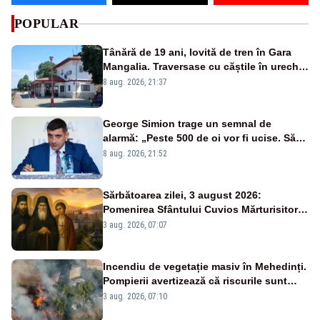
POPULAR
Tânără de 19 ani, lovită de tren în Gara
Mangalia. Traversase cu căștile în urechi
liniile printr-un loc nepermis
8 aug. 2026, 21:37
George Simion trage un semnal de
alarmă: „Peste 500 de oi vor fi ucise. Să
vedem dacă ciobanii vor fi despăgubiți”
8 aug. 2026, 21:52
Sărbătoarea zilei, 3 august 2026:
Pomenirea Sfântului Cuvios Mărturisitor
Iraclie din Basarabia
3 aug. 2026, 07:07
Incendiu de vegetație masiv în Mehedinți.
Pompierii avertizează că riscurile sunt
uriașe – VIDEO
3 aug. 2026, 07:10