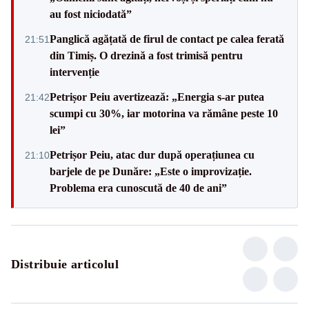
au fost niciodată”
Panglică agățată de firul de contact pe calea ferată
21:51
din Timiș. O drezină a fost trimisă pentru
intervenție
Petrișor Peiu avertizează: „Energia s-ar putea
21:42
scumpi cu 30%, iar motorina va rămâne peste 10
lei”
Petrișor Peiu, atac dur după operațiunea cu
21:10
barjele de pe Dunăre: „Este o improvizație.
Problema era cunoscută de 40 de ani”
Distribuie articolul