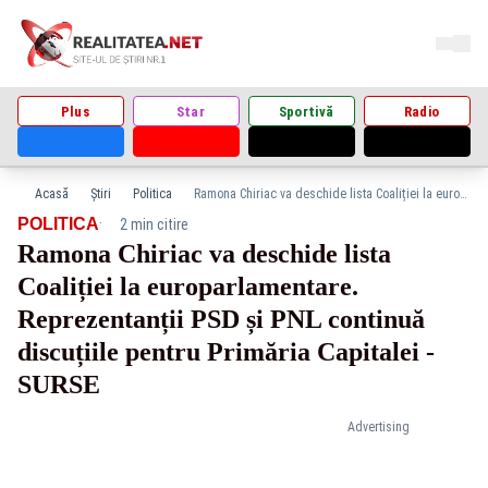
Plus
Star
Sportivă
Radio
Acasă
Știri
Politica
Ramona Chiriac va deschide lista Coaliției la europarlamentare. Reprezentanții PSD și PNL continuă discuțiile pentru Primăria Capitalei - SURSE
·
POLITICA
2 min citire
Ramona Chiriac va deschide lista
Coaliției la europarlamentare.
Reprezentanții PSD și PNL continuă
discuțiile pentru Primăria Capitalei -
SURSE
Advertising