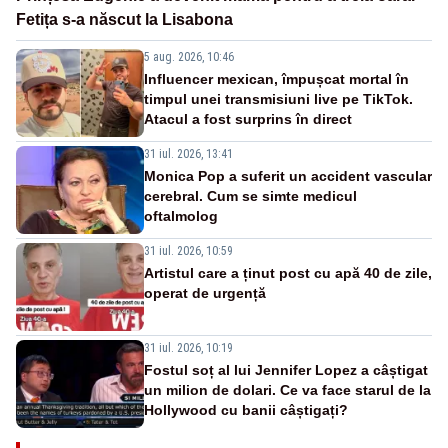
Fetița s-a născut la Lisabona
5 aug. 2026, 10:46
Influencer mexican, împușcat mortal în
timpul unei transmisiuni live pe TikTok.
Atacul a fost surprins în direct
31 iul. 2026, 13:41
Monica Pop a suferit un accident vascular
cerebral. Cum se simte medicul
oftalmolog
31 iul. 2026, 10:59
Artistul care a ținut post cu apă 40 de zile,
operat de urgență
31 iul. 2026, 10:19
Fostul soț al lui Jennifer Lopez a câștigat
un milion de dolari. Ce va face starul de la
Hollywood cu banii câștigați?