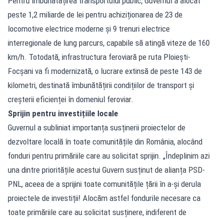
Pentru îmbunătățirea transportului public, Guvernul a alocat
peste 1,2 miliarde de lei pentru achiziționarea de 23 de
locomotive electrice moderne și 9 trenuri electrice
interregionale de lung parcurs, capabile să atingă viteze de 160
km/h. Totodată, infrastructura feroviară pe ruta Ploiești-
Focșani va fi modernizată, o lucrare extinsă de peste 143 de
kilometri, destinată îmbunătățirii condițiilor de transport și
creșterii eficienței în domeniul feroviar.
Sprijin pentru investițiile locale
Guvernul a subliniat importanța susținerii proiectelor de
dezvoltare locală în toate comunitățile din România, alocând
fonduri pentru primăriile care au solicitat sprijin. „Îndeplinim azi
una dintre prioritățile acestui Guvern susținut de alianța PSD-
PNL, aceea de a sprijini toate comunitățile țării în a-și derula
proiectele de investiții! Alocăm astfel fondurile necesare ca
toate primăriile care au solicitat susținere, indiferent de