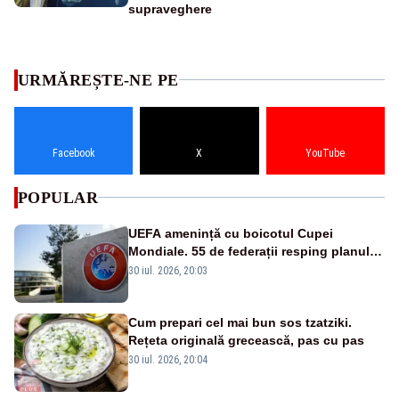
supraveghere
URMĂREȘTE-NE PE
Facebook
X
YouTube
POPULAR
UEFA amenință cu boicotul Cupei
Mondiale. 55 de federații resping planul
FIFA al lui Infantino
30 iul. 2026, 20:03
Cum prepari cel mai bun sos tzatziki.
Rețeta originală grecească, pas cu pas
30 iul. 2026, 20:04