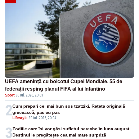
UEFA amenință cu boicotul Cupei Mondiale. 55 de
federații resping planul FIFA al lui Infantino
Sport
·
30 iul. 2026, 20:03
2
Cum prepari cel mai bun sos tzatziki. Rețeta originală
grecească, pas cu pas
Lifestyle
-
30 iul. 2026, 20:04
3
Zodiile care își vor găsi sufletul pereche în luna august.
Destinul le pregătește cea mai mare surpriză