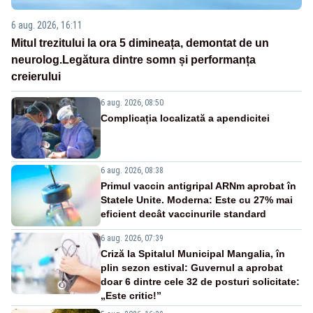
6 aug. 2026, 16:11
Mitul trezitului la ora 5 dimineața, demontat de un
neurolog.Legătura dintre somn și performanța
creierului
6 aug. 2026, 08:50
Complicația localizată a apendicitei
6 aug. 2026, 08:38
Primul vaccin antigripal ARNm aprobat în
Statele Unite. Moderna: Este cu 27% mai
eficient decât vaccinurile standard
6 aug. 2026, 07:39
Criză la Spitalul Municipal Mangalia, în
plin sezon estival: Guvernul a aprobat
doar 6 dintre cele 32 de posturi solicitate:
„Este critic!”