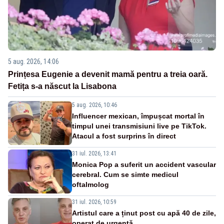
5 aug. 2026, 14:06
Prințesa Eugenie a devenit mamă pentru a treia oară.
Fetița s-a născut la Lisabona
5 aug. 2026, 10:46
Influencer mexican, împușcat mortal în
timpul unei transmisiuni live pe TikTok.
Atacul a fost surprins în direct
31 iul. 2026, 13:41
Monica Pop a suferit un accident vascular
cerebral. Cum se simte medicul
oftalmolog
31 iul. 2026, 10:59
Artistul care a ținut post cu apă 40 de zile,
operat de urgență