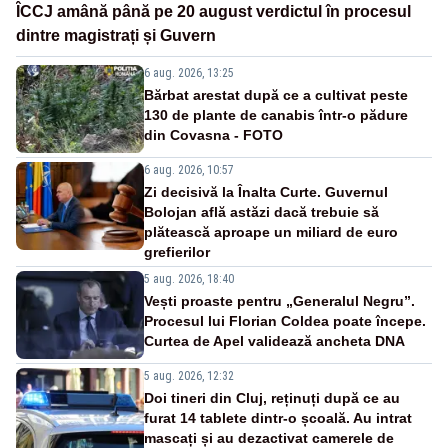
ÎCCJ amână până pe 20 august verdictul în procesul
dintre magistrați și Guvern
6 aug. 2026, 13:25
Bărbat arestat după ce a cultivat peste
130 de plante de canabis într-o pădure
din Covasna - FOTO
6 aug. 2026, 10:57
Zi decisivă la Înalta Curte. Guvernul
Bolojan află astăzi dacă trebuie să
plătească aproape un miliard de euro
grefierilor
5 aug. 2026, 18:40
Vești proaste pentru „Generalul Negru”.
Procesul lui Florian Coldea poate începe.
Curtea de Apel validează ancheta DNA
5 aug. 2026, 12:32
Doi tineri din Cluj, reținuți după ce au
furat 14 tablete dintr-o școală. Au intrat
mascați și au dezactivat camerele de