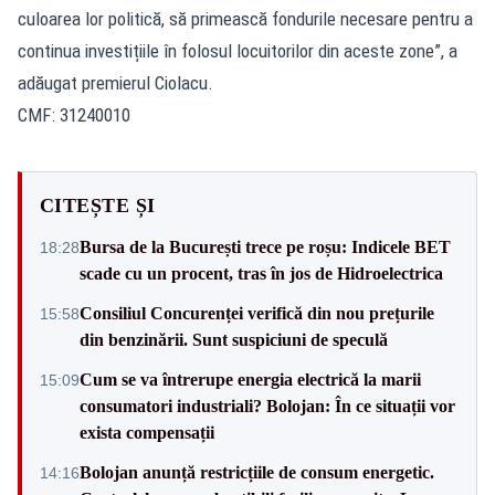
culoarea lor politică, să primească fondurile necesare pentru a
continua investițiile în folosul locuitorilor din aceste zone”, a
adăugat premierul Ciolacu.
CMF: 31240010
CITEȘTE ȘI
Bursa de la București trece pe roșu: Indicele BET
18:28
scade cu un procent, tras în jos de Hidroelectrica
Consiliul Concurenței verifică din nou prețurile
15:58
din benzinării. Sunt suspiciuni de speculă
Cum se va întrerupe energia electrică la marii
15:09
consumatori industriali? Bolojan: În ce situații vor
exista compensații
Bolojan anunță restricțiile de consum energetic.
14:16