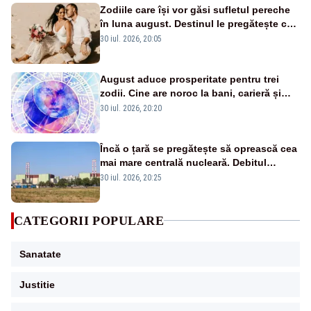
Zodiile care își vor găsi sufletul pereche
în luna august. Destinul le pregătește cea
mai mare surpriză
30 iul. 2026, 20:05
August aduce prosperitate pentru trei
zodii. Cine are noroc la bani, carieră și
iubire
30 iul. 2026, 20:20
Încă o țară se pregătește să oprească cea
mai mare centrală nucleară. Debitul
Dunării a ajuns la un nivel critic
30 iul. 2026, 20:25
CATEGORII POPULARE
Sanatate
Justitie