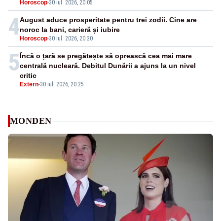
Horoscop
-
30 iul. 2026, 20:05
4
August aduce prosperitate pentru trei zodii. Cine are
noroc la bani, carieră și iubire
Horoscop
-
30 iul. 2026, 20:20
5
Încă o țară se pregătește să oprească cea mai mare
centrală nucleară. Debitul Dunării a ajuns la un nivel
critic
Extern
-
30 iul. 2026, 20:25
MONDEN