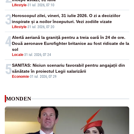
Lifestyle
-
31 iul. 2026, 07:10
3
Horoscopul zilei, vineri, 31 iulie 2026. O zi a deciziilor
inspirate și a noilor începuturi. Vezi zodiile vizate
Lifestyle
-
31 iul. 2026, 07:20
4
Alertă aeriană la graniță pentru a treia oară în 24 de ore.
Două aeronave Eurofighter britanice au fost ridicate de la
sol
Locale
-
31 iul. 2026, 07:24
5
SANITAS: Niciun scenariu favorabil pentru angajații din
sănătate în proiectul Legii salarizării
Economie
-
31 iul. 2026, 07:29
MONDEN