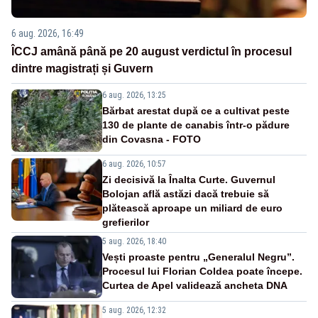
6 aug. 2026, 16:49
ÎCCJ amână până pe 20 august verdictul în procesul
dintre magistrați și Guvern
6 aug. 2026, 13:25
Bărbat arestat după ce a cultivat peste
130 de plante de canabis într-o pădure
din Covasna - FOTO
6 aug. 2026, 10:57
Zi decisivă la Înalta Curte. Guvernul
Bolojan află astăzi dacă trebuie să
plătească aproape un miliard de euro
grefierilor
5 aug. 2026, 18:40
Vești proaste pentru „Generalul Negru”.
Procesul lui Florian Coldea poate începe.
Curtea de Apel validează ancheta DNA
5 aug. 2026, 12:32