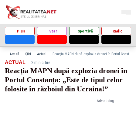
Plus
Star
Sportivă
Radio
Acasă
Știri
Actual
Reacția MAPN după explozia dronei în Portul Constanța: „Este de tipul celor folosite în războiul din Ucraina!”
·
ACTUAL
2 min citire
Reacția MAPN după explozia dronei în
Portul Constanța: „Este de tipul celor
folosite în războiul din Ucraina!”
Advertising