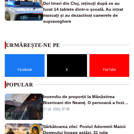
Doi tineri din Cluj, reținuți după ce au
furat 14 tablete dintr-o școală. Au intrat
mascați și au dezactivat camerele de
supraveghere
URMĂREȘTE-NE PE
Facebook
X
YouTube
POPULAR
Incendiu de proporții la Mănăstirea
Bisericani din Neamț. O persoană a fost
găsită carbonizată - FOTO/ VIDEO
31 iul. 2026, 07:05
Sărbătoarea zilei: Postul Adormirii Maicii
Domnului începe astăzi, 31 iulie