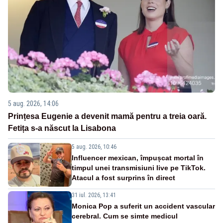
5 aug. 2026, 14:06
Prințesa Eugenie a devenit mamă pentru a treia oară.
Fetița s-a născut la Lisabona
5 aug. 2026, 10:46
Influencer mexican, împușcat mortal în
timpul unei transmisiuni live pe TikTok.
Atacul a fost surprins în direct
31 iul. 2026, 13:41
Monica Pop a suferit un accident vascular
cerebral. Cum se simte medicul