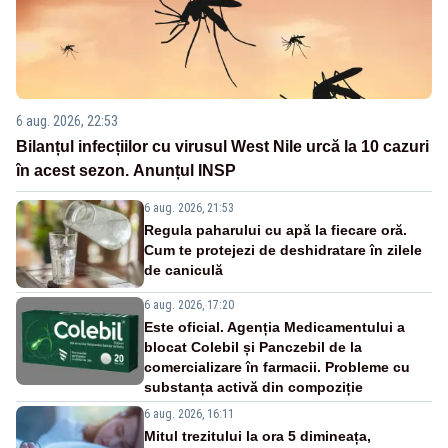
6 aug. 2026, 22:53
Bilanțul infecțiilor cu virusul West Nile urcă la 10 cazuri
în acest sezon. Anunțul INSP
6 aug. 2026, 21:53
Regula paharului cu apă la fiecare oră.
Cum te protejezi de deshidratare în zilele
de caniculă
6 aug. 2026, 17:20
Este oficial. Agenția Medicamentului a
blocat Colebil și Panczebil de la
comercializare în farmacii. Probleme cu
substanța activă din compoziție
6 aug. 2026, 16:11
Mitul trezitului la ora 5 dimineața,