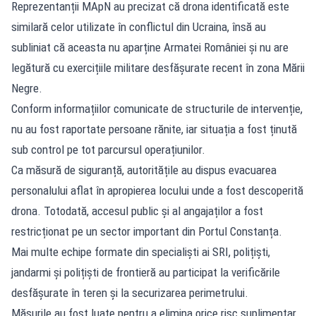
Reprezentanții MApN au precizat că drona identificată este
similară celor utilizate în conflictul din Ucraina, însă au
subliniat că aceasta nu aparține Armatei României și nu are
legătură cu exercițiile militare desfășurate recent în zona Mării
Negre.
Conform informațiilor comunicate de structurile de intervenție,
nu au fost raportate persoane rănite, iar situația a fost ținută
sub control pe tot parcursul operațiunilor.
Ca măsură de siguranță, autoritățile au dispus evacuarea
personalului aflat în apropierea locului unde a fost descoperită
drona. Totodată, accesul public și al angajaților a fost
restricționat pe un sector important din Portul Constanța.
Mai multe echipe formate din specialiști ai SRI, polițiști,
jandarmi și polițiști de frontieră au participat la verificările
desfășurate în teren și la securizarea perimetrului.
Măsurile au fost luate
pentru a elimina orice risc suplimentar