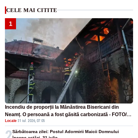
CELE MAI CITITE
1
Incendiu de proporții la Mănăstirea Bisericani din
Neamț. O persoană a fost găsită carbonizată - FOTO/
Locale
·
31 iul. 2026, 07:05
VIDEO
2
Sărbătoarea zilei: Postul Adormirii Maicii Domnului
începe astăzi, 31 iulie