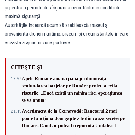
și pentru a permite desfășurarea cercetărilor în condiții de
maximă siguranță.
Autoritățile încearcă acum să stabilească traseul și
proveniența dronei maritime, precum și circumstanțele în care
aceasta a ajuns în zona portuară.
CITEȘTE ȘI
Apele Române amâna până joi dimineață
17:52
scufundarea barjelor pe Dunăre pentru a evita
riscurile. „Dacă există un minim risc, operațiunea
se va anula”
Avertisment de la Cernavodă: Reactorul 2 mai
21:49
poate funcționa doar șapte zile din cauza secetei pe
Dunăre. Când ar putea fi repornită Unitatea 1