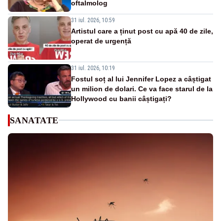
oftalmolog
31 iul. 2026, 10:59
Artistul care a ținut post cu apă 40 de zile,
operat de urgență
31 iul. 2026, 10:19
Fostul soț al lui Jennifer Lopez a câștigat
un milion de dolari. Ce va face starul de la
Hollywood cu banii câștigați?
SANATATE