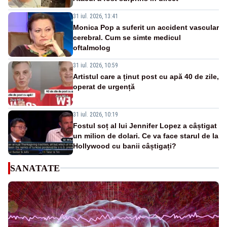
31 iul. 2026, 13:41
Monica Pop a suferit un accident vascular
cerebral. Cum se simte medicul
oftalmolog
31 iul. 2026, 10:59
Artistul care a ținut post cu apă 40 de zile,
operat de urgență
31 iul. 2026, 10:19
Fostul soț al lui Jennifer Lopez a câștigat
un milion de dolari. Ce va face starul de la
Hollywood cu banii câștigați?
SANATATE