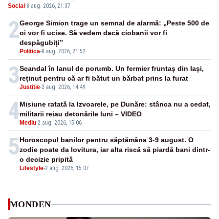
Social
·
8 aug. 2026, 21:37
nepermis
2
George Simion trage un semnal de alarmă: „Peste 500 de
oi vor fi ucise. Să vedem dacă ciobanii vor fi
despăgubiți”
Politica
-
8 aug. 2026, 21:52
3
Scandal în lanul de porumb. Un fermier fruntaș din Iași,
reținut pentru că ar fi bătut un bărbat prins la furat
Justitie
-
2 aug. 2026, 14:49
4
Misiune ratată la Izvoarele, pe Dunăre: stânca nu a cedat,
militarii reiau detonările luni – VIDEO
Mediu
-
2 aug. 2026, 15:06
5
Horoscopul banilor pentru săptămâna 3-9 august. O
zodie poate da lovitura, iar alta riscă să piardă bani dintr-
o decizie pripită
Lifestyle
-
2 aug. 2026, 15:07
MONDEN