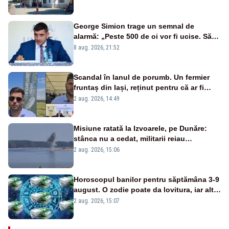
George Simion trage un semnal de
alarmă: „Peste 500 de oi vor fi ucise. Să
vedem dacă ciobanii vor fi despăgubiți”
8 aug. 2026, 21:52
Scandal în lanul de porumb. Un fermier
fruntaș din Iași, reținut pentru că ar fi
bătut un bărbat prins la furat
2 aug. 2026, 14:49
Misiune ratată la Izvoarele, pe Dunăre:
stânca nu a cedat, militarii reiau
detonările luni – VIDEO
2 aug. 2026, 15:06
Horoscopul banilor pentru săptămâna 3-9
august. O zodie poate da lovitura, iar alta
riscă să piardă bani dintr-o decizie pripită
2 aug. 2026, 15:07