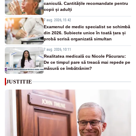
caniculă. Cantitățile recomandate pentru
copii și adulți
7 aug. 2026, 15:42
Examenul de medic specialist se schimbă
din 2026. Subiecte unice în toată țara și
probă scrisă organizată simultan
7 aug. 2026, 10:11
Realitatea medicală cu Nicole Păcuraru:
De ce timpul pare să treacă mai repede pe
măsură ce îmbătrânim?
JUSTITIE