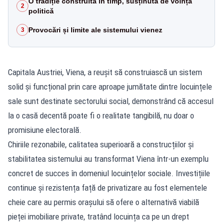
O tradiție construită în timp, susținută de voință
2
politică
Provocări și limite ale sistemului vienez
3
Capitala Austriei, Viena, a reușit să construiască un sistem
solid și funcțional prin care aproape jumătate dintre locuințele
sale sunt destinate sectorului social, demonstrând că accesul
la o casă decentă poate fi o realitate tangibilă, nu doar o
promisiune electorală.
Chiriile rezonabile, calitatea superioară a construcțiilor și
stabilitatea sistemului au transformat Viena într-un exemplu
concret de succes în domeniul locuințelor sociale. Investițiile
continue și rezistența față de privatizare au fost elementele
cheie care au permis orașului să ofere o alternativă viabilă
pieței imobiliare private, tratând locuința ca pe un drept