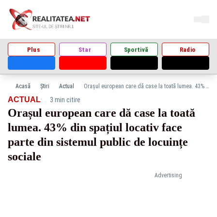
Plus
Star
Sportivă
Radio
Acasă
Știri
Actual
Orașul european care dă case la toată lumea. 43% din spațiul locativ face parte din sistemul public de locuințe sociale
·
ACTUAL
3 min citire
Orașul european care dă case la toată
lumea. 43% din spațiul locativ face
parte din sistemul public de locuințe
sociale
Advertising