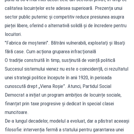
calitatea locuințelor este adesea superioară. Prezența unui
sector public puternic și competitiv reduce presiunea asupra
pieței libere, oferind o alternativă solidă și de încredere pentru
locuitori.
"Fabrica de moșteniri". Bătrâni vulnerabili, exploataţi şi lăsaţi
fără case. Cum acționa gruparea infracţională
O tradiție construită în timp, susținută de voință politică
Succesul sistemului vienez nu este o coincidență, ci rezultatul
unei strategii politice începute în anii 1920, în perioada
cunoscută drept „Viena Roșie”. Atunci, Partidul Social
Democrat a inițiat un program ambițios de locuințe sociale,
finanțat prin taxe progresive și dedicat în special clasei
muncitoare.
De-a lungul decadelor, modelul a evoluat, dar a păstrat aceeași
filosofie: intervenția fermă a statului pentru garantarea unei