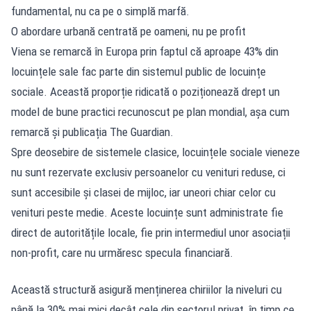
fundamental, nu ca pe o simplă marfă.
O abordare urbană centrată pe oameni, nu pe profit
Viena se remarcă în Europa prin faptul că aproape 43% din
locuințele sale fac parte din sistemul public de locuințe
sociale. Această proporție ridicată o poziționează drept un
model de bune practici recunoscut pe plan mondial, așa cum
remarcă și publicația The Guardian.
Spre deosebire de sistemele clasice, locuințele sociale vieneze
nu sunt rezervate exclusiv persoanelor cu venituri reduse, ci
sunt accesibile și clasei de mijloc, iar uneori chiar celor cu
venituri peste medie. Aceste locuințe sunt administrate fie
direct de autoritățile locale, fie prin intermediul unor asociații
non-profit, care nu urmăresc specula financiară.
Această structură asigură menținerea chiriilor la niveluri cu
până la 30% mai mici decât cele din sectorul privat, în timp ce