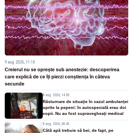
9 aug. 2026, 11:10
Creierul nu se oprește sub anestezie: descoperirea
care explică de ce îți pierzi conștiența în câteva
secunde
8 aug. 2026, 14:05
Răsturnare de situație în cazul ambulanței
oprite la pepeni: în autospecială erau doi
copii. Nu au fost supravegheați medical
8 aug. 2026, 08:45
Câtă apă trebuie să bei, de fapt, pe