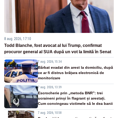
8 aug. 2026, 17:10
Todd Blanche, fost avocat al lui Trump, confirmat
procuror general al SUA după un vot la limită în Senat
7 aug. 2026, 15:34
Bărbat evadat din arest la domiciliu, după
ce ar fi distrus brățara electronică de
monitorizare
7 aug. 2026, 13:39
Escrocherie prin „metoda BNR”: trei
ucraineni prinși în flagrant și arestați.
Cum convingeau victimele să le dea banii
7 aug. 2026, 10:58