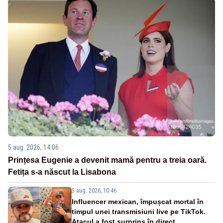
5 aug. 2026, 14:06
Prințesa Eugenie a devenit mamă pentru a treia oară.
Fetița s-a născut la Lisabona
5 aug. 2026, 10:46
Influencer mexican, împușcat mortal în
timpul unei transmisiuni live pe TikTok.
Atacul a fost surprins în direct