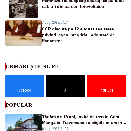
Percheziții la suspecți acuzați că au furat
cabluri din parcuri fotovoltaice
7 aug. 2026, 08:21
CCR discută pe 12 august sesizarea
privind legea integrității adoptată de
Parlament
URMĂREȘTE-NE PE
Facebook
X
YouTube
POPULAR
Tânără de 19 ani, lovită de tren în Gara
Mangalia. Traversase cu căștile în urechi
liniile printr-un loc nepermis
8 aug. 2026, 21:37