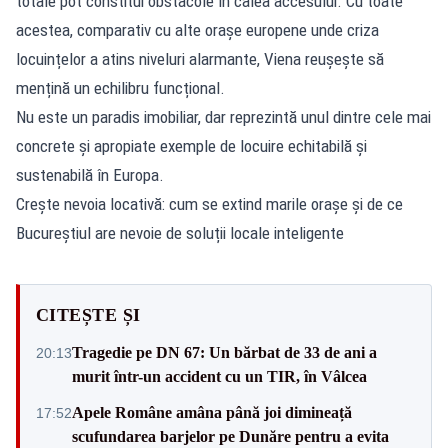
totale pot constitui obstacole în calea accesului. Cu toate
acestea, comparativ cu alte orașe europene unde criza
locuințelor a atins niveluri alarmante, Viena reușește să
mențină un echilibru funcțional.
Nu este un paradis imobiliar, dar reprezintă unul dintre cele mai
concrete și apropiate exemple de locuire echitabilă și
sustenabilă în Europa.
Crește nevoia locativă: cum se extind marile orașe și de ce
Bucureștiul are nevoie de soluții locale inteligente
CITEȘTE ȘI
Tragedie pe DN 67: Un bărbat de 33 de ani a
20:13
murit într-un accident cu un TIR, în Vâlcea
Apele Române amâna până joi dimineață
17:52
scufundarea barjelor pe Dunăre pentru a evita