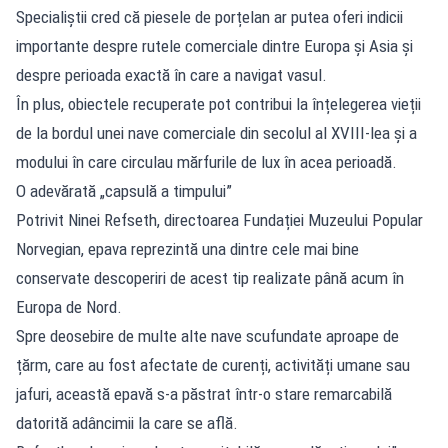
Specialiștii cred că piesele de porțelan ar putea oferi indicii
importante despre rutele comerciale dintre Europa și Asia și
despre perioada exactă în care a navigat vasul.
În plus, obiectele recuperate pot contribui la înțelegerea vieții
de la bordul unei nave comerciale din secolul al XVIII-lea și a
modului în care circulau mărfurile de lux în acea perioadă.
O adevărată „capsulă a timpului”
Potrivit Ninei Refseth, directoarea Fundației Muzeului Popular
Norvegian, epava reprezintă una dintre cele mai bine
conservate descoperiri de acest tip realizate până acum în
Europa de Nord.
Spre deosebire de multe alte nave scufundate aproape de
țărm, care au fost afectate de curenți, activități umane sau
jafuri, această epavă s-a păstrat într-o stare remarcabilă
datorită adâncimii la care se află.