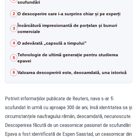
scufundări
O descoperire care i-a surprins chiar și pe experți
2
Încărcătură impresionantă de porțelan și bunuri
3
comerciale
O adevărată „capsulă a timpului”
4
Tehnologie de ultimă generație pentru studierea
5
epavei
Valoarea descoperirii este, deocamdată, una istorică
6
Potrivit informațiilor publicate de Reuters, nava s-ar fi
scufundat în urmă cu aproape 300 de ani, însă identitatea sa și
circumstanțele naufragiului rămân, deocamdată, necunoscute.
Descoperirea făcută de un ceasornicar pasionat de scufundări
Epava a fost identificată de Espen Saastad, un ceasornicar din