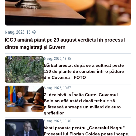
6 aug. 2026, 16:49
ÎCCJ amână până pe 20 august verdictul în procesul
dintre magistrați și Guvern
6 aug. 2026, 13:25
Bărbat arestat după ce a cultivat peste
130 de plante de canabis într-o pădure
din Covasna - FOTO
6 aug. 2026, 10:57
Zi decisivă la Înalta Curte. Guvernul
Bolojan află astăzi dacă trebuie să
plătească aproape un miliard de euro
grefierilor
5 aug. 2026, 18:40
Vești proaste pentru „Generalul Negru”.
Procesul lui Florian Coldea poate începe.