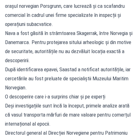
orașul norvegian Porsgrunn, care lucrează și ca scafandru
comercial în cadrul unei firme specializate în inspecții și
operațiuni subacvatice.
Nava a fost găsită în strâmtoarea Skagerrak, între Norvegia și
Danemarca. Pentru protejarea sitului arheologic și din motive
de securitate, autoritățile nu au dezvăluit locația exactă a
descoperirii.
După identificarea epavei, Saastad a notificat autoritățile, iar
cercetările au fost preluate de specialiștii Muzeului Maritim
Norvegian.
O descoperire care i-a surprins chiar și pe experți
Deși investigațiile sunt încă la început, primele analize arată
că vasul transporta mărfuri de mare valoare pentru comerțul
internațional al epocii.
Directorul general al Direcției Norvegiene pentru Patrimoniu