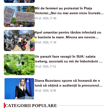
Mii de fermieri au protestat în Piața
Victoriei.„Noi nu mai avem nicio încredere
în conducere, demisia”-VIDEO
30 iul. 2026, 17:40
Apel umanitar pentru tânăra infectată cu
o bacterie la mare. Miruna are nevoie
urgentă de sânge și trombocite
30 iul. 2026, 17:44
Un parazit face ravagii în SUA: salata
iceberg, asociată cu mii de îmbolnăviri și
pierderi pentru restaurante
30 iul. 2026, 17:52
Diana Buzoianu spune că încearcă de o
lună să obțină o audiență la procurorul
general, Parchetul General neagă ca a
30 iul. 2026, 18:05
primit solicitarea
CATEGORII POPULARE