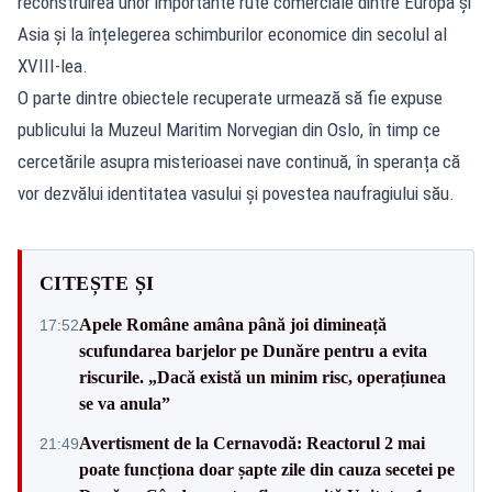
reconstruirea unor importante rute comerciale dintre Europa și
Asia și la înțelegerea schimburilor economice din secolul al
XVIII-lea.
O parte dintre obiectele recuperate urmează să fie expuse
publicului la Muzeul Maritim Norvegian din Oslo, în timp ce
cercetările asupra misterioasei nave continuă, în speranța că
vor dezvălui identitatea vasului și povestea naufragiului său.
CITEȘTE ȘI
Apele Române amâna până joi dimineață
17:52
scufundarea barjelor pe Dunăre pentru a evita
riscurile. „Dacă există un minim risc, operațiunea
se va anula”
Avertisment de la Cernavodă: Reactorul 2 mai
21:49
poate funcționa doar șapte zile din cauza secetei pe