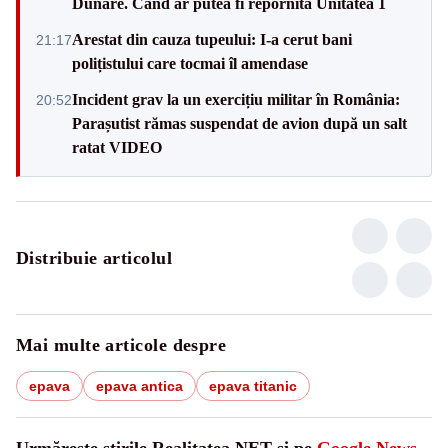
Dunăre. Când ar putea fi repornită Unitatea 1
Arestat din cauza tupeului: I-a cerut bani
21:17
polițistului care tocmai îl amendase
Incident grav la un exercițiu militar în România:
20:52
Parașutist rămas suspendat de avion după un salt
ratat VIDEO
Distribuie articolul
Mai multe articole despre
epava
epava antica
epava titanic
Urmărește știrile Realitatea.NET și pe
Google News