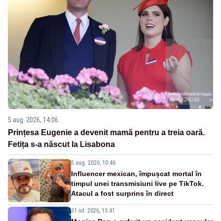
5 aug. 2026, 14:06
Prințesa Eugenie a devenit mamă pentru a treia oară.
Fetița s-a născut la Lisabona
5 aug. 2026, 10:46
Influencer mexican, împușcat mortal în
timpul unei transmisiuni live pe TikTok.
Atacul a fost surprins în direct
31 iul. 2026, 13:41