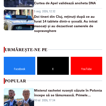
Curtea de Apel validează ancheta DNA
5 aug. 2026, 12:32
Doi tineri din Cluj, reținuți după ce au
furat 14 tablete dintr-o școală. Au intrat
mascați și au dezactivat camerele de
supraveghere
URMĂREȘTE-NE PE
Facebook
X
YouTube
POPULAR
Misterul rachetei rusești căzute în Polonia
începe să se lămurească. Primele
concluzii ale anchetei
30 iul. 2026, 17:34