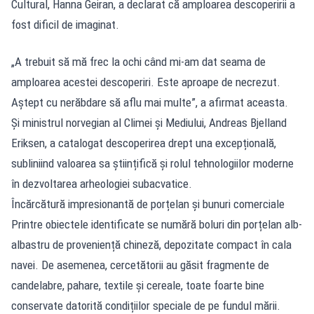
Cultural, Hanna Geiran, a declarat că amploarea descoperirii a
fost dificil de imaginat.
„A trebuit să mă frec la ochi când mi-am dat seama de
amploarea acestei descoperiri. Este aproape de necrezut.
Aștept cu nerăbdare să aflu mai multe”, a afirmat aceasta.
Și ministrul norvegian al Climei și Mediului, Andreas Bjelland
Eriksen, a catalogat descoperirea drept una excepțională,
subliniind valoarea sa științifică și rolul tehnologiilor moderne
în dezvoltarea arheologiei subacvatice.
Încărcătură impresionantă de porțelan și bunuri comerciale
Printre obiectele identificate se numără boluri din porțelan alb-
albastru de proveniență chineză, depozitate compact în cala
navei. De asemenea, cercetătorii au găsit fragmente de
candelabre, pahare, textile și cereale, toate foarte bine
conservate datorită condițiilor speciale de pe fundul mării.