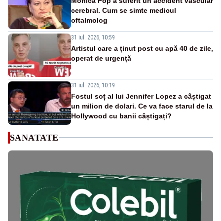
Monica Pop a suferit un accident vascular
cerebral. Cum se simte medicul
oftalmolog
31 iul. 2026, 10:59
Artistul care a ținut post cu apă 40 de zile,
operat de urgență
31 iul. 2026, 10:19
Fostul soț al lui Jennifer Lopez a câștigat
un milion de dolari. Ce va face starul de la
Hollywood cu banii câștigați?
SANATATE