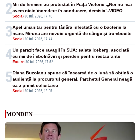
2
Mii de fermieri au protestat în Piața Victoriei.„Noi nu mai
avem nicio încredere în conducere, demisia”-VIDEO
Social
-
30 iul. 2026, 17:40
3
Apel umanitar pentru tânăra infectată cu o bacterie la
mare. Miruna are nevoie urgentă de sânge și trombocite
Social
-
30 iul. 2026, 17:44
4
Un parazit face ravagii în SUA: salata iceberg, asociată
cu mii de îmbolnăviri și pierderi pentru restaurante
Extern
-
30 iul. 2026, 17:52
5
Diana Buzoianu spune că încearcă de o lună să obțină o
audiență la procurorul general, Parchetul General neagă
ca a primit solicitarea
Social
-
30 iul. 2026, 18:05
MONDEN