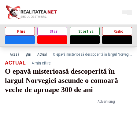
Plus
Star
Sportivă
Radio
Acasă
Știri
Actual
O epavă misterioasă descoperită în largul Norvegiei ascunde o comoară veche de aproape 300 de ani
·
ACTUAL
4 min citire
O epavă misterioasă descoperită în
largul Norvegiei ascunde o comoară
veche de aproape 300 de ani
Advertising