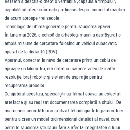
Refseth a descris-o drept o veritabilă „capsulă a timpului”,
capabilă să ofere informații prețioase despre comerțul maritim
de acum aproape trei secole.
Tehnologie de ultimă generație pentru studierea epavei
În luna mai 2026, o echipă de arheologi marini a desfășurat o
amplă misiune de cercetare folosind un vehicul subacvatic
operat de la distanță (ROV).
Aparatul, conectat la nava de cercetare printr-un cablu de
aproape un kilometru, era dotat cu camere video de înaltă
rezoluție, braț robotic și sistem de aspirație pentru
recuperarea probelor.
Cu ajutorul acestuia, specialiștii au filmat epava, au colectat
artefacte și au realizat documentarea completă a sitului. De
asemenea, cercetătorii au utilizat tehnologia fotogrammetriei
pentru a crea un model tridimensional detaliat al navei, care
permite studierea structurii fără a afecta integritatea sitului.