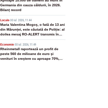
3
Aproape 10.000 de oameni au murit în
Germania din cauza căldurii, în 2026.
Bilanț record
4
Locale
-
30 iul. 2026, 11:44
Maria Valentina Mogoș, o fată de 13 ani
din Mărunței, este căutată de Poliție: al
doilea mesaj RO-ALERT transmis în
județul Olt
5
Economie
-
30 iul. 2026, 11:49
Rheinmetall raportează un profit de
peste 560 de milioane de euro și
venituri în creștere cu aproape 70%,
după ce România i-a acordat contracte
SAFE