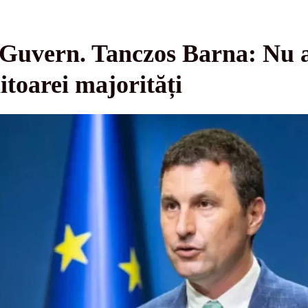
 Guvern. Tanczos Barna: Nu a
itoarei majorități