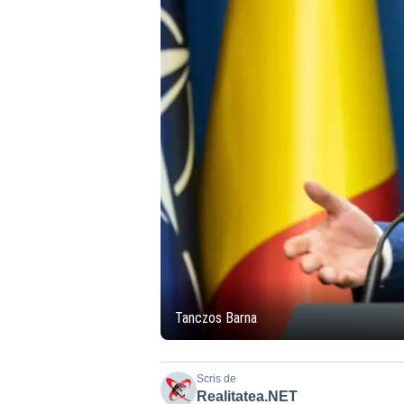
Tanczos Barna
Scris de
Realitatea.NET