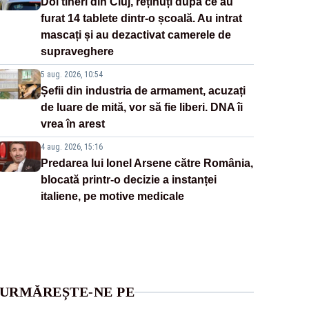
Doi tineri din Cluj, reținuți după ce au
furat 14 tablete dintr-o școală. Au intrat
mascați și au dezactivat camerele de
supraveghere
5 aug. 2026, 10:54
Șefii din industria de armament, acuzați
de luare de mită, vor să fie liberi. DNA îi
vrea în arest
4 aug. 2026, 15:16
Predarea lui Ionel Arsene către România,
blocată printr-o decizie a instanței
italiene, pe motive medicale
URMĂREȘTE-NE PE