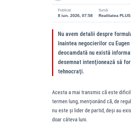
Publicat
Sursă
8 iun. 2026, 07:58
Realitatea PLUS
Nu avem detalii despre formula
înaintea negocierilor cu Eugen
deocamdată nu există informaţi
desemnat intenţionează să for
tehnocraţi.
Acesta a mai transmis că este dificil 
termen lung, menţionând că, de regulă
nu este şi lider de partid, deşi au exi
doar câteva luni.