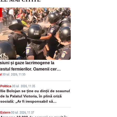
siuni și gaze lacrimogene la
estul fermierilor. Oamenii cer
l
·
30 iul. 2026, 11:55
isia șefului ANSVSA și s-au mutat
Piața Victoria– LIVE TEXT
2
Politica
-
30 iul. 2026, 11:35
Ilie Bolojan se ține cu dinții de scaunul
de la Palatul Victoria, în plină criză
socială: „Ar fi iresponsabil să
demisionez!”
Extern
-
30 iul. 2026, 11:37