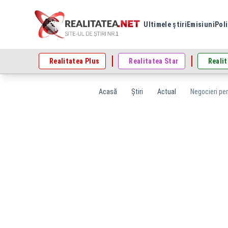
Ultimele știri
Emisiuni
Poli
Realitatea Plus
Realitatea Star
Realit
Acasă
Știri
Actual
Negocieri pen