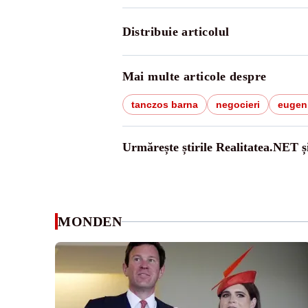
Distribuie articolul
Mai multe articole despre
tanczos barna
negocieri
eugen
Urmărește știrile Realitatea.NET ș
MONDEN