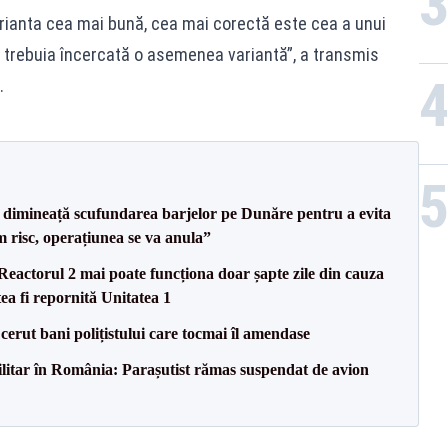
rianta cea mai bună, cea mai corectă este cea a unui
ză trebuia încercată o asemenea variantă”, a transmis
.
imineață scufundarea barjelor pe Dunăre pentru a evita
m risc, operațiunea se va anula”
eactorul 2 mai poate funcționa doar șapte zile din cauza
ea fi repornită Unitatea 1
 cerut bani polițistului care tocmai îl amendase
militar în România: Parașutist rămas suspendat de avion