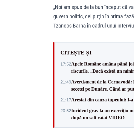
„Noi am spus de la bun început că va
guvern politic, cel puţin în prima fa
Tzancos Barna în cadrul unui interviu
CITEȘTE ȘI
Apele Române amâna până joi d
17:52
riscurile. „Dacă există un mini
Avertisment de la Cernavodă: R
21:49
secetei pe Dunăre. Când ar put
Arestat din cauza tupeului: I-a
21:17
Incident grav la un exercițiu 
20:52
după un salt ratat VIDEO