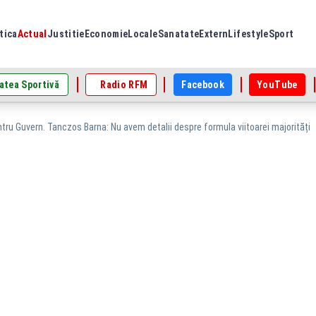
tica
Actual
Justitie
Economie
Locale
Sanatate
Extern
Lifestyle
Sport
atea Sportivă
Radio RFM
Facebook
YouTube
tru Guvern. Tanczos Barna: Nu avem detalii despre formula viitoarei majorități