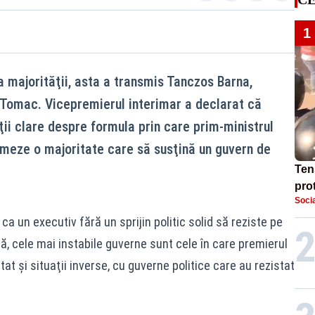
1
 majorităţii, asta a transmis Tanczos Barna,
 Tomac. Vicepremierul interimar a declarat că
i clare despre formula prin care prim-ministrul
meze o majoritate care să susţină un guvern de
Ten
prot
Socia
dem
în 
ca un executiv fără un sprijin politic solid să reziste pe
, cele mai instabile guverne sunt cele în care premierul
stat şi situaţii inverse, cu guverne politice care au rezistat