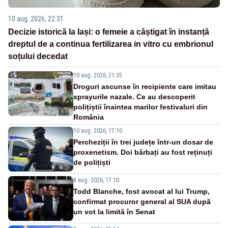
10 aug. 2026, 22:31
Decizie istorică la Iași: o femeie a câștigat în instanță
dreptul de a continua fertilizarea in vitro cu embrionul
soțului decedat
10 aug. 2026, 21:35
Droguri ascunse în recipiente care imitau
sprayurile nazale. Ce au descoperit
polițiștii înaintea marilor festivaluri din
România
10 aug. 2026, 17:10
Percheziții în trei județe într-un dosar de
proxenetism. Doi bărbați au fost reținuți
de polițiști
8 aug. 2026, 17:10
Todd Blanche, fost avocat al lui Trump,
confirmat procuror general al SUA după
un vot la limită în Senat