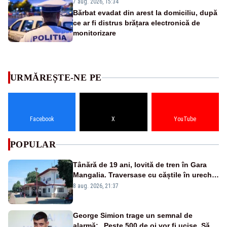
7 aug. 2026, 15:34
Bărbat evadat din arest la domiciliu, după
ce ar fi distrus brățara electronică de
monitorizare
URMĂREȘTE-NE PE
Facebook
X
YouTube
POPULAR
Tânără de 19 ani, lovită de tren în Gara
Mangalia. Traversase cu căștile în urechi
liniile printr-un loc nepermis
8 aug. 2026, 21:37
George Simion trage un semnal de
alarmă: „Peste 500 de oi vor fi ucise. Să