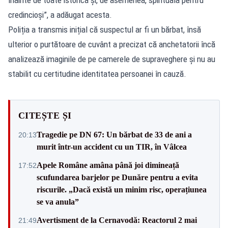
credincioși”, a adăugat acesta.
Poliția a transmis inițial că suspectul ar fi un bărbat, însă
ulterior o purtătoare de cuvânt a precizat că anchetatorii încă
analizează imaginile de pe camerele de supraveghere și nu au
stabilit cu certitudine identitatea persoanei în cauză.
CITEȘTE ȘI
Tragedie pe DN 67: Un bărbat de 33 de ani a
20:13
murit într-un accident cu un TIR, în Vâlcea
Apele Române amâna până joi dimineață
17:52
scufundarea barjelor pe Dunăre pentru a evita
riscurile. „Dacă există un minim risc, operațiunea
se va anula”
Avertisment de la Cernavodă: Reactorul 2 mai
21:49