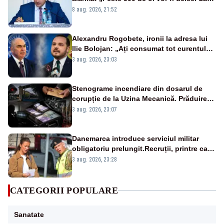
vedem dacă ciobanii vor fi despăgubiți”
8 aug. 2026, 21:52
Alexandru Rogobete, ironii la adresa lui
Ilie Bolojan: „Ați consumat tot curentul
urmărind șobolani imaginari”
3 aug. 2026, 23:03
Stenograme incendiare din dosarul de
corupție de la Uzina Mecanică. Prăduirea
banilor din programul SAFE, interceptată
3 aug. 2026, 23:07
de DNA
Danemarca introduce serviciul militar
obligatoriu prelungit.Recruții, printre care
și prințesa Isabella, vor face 11 luni de
3 aug. 2026, 23:28
armată
CATEGORII POPULARE
Sanatate