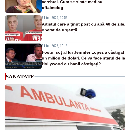
cerebral. Cum se simte medicul
oftalmolog
31 iul. 2026, 10:59
Artistul care a ținut post cu apă 40 de zile,
operat de urgență
31 iul. 2026, 10:19
Fostul soț al lui Jennifer Lopez a câștigat
un milion de dolari. Ce va face starul de la
Hollywood cu banii câștigați?
SANATATE