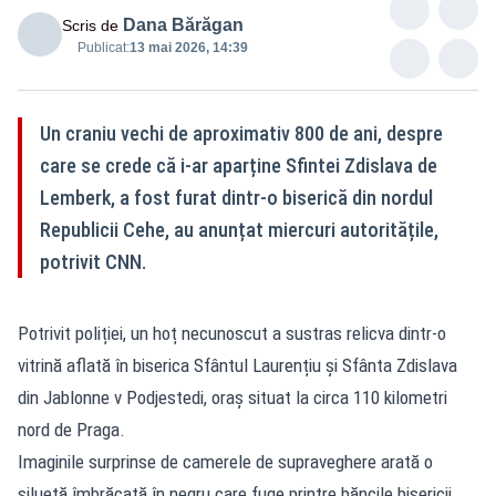
Dana Bărăgan
Scris de
Publicat:
13 mai 2026, 14:39
Un craniu vechi de aproximativ 800 de ani, despre
care se crede că i-ar aparține Sfintei Zdislava de
Lemberk, a fost furat dintr-o biserică din nordul
Republicii Cehe, au anunțat miercuri autoritățile,
potrivit CNN.
Potrivit poliției, un hoț necunoscut a sustras relicva dintr-o
vitrină aflată în biserica Sfântul Laurențiu și Sfânta Zdislava
din Jablonne v Podjestedi, oraș situat la circa 110 kilometri
nord de Praga.
Imaginile surprinse de camerele de supraveghere arată o
siluetă îmbrăcată în negru care fuge printre băncile bisericii