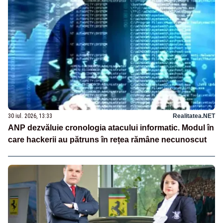
30 iul. 2026, 13:33
Realitatea.NET
ANP dezvăluie cronologia atacului informatic. Modul în
care hackerii au pătruns în rețea rămâne necunoscut