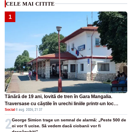
CELE MAI CITITE
1
Tânără de 19 ani, lovită de tren în Gara Mangalia.
Traversase cu căștile în urechi liniile printr-un loc
Social
·
8 aug. 2026, 21:37
nepermis
2
George Simion trage un semnal de alarmă: „Peste 500 de
oi vor fi ucise. Să vedem dacă ciobanii vor fi
despăgubiți”