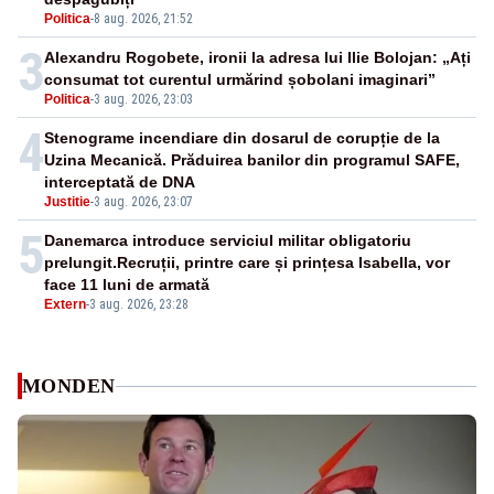
Politica
-
8 aug. 2026, 21:52
3
Alexandru Rogobete, ironii la adresa lui Ilie Bolojan: „Ați
consumat tot curentul urmărind șobolani imaginari”
Politica
-
3 aug. 2026, 23:03
4
Stenograme incendiare din dosarul de corupție de la
Uzina Mecanică. Prăduirea banilor din programul SAFE,
interceptată de DNA
Justitie
-
3 aug. 2026, 23:07
5
Danemarca introduce serviciul militar obligatoriu
prelungit.Recruții, printre care și prințesa Isabella, vor
face 11 luni de armată
Extern
-
3 aug. 2026, 23:28
MONDEN