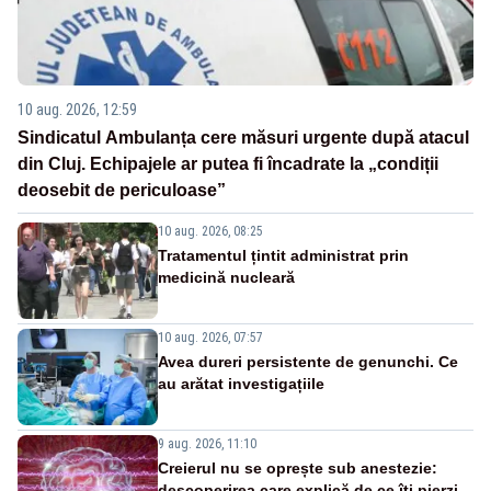
10 aug. 2026, 12:59
Sindicatul Ambulanța cere măsuri urgente după atacul
din Cluj. Echipajele ar putea fi încadrate la „condiții
deosebit de periculoase”
10 aug. 2026, 08:25
Tratamentul țintit administrat prin
medicină nucleară
10 aug. 2026, 07:57
Avea dureri persistente de genunchi. Ce
au arătat investigațiile
9 aug. 2026, 11:10
Creierul nu se oprește sub anestezie:
descoperirea care explică de ce îți pierzi