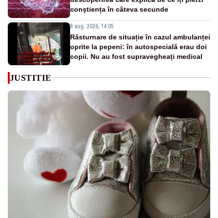
conștiența în câteva secunde
8 aug. 2026, 14:05
Răsturnare de situație în cazul ambulanței
oprite la pepeni: în autospecială erau doi
copii. Nu au fost supravegheați medical
JUSTITIE