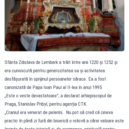
Sfânta Zdislava de Lemberk a trăit între anii 1220 și 1252 și
era cunoscută pentru generozitatea sa și activitatea
desfășurată în sprijinul persoanelor sărace. Ea a fost
canonizată de Papa Ioan Paul al II-lea în anul 1995.
„Este o veste devastatoare”, a declarat arhiepiscopul de
Praga, Stanislav Pribyl, pentru agenția CTK.
„Craniul era venerat de pelerini… Nu pot să cred că cineva
practic în plină zi fură din biserică o relicvă a cărei valoare este
înainte de toate istorică și, de asemenea, spirituală pentru