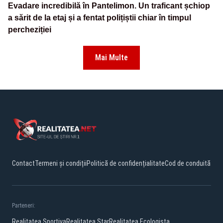
Evadare incredibilă în Pantelimon. Un traficant șchiop
a sărit de la etaj și a fentat polițiștii chiar în timpul
percheziției
Mai Multe
Contact
Termeni și condiții
Politică de confidențialitate
Cod de conduită
Parteneri:
Realitatea Sportiva
Realitatea Star
Realitatea Ecologista