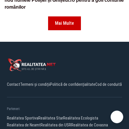
nou numele Poliției și Ghișeul.ro pentru a goli conturile
românilor
Mai Multe
Contact
Termeni și condiții
Politică de confidențialitate
Cod de conduită
Parteneri:
Realitatea Sportiva
Realitatea Star
Realitatea Ecologista
Realitatea de Neamt
Realitatea din USR
Realitatea de Covasna