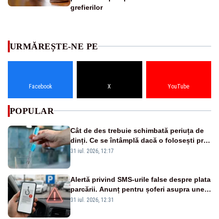
grefierilor
URMĂREȘTE-NE PE
Facebook
X
YouTube
POPULAR
Cât de des trebuie schimbată periuța de
dinți. Ce se întâmplă dacă o folosești prea
mult timp
31 iul. 2026, 12:17
Alertă privind SMS-urile false despre plata
parcării. Anunț pentru șoferi asupra unei
noi metode de fraudă online
31 iul. 2026, 12:31