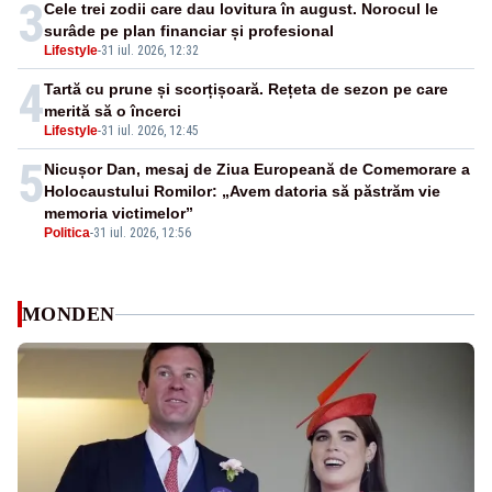
3
Cele trei zodii care dau lovitura în august. Norocul le
surâde pe plan financiar și profesional
Lifestyle
-
31 iul. 2026, 12:32
4
Tartă cu prune și scorțișoară. Rețeta de sezon pe care
merită să o încerci
Lifestyle
-
31 iul. 2026, 12:45
5
Nicușor Dan, mesaj de Ziua Europeană de Comemorare a
Holocaustului Romilor: „Avem datoria să păstrăm vie
memoria victimelor”
Politica
-
31 iul. 2026, 12:56
MONDEN