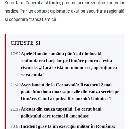
Secretarul General al Alianței, precum și reprezentanți ai țărilor
nordice, într-un context diplomatic axat pe securitate regională
și cooperare transatlantică.
CITEȘTE ȘI
Apele Române amâna până joi dimineață
17:52
scufundarea barjelor pe Dunăre pentru a evita
riscurile. „Dacă există un minim risc, operațiunea
se va anula”
Avertisment de la Cernavodă: Reactorul 2 mai
21:49
poate funcționa doar șapte zile din cauza secetei pe
Dunăre. Când ar putea fi repornită Unitatea 1
Arestat din cauza tupeului: I-a cerut bani
21:17
polițistului care tocmai îl amendase
Incident grav la un exercițiu militar în România:
20:52