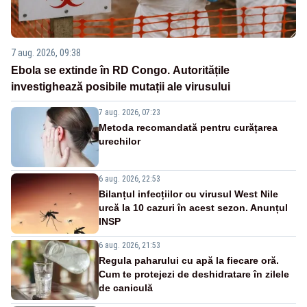
7 aug. 2026, 09:38
Ebola se extinde în RD Congo. Autoritățile
investighează posibile mutații ale virusului
7 aug. 2026, 07:23
Metoda recomandată pentru curățarea
urechilor
6 aug. 2026, 22:53
Bilanțul infecțiilor cu virusul West Nile
urcă la 10 cazuri în acest sezon. Anunțul
INSP
6 aug. 2026, 21:53
Regula paharului cu apă la fiecare oră.
Cum te protejezi de deshidratare în zilele
de caniculă