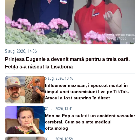
5 aug. 2026, 14:06
Prințesa Eugenie a devenit mamă pentru a treia oară.
Fetița s-a născut la Lisabona
5 aug. 2026, 10:46
Influencer mexican, împușcat mortal în
timpul unei transmisiuni live pe TikTok.
Atacul a fost surprins în direct
31 iul. 2026, 13:41
Monica Pop a suferit un accident vascular
cerebral. Cum se simte medicul
oftalmolog
31 iul. 2026, 10:59