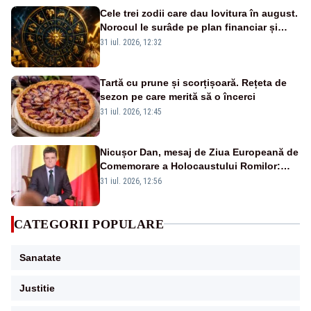
Cele trei zodii care dau lovitura în august.
Norocul le surâde pe plan financiar și
profesional
31 iul. 2026, 12:32
Tartă cu prune și scorțișoară. Rețeta de
sezon pe care merită să o încerci
31 iul. 2026, 12:45
Nicușor Dan, mesaj de Ziua Europeană de
Comemorare a Holocaustului Romilor:
„Avem datoria să păstrăm vie memoria
31 iul. 2026, 12:56
victimelor”
CATEGORII POPULARE
Sanatate
Justitie