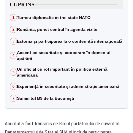
CUPRINS
Turneu diplomatic în trei state NATO
1
România, punct central în agenda vizitei
2
Estonia și participarea la o conferință internațională
3
Accent pe securitate și cooperare în domeniul
4
apărării
Un oficial cu rol important în politica externă
5
americană
Experiență în securitate și administrație americană
6
Summitul B9 de la București
7
Anunțul a fost transmis de Biroul purtătorului de cuvânt al
Departamentului de Stat al SUA și include participarea