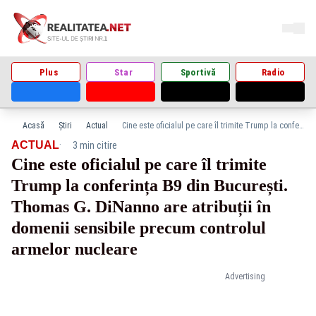
Plus
Star
Sportivă
Radio
Acasă
Știri
Actual
Cine este oficialul pe care îl trimite Trump la conferința B9 din București. Thomas G. DiNanno are atribuții în domenii sensibile precum controlul armelor nucleare
·
ACTUAL
3 min citire
Cine este oficialul pe care îl trimite
Trump la conferința B9 din București.
Thomas G. DiNanno are atribuții în
domenii sensibile precum controlul
armelor nucleare
Advertising