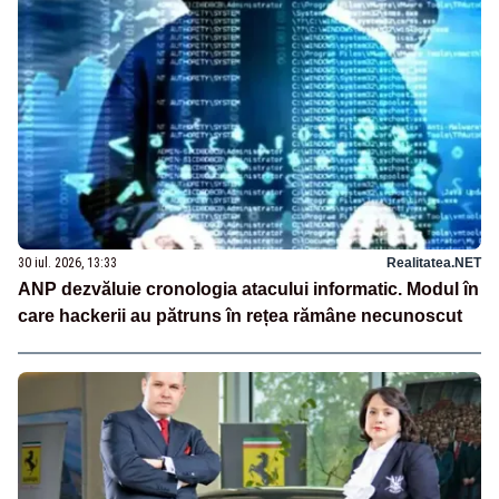
30 iul. 2026, 13:33
Realitatea.NET
ANP dezvăluie cronologia atacului informatic. Modul în
care hackerii au pătruns în rețea rămâne necunoscut