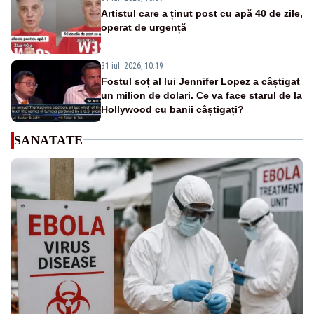
Artistul care a ținut post cu apă 40 de zile,
operat de urgență
31 iul. 2026, 10:19
Fostul soț al lui Jennifer Lopez a câștigat
un milion de dolari. Ce va face starul de la
Hollywood cu banii câștigați?
SANATATE