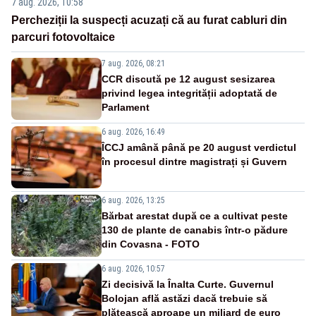
7 aug. 2026, 10:58
Percheziții la suspecți acuzați că au furat cabluri din
parcuri fotovoltaice
7 aug. 2026, 08:21
CCR discută pe 12 august sesizarea
privind legea integrității adoptată de
Parlament
6 aug. 2026, 16:49
ÎCCJ amână până pe 20 august verdictul
în procesul dintre magistrați și Guvern
6 aug. 2026, 13:25
Bărbat arestat după ce a cultivat peste
130 de plante de canabis într-o pădure
din Covasna - FOTO
6 aug. 2026, 10:57
Zi decisivă la Înalta Curte. Guvernul
Bolojan află astăzi dacă trebuie să
plătească aproape un miliard de euro