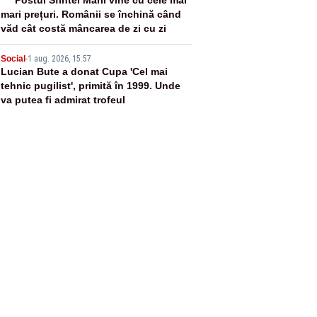
4
mari prețuri. Românii se închină când
văd cât costă mâncarea de zi cu zi
5
Social
-
1 aug. 2026, 15:57
Lucian Bute a donat Cupa 'Cel mai
tehnic pugilist', primită în 1999. Unde
va putea fi admirat trofeul