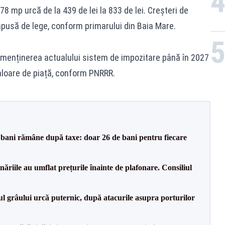
8 mp urcă de la 439 de lei la 833 de lei. Creșteri de
pusă de lege, conform primarului din Baia Mare.
s menținerea actualului sistem de impozitare până în 2027
aloare de piață, conform PNRRR.
i bani rămâne după taxe: doar 26 de bani pentru fiecare
inăriile au umflat prețurile înainte de plafonare. Consiliul
ul grâului urcă puternic, după atacurile asupra porturilor