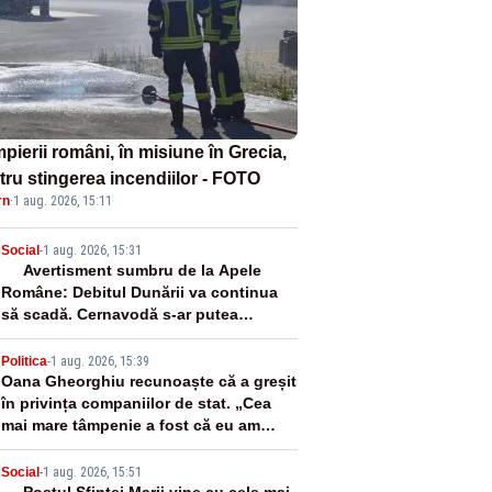
pierii români, în misiune în Grecia,
tru stingerea incendiilor - FOTO
rn
·
1 aug. 2026, 15:11
2
Social
-
1 aug. 2026, 15:31
Avertisment sumbru de la Apele
Române: Debitul Dunării va continua
să scadă. Cernavodă s-ar putea
închide în 4 zile
3
Politica
-
1 aug. 2026, 15:39
Oana Gheorghiu recunoaște că a greșit
în privința companiilor de stat. „Cea
mai mare tâmpenie a fost că eu am
crezut că lucrurile sunt deschise”
Social
-
1 aug. 2026, 15:51
Postul Sfintei Marii vine cu cele mai