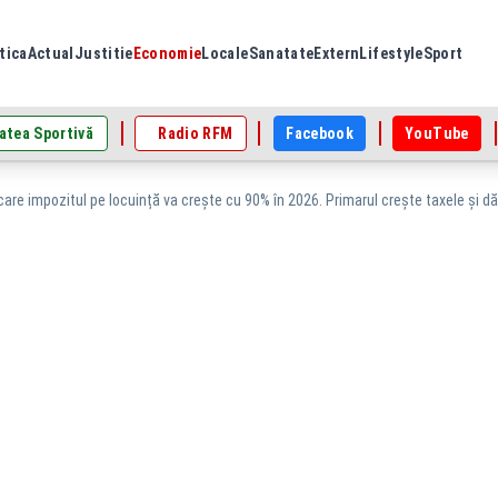
tica
Actual
Justitie
Economie
Locale
Sanatate
Extern
Lifestyle
Sport
atea Sportivă
Radio RFM
Facebook
YouTube
care impozitul pe locuință va crește cu 90% în 2026. Primarul crește taxele și dă 