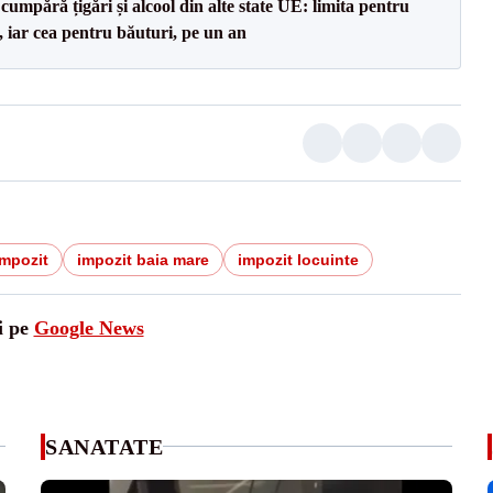
cumpără țigări și alcool din alte state UE: limita pentru
e, iar cea pentru băuturi, pe un an
impozit
impozit baia mare
impozit locuinte
i pe
Google News
SANATATE