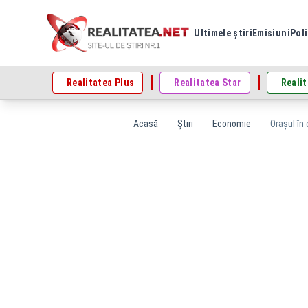
Ultimele știri
Emisiuni
Poli
Realitatea Plus
Realitatea Star
Realit
Acasă
Știri
Economie
Orașul în 