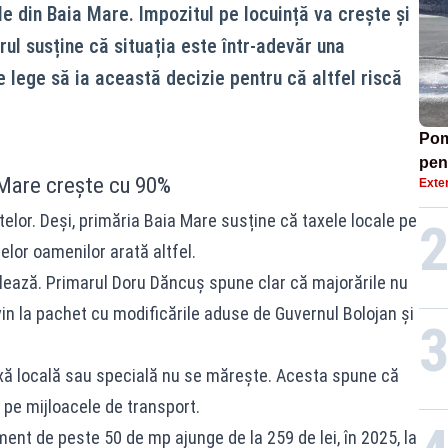
le din Baia Mare. Impozitul pe locuință va crește și
rul susține că situația este într-adevăr una
e lege să ia această decizie pentru că altfel riscă
Pom
pen
 Mare crește cu 90%
Exte
elor. Deși, primăria Baia Mare susține că taxele locale pe
elor oamenilor arată altfel.
lează. Primarul Doru Dăncuș spune clar că majorările nu
 vin la pachet cu modificările aduse de Guvernul Bolojan și
 taxă locală sau specială nu se mărește. Acesta spune că
 pe mijloacele de transport.
ment de peste 50 de mp ajunge de la 259 de lei, în 2025, la