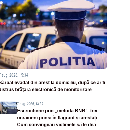
7 aug. 2026, 15:34
Bărbat evadat din arest la domiciliu, după ce ar fi
distrus brățara electronică de monitorizare
7 aug. 2026, 13:39
Escrocherie prin „metoda BNR”: trei
ucraineni prinși în flagrant și arestați.
Cum convingeau victimele să le dea