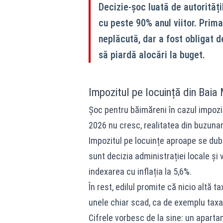
Decizie-șoc luată de autorități
cu peste 90% anul viitor. Prima
neplăcută, dar a fost obligat d
să piardă alocări la buget.
Impozitul pe locuință din Baia
Șoc pentru băimăreni în cazul impozit
2026 nu cresc, realitatea din buzunar
Impozitul pe locuințe aproape se dub
sunt decizia administrației locale și
indexarea cu inflația la 5,6%.
În rest, edilul promite că nicio altă
unele chiar scad, ca de exemplu taxa
Cifrele vorbesc de la sine: un aparta