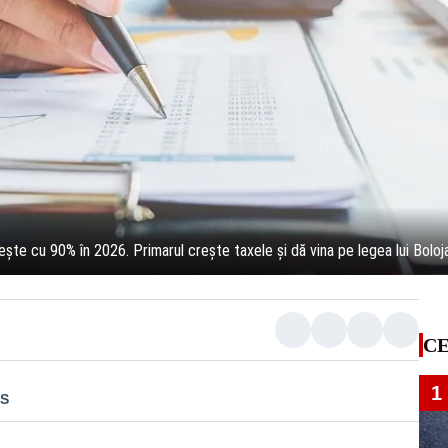
rește cu 90% în 2026. Primarul crește taxele și dă vina pe legea lui Boloj
CE
1
US