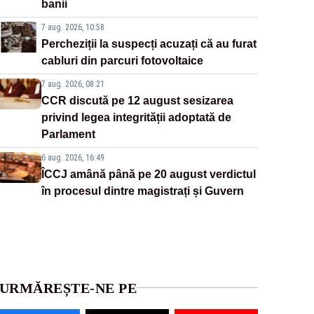
banii
7 aug. 2026, 10:58
Percheziții la suspecți acuzați că au furat
cabluri din parcuri fotovoltaice
7 aug. 2026, 08:21
CCR discută pe 12 august sesizarea
privind legea integrității adoptată de
Parlament
6 aug. 2026, 16:49
ÎCCJ amână până pe 20 august verdictul
în procesul dintre magistrați și Guvern
URMĂREȘTE-NE PE