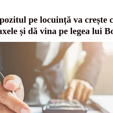
pozitul pe locuință va crește
xele și dă vina pe legea lui B