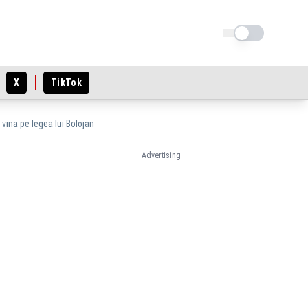
Schimba tema
X
TikTok
vina pe legea lui Bolojan
Advertising