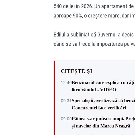
540 de lei în 2026. Un apartament de 7
aproape 90%, o creștere mare, dar im
Edilul a subliniat că Guvernul a deci
când se va trece la impozitarea pe v
CITEȘTE ȘI
Benzinarul care explică cu câț
12:40
litru vândut - VIDEO
Specialiștii avertizează că benz
09:31
Concurenței face verificări
Pâinea s-ar putea scumpi. Preț
09:09
și navelor din Marea Neagră