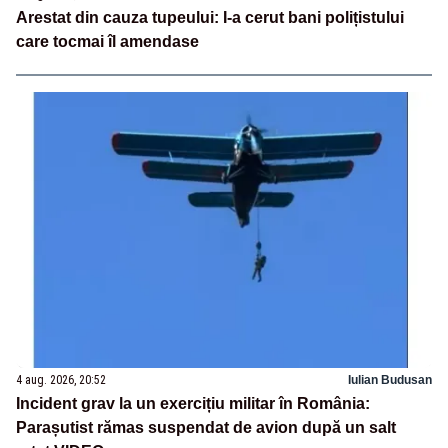
Arestat din cauza tupeului: I-a cerut bani polițistului
care tocmai îl amendase
4 aug. 2026, 20:52
Iulian Budusan
Incident grav la un exercițiu militar în România:
Parașutist rămas suspendat de avion după un salt