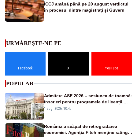
ÎCCJ amână până pe 20 august verdictul
în procesul dintre magistrați și Guvern
URMĂREȘTE-NE PE
Facebook
X
YouTube
POPULAR
Admitere ASE 2026 – sesiunea de toamnă:
înscrieri pentru programele de licență,
masterat și doctorat
1 aug. 2026, 10:45
România a scăpat de retrogradarea
economiei. Agenția Fitch menține ratingul