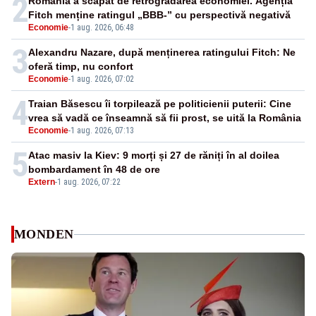
2
România a scăpat de retrogradarea economiei. Agenția
Fitch menține ratingul „BBB-” cu perspectivă negativă
Economie
-
1 aug. 2026, 06:48
3
Alexandru Nazare, după menținerea ratingului Fitch: Ne
oferă timp, nu confort
Economie
-
1 aug. 2026, 07:02
4
Traian Băsescu îi torpilează pe politicienii puterii: Cine
vrea să vadă ce înseamnă să fii prost, se uită la România
Economie
-
1 aug. 2026, 07:13
5
Atac masiv la Kiev: 9 morți și 27 de răniți în al doilea
bombardament în 48 de ore
Extern
-
1 aug. 2026, 07:22
MONDEN