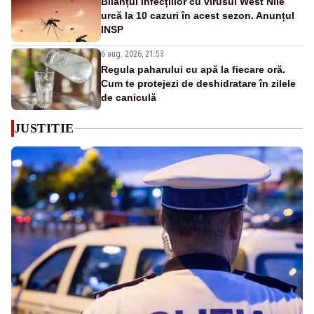
Bilanțul infecțiilor cu virusul West Nile
urcă la 10 cazuri în acest sezon. Anunțul
INSP
6 aug. 2026, 21:53
Regula paharului cu apă la fiecare oră.
Cum te protejezi de deshidratare în zilele
de caniculă
JUSTITIE