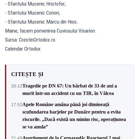
- Sfantului Mucenic Hristofor;
- Sfantului Mucenic Conon;
- Sfantului Mucenic Marcu din Hios.
Maine, facem pomenirea Cuviosului Visarion.
Sursa:
CrestinOrtodox.ro
Calendar Ortodox
CITEȘTE ȘI
Tragedie pe DN 67: Un bărbat de 33 de ani a
20:13
murit într-un accident cu un TIR, în Vâlcea
Apele Române amâna până joi dimineață
17:52
scufundarea barjelor pe Dunăre pentru a evita
riscurile. „Dacă există un minim risc, operațiunea
se va anula”
Avertisment de la Cernavodă: Reactorul 2 mai
21:49