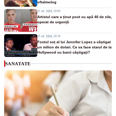
oftalmolog
31 iul. 2026, 10:59
Artistul care a ținut post cu apă 40 de zile,
operat de urgență
31 iul. 2026, 10:19
Fostul soț al lui Jennifer Lopez a câștigat
un milion de dolari. Ce va face starul de la
Hollywood cu banii câștigați?
SANATATE