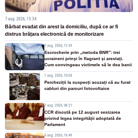
7 aug. 2026, 15:34
Bărbat evadat din arest la domiciliu, după ce ar fi
distrus brățara electronică de monitorizare
7 aug. 2026, 13:39
Escrocherie prin „metoda BNR”: trei
ucraineni prinși în flagrant și arestați.
Cum convingeau victimele să le dea banii
7 aug. 2026, 10:58
Percheziții la suspecți acuzați că au furat
cabluri din parcuri fotovoltaice
7 aug. 2026, 08:21
CCR discută pe 12 august sesizarea
privind legea integrității adoptată de
Parlament
6 aug. 2026, 16:49