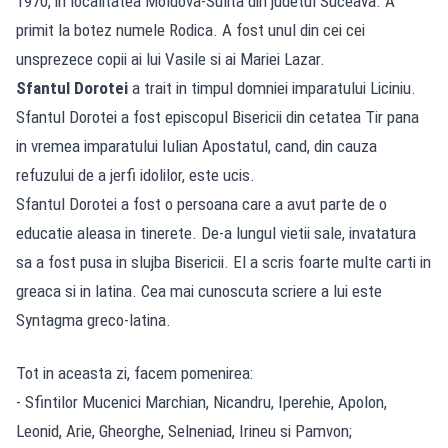
1970, in localitatea Moldova-Sulita din judetul Suceava. A
primit la botez numele Rodica. A fost unul din cei cei
unsprezece copii ai lui Vasile si ai Mariei Lazar.
Sfantul Dorotei
a trait in timpul domniei imparatului Liciniu.
Sfantul Dorotei a fost episcopul Bisericii din cetatea Tir pana
in vremea imparatului Iulian Apostatul, cand, din cauza
refuzului de a jerfi idolilor, este ucis.
Sfantul Dorotei a fost o persoana care a avut parte de o
educatie aleasa in tinerete. De-a lungul vietii sale, invatatura
sa a fost pusa in slujba Bisericii. El a scris foarte multe carti in
greaca si in latina. Cea mai cunoscuta scriere a lui este
Syntagma greco-latina.
Tot in aceasta zi, facem pomenirea:
- Sfintilor Mucenici Marchian, Nicandru, Iperehie, Apolon,
Leonid, Arie, Gheorghe, Selneniad, Irineu si Pamvon;