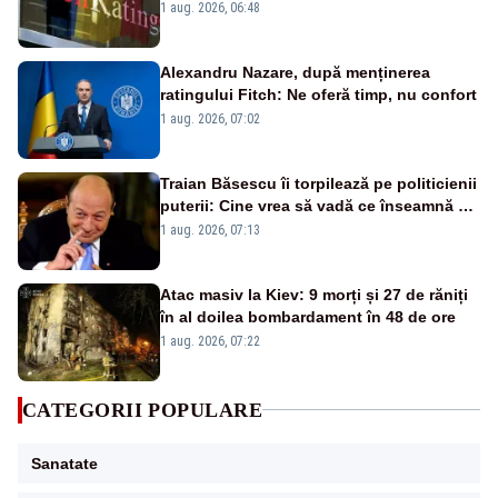
„BBB-” cu perspectivă negativă
1 aug. 2026, 06:48
Alexandru Nazare, după menținerea
ratingului Fitch: Ne oferă timp, nu confort
1 aug. 2026, 07:02
Traian Băsescu îi torpilează pe politicienii
puterii: Cine vrea să vadă ce înseamnă să
fii prost, se uită la România
1 aug. 2026, 07:13
Atac masiv la Kiev: 9 morți și 27 de răniți
în al doilea bombardament în 48 de ore
1 aug. 2026, 07:22
CATEGORII POPULARE
Sanatate