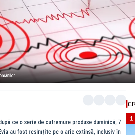
omânilor.
CE
1
după ce o serie de cutremure produse duminică, 7
Evia au fost resimțite pe o arie extinsă, inclusiv în