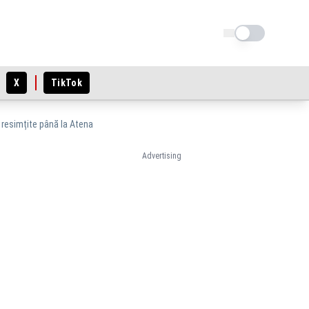
Schimba tema
X
TikTok
t resimțite până la Atena
Advertising