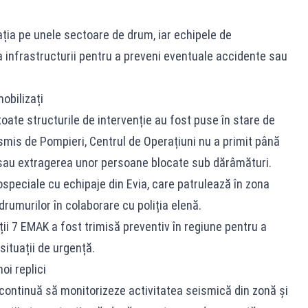
ația pe unele sectoare de drum, iar echipele de
a infrastructurii pentru a preveni eventuale accidente sau
mobilizați
ate structurile de intervenție au fost puse în stare de
mis de Pompieri, Centrul de Operațiuni nu a primit până
a sau extragerea unor persoane blocate sub dărâmături.
ospeciale cu echipaje din Evia, care patrulează în zona
drumurilor în colaborare cu poliția elenă.
ții 7 EMAK a fost trimisă preventiv în regiune pentru a
 situații de urgență.
oi replici
 continuă să monitorizeze activitatea seismică din zonă și