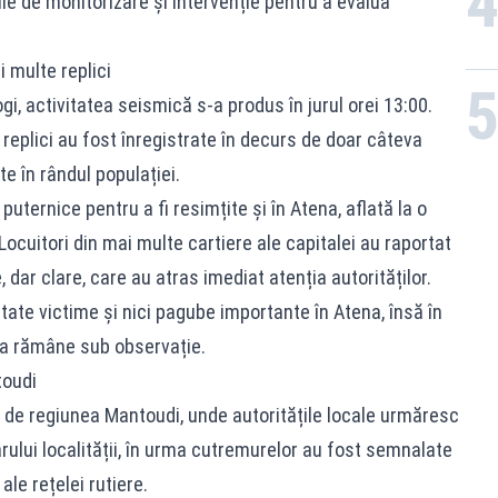
ile de monitorizare și intervenție pentru a evalua
 multe replici
gi, activitatea seismică s-a produs în jurul orei 13:00.
replici au fost înregistrate în decurs de doar câteva
e în rândul populației.
uternice pentru a fi resimțite și în Atena, aflată la o
ocuitori din mai multe cartiere ale capitalei au raportat
e, dar clare, care au atras imediat atenția autorităților.
tate victime și nici pagube importante în Atena, însă în
ia rămâne sub observație.
toudi
e de regiunea Mantoudi, unde autoritățile locale urmăresc
marului localității, în urma cutremurelor au fost semnalate
le rețelei rutiere.