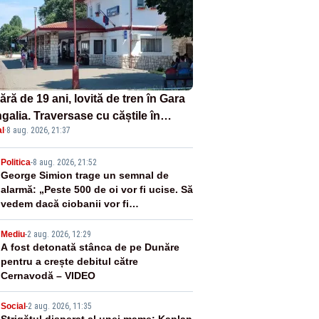
ră de 19 ani, lovită de tren în Gara
galia. Traversase cu căștile în
l
·
8 aug. 2026, 21:37
hi liniile printr-un loc nepermis
2
Politica
-
8 aug. 2026, 21:52
George Simion trage un semnal de
alarmă: „Peste 500 de oi vor fi ucise. Să
vedem dacă ciobanii vor fi
despăgubiți”
3
Mediu
-
2 aug. 2026, 12:29
A fost detonată stânca de pe Dunăre
pentru a crește debitul către
Cernavodă – VIDEO
Social
-
2 aug. 2026, 11:35
Strigătul disperat al unei mame: Kaplan