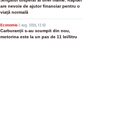
4
are nevoie de ajutor financiar pentru o
viață normală
5
Economie
-
2 aug. 2026, 12:02
Carburanții s-au scumpit din nou,
motorina este la un pas de 11 lei/litru