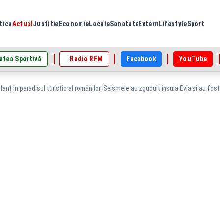
tica
Actual
Justitie
Economie
Locale
Sanatate
Extern
Lifestyle
Sport
atea Sportivă
Radio RFM
Facebook
YouTube
lanț în paradisul turistic al românilor. Seismele au zguduit insula Evia și au fos