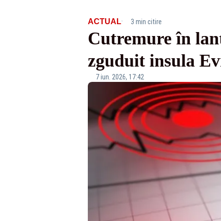
·
ACTUAL
3 min citire
Cutremure în lanț
zguduit insula Evi
7 iun. 2026, 17:42