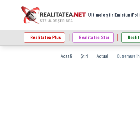
Ultimele știri
Emisiuni
Poli
Realitatea Plus
Realitatea Star
Realit
Acasă
Știri
Actual
Cutremure în 