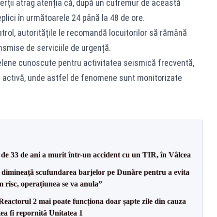
erții atrag atenția că, după un cutremur de această
lici în următoarele 24 până la 48 de ore.
rol, autoritățile le recomandă locuitorilor să rămână
ansmise de serviciile de urgență.
 elene cunoscute pentru activitatea seismică frecventă,
ă activă, unde astfel de fenomene sunt monitorizate
e 33 de ani a murit într-un accident cu un TIR, în Vâlcea
imineață scufundarea barjelor pe Dunăre pentru a evita
m risc, operațiunea se va anula”
eactorul 2 mai poate funcționa doar șapte zile din cauza
ea fi repornită Unitatea 1