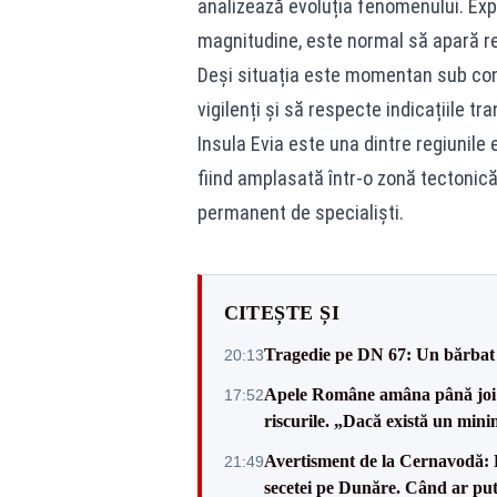
analizează evoluția fenomenului. Exp
magnitudine, este normal să apară rep
Deși situația este momentan sub cont
vigilenți și să respecte indicațiile tr
Insula Evia este una dintre regiunile
fiind amplasată într-o zonă tectonic
permanent de specialiști.
CITEȘTE ȘI
Tragedie pe DN 67: Un bărbat d
20:13
Apele Române amâna până joi d
17:52
riscurile. „Dacă există un mini
Avertisment de la Cernavodă: R
21:49
secetei pe Dunăre. Când ar put