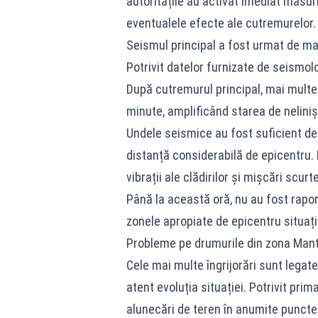
autoritățile au activat imediat măsur
eventualele efecte ale cutremurelor.
Seismul principal a fost urmat de mai
Potrivit datelor furnizate de seismolo
După cutremurul principal, mai multe 
minute, amplificând starea de nelinișt
Undele seismice au fost suficient de p
distanță considerabilă de epicentru. L
vibrații ale clădirilor și mișcări scurt
Până la această oră, nu au fost rapor
zonele apropiate de epicentru situaț
Probleme pe drumurile din zona Man
Cele mai multe îngrijorări sunt legat
atent evoluția situației. Potrivit pri
alunecări de teren în anumite puncte a