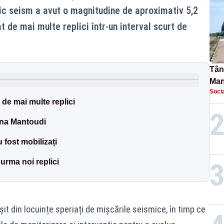
ic seism a avut o magnitudine de aproximativ 5,2
t de mai multe replici într-un interval scurt de
Tână
Man
Socia
urec
 de mai multe replici
ona Mantoudi
u fost mobilizați
 urma noi replici
șit din locuințe speriați de mișcările seismice, în timp ce