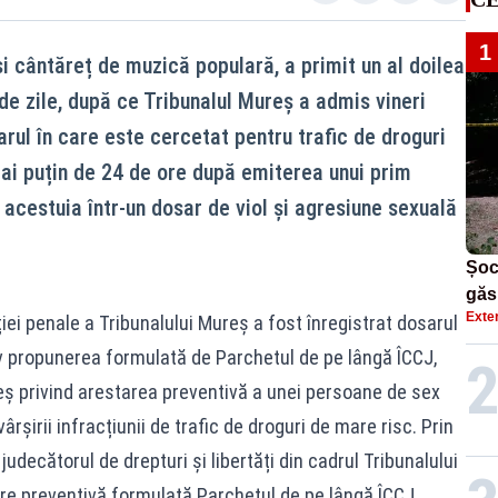
1
i cântăreț de muzică populară, a primit un al doilea
e zile, după ce Tribunalul Mureș a admis vineri
rul în care este cercetat pentru trafic de droguri
ai puțin de 24 de ore după emiterea unui prim
cestuia într-un dosar de viol și agresiune sexuală
Șoc
găs
Exte
ției penale a Tribunalului Mureș a fost înregistrat dosarul
răzb
v propunerea formulată de Parchetul de pe lângă ÎCCJ,
reș privind arestarea preventivă a unei persoane de sex
șirii infracțiunii de trafic de droguri de mare risc. Prin
judecătorul de drepturi și libertăți din cadrul Tribunalului
e preventivă formulată Parchetul de pe lângă ÎCCJ,