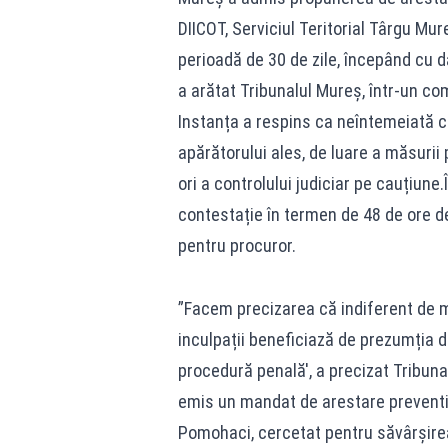
DIICOT, Serviciul Teritorial Târgu Mu
perioadă de 30 de zile, începând cu d
a arătat Tribunalul Mureș, într-un co
Instanța a respins ca neîntemeiată c
apărătorului ales, de luare a măsurii p
ori a controlului judiciar pe cauțiune
contestație în termen de 48 de ore d
pentru procuror.
”Facem precizarea că indiferent de mă
inculpații beneficiază de prezumția de
procedură penală', a precizat Tribun
emis un mandat de arestare preventiv
Pomohaci, cercetat pentru săvârșirea