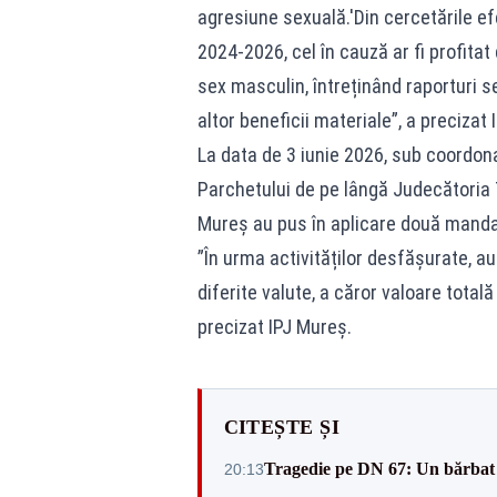
agresiune sexuală.'Din cercetările ef
2024-2026, cel în cauză ar fi profita
sex masculin, întreținând raporturi s
altor beneficii materiale”, a precizat
La data de 3 iunie 2026, sub coordon
Parchetului de pe lângă Judecătoria Tâ
Mureș au pus în aplicare două mandat
”În urma activităților desfășurate, a
diferite valute, a căror valoare total
precizat IPJ Mureș.
CITEȘTE ȘI
Tragedie pe DN 67: Un bărbat d
20:13