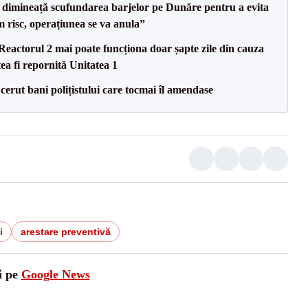
imineață scufundarea barjelor pe Dunăre pentru a evita
m risc, operațiunea se va anula”
eactorul 2 mai poate funcționa doar șapte zile din cauza
ea fi repornită Unitatea 1
 cerut bani polițistului care tocmai îl amendase
i
arestare preventivă
i pe
Google News