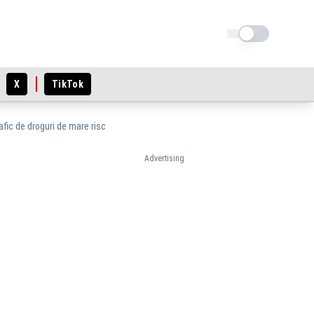
Schimba tema
X
TikTok
afic de droguri de mare risc
Advertising