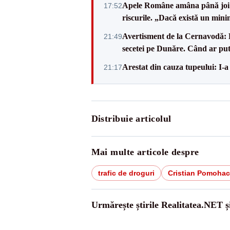
Apele Române amâna până joi d
17:52
riscurile. „Dacă există un mini
Avertisment de la Cernavodă: R
21:49
secetei pe Dunăre. Când ar put
Arestat din cauza tupeului: I-a
21:17
Distribuie articolul
Mai multe articole despre
trafic de droguri
Cristian Pomohac
Urmărește știrile Realitatea.NET ș