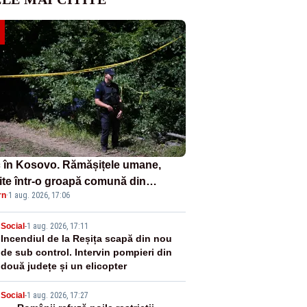
 în Kosovo. Rămășițele umane,
ite într-o groapă comună din
rn
·
1 aug. 2026, 17:06
oiul din anii 1990
2
Social
-
1 aug. 2026, 17:11
Incendiul de la Reșița scapă din nou
de sub control. Intervin pompieri din
două județe și un elicopter
Social
-
1 aug. 2026, 17:27