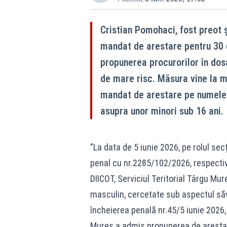
Cristian Pomohaci, fost preot ș
mandat de arestare pentru 30 d
propunerea procurorilor în dosa
de mare risc. Măsura vine la m
mandat de arestare pe numele a
asupra unor minori sub 16 ani.
”La data de 5 iunie 2026, pe rolul sec
penal cu nr.2285/102/2026, respecti
DIICOT, Serviciul Teritorial Târgu Mu
masculin, cercetate sub aspectul săvâr
încheierea penală nr.45/5 iunie 2026, 
Mureș a admis propunerea de arestar