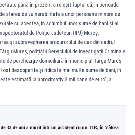
ectuate până în prezent a reieșit faptul că, în perioada
t de starea de vulnerabilitate a unor persoane minore de
exuale cu acestea, în schimbul unor sume de bani și al
 Inspectoratul de Poliție Județean (IPJ) Mureș.
area și supravegherea procurorului de caz din cadrul
rgu Mureș, polițiștii Serviciului de Investigații Criminale
e de percheziție domiciliară în municipiul Târgu Mureș.
u fost descoperite și ridicate mai multe sume de bani, în
ă este estimată la aproximativ 2 milioane de euro”, a
e 33 de ani a murit într-un accident cu un TIR, în Vâlcea