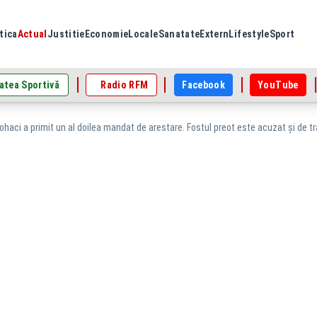
tica
Actual
Justitie
Economie
Locale
Sanatate
Extern
Lifestyle
Sport
atea Sportivă
Radio RFM
Facebook
YouTube
haci a primit un al doilea mandat de arestare. Fostul preot este acuzat și de tr