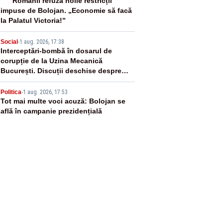
3
Românii refuză noile restricții
impuse de Bolojan. „Economie să facă
la Palatul Victoria!”
4
Social
-
1 aug. 2026, 17:38
Interceptări-bombă în dosarul de
corupție de la Uzina Mecanică
București. Discuții deschise despre
șpăgi, întâlniri și influență
5
Politica
-
1 aug. 2026, 17:53
Tot mai multe voci acuză: Bolojan se
află în campanie prezidențială