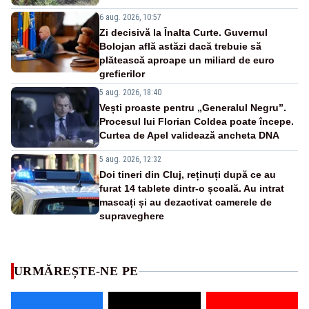
6 aug. 2026, 10:57
Zi decisivă la Înalta Curte. Guvernul
Bolojan află astăzi dacă trebuie să
plătească aproape un miliard de euro
grefierilor
5 aug. 2026, 18:40
Vești proaste pentru „Generalul Negru”.
Procesul lui Florian Coldea poate începe.
Curtea de Apel validează ancheta DNA
5 aug. 2026, 12:32
Doi tineri din Cluj, reținuți după ce au
furat 14 tablete dintr-o școală. Au intrat
mascați și au dezactivat camerele de
supraveghere
URMĂREȘTE-NE PE