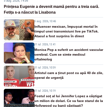
5 aug. 2026, 14:06
Prințesa Eugenie a devenit mamă pentru a treia oară.
Fetița s-a născut la Lisabona
5 aug. 2026, 10:46
Influencer mexican, împușcat mortal în
timpul unei transmisiuni live pe TikTok.
Atacul a fost surprins în direct
31 iul. 2026, 13:41
Monica Pop a suferit un accident vascular
cerebral. Cum se simte medicul
oftalmolog
31 iul. 2026, 10:59
Artistul care a ținut post cu apă 40 de zile,
operat de urgență
31 iul. 2026, 10:19
Fostul soț al lui Jennifer Lopez a câștigat
un milion de dolari. Ce va face starul de la
Hollywood cu banii câștigați?