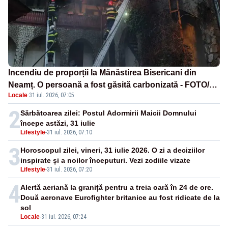
Incendiu de proporții la Mănăstirea Bisericani din
Neamț. O persoană a fost găsită carbonizată - FOTO/
Locale
·
31 iul. 2026, 07:05
VIDEO
2
Sărbătoarea zilei: Postul Adormirii Maicii Domnului
începe astăzi, 31 iulie
Lifestyle
-
31 iul. 2026, 07:10
3
Horoscopul zilei, vineri, 31 iulie 2026. O zi a deciziilor
inspirate și a noilor începuturi. Vezi zodiile vizate
Lifestyle
-
31 iul. 2026, 07:20
4
Alertă aeriană la graniță pentru a treia oară în 24 de ore.
Două aeronave Eurofighter britanice au fost ridicate de la
sol
Locale
-
31 iul. 2026, 07:24