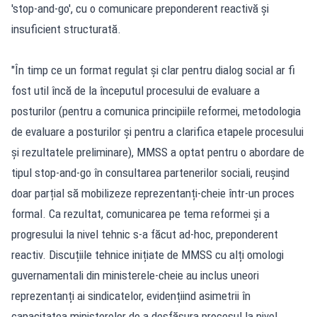
'stop-and-go', cu o comunicare preponderent reactivă și
insuficient structurată.
"În timp ce un format regulat și clar pentru dialog social ar fi
fost util încă de la începutul procesului de evaluare a
posturilor (pentru a comunica principiile reformei, metodologia
de evaluare a posturilor și pentru a clarifica etapele procesului
și rezultatele preliminare), MMSS a optat pentru o abordare de
tipul stop-and-go în consultarea partenerilor sociali, reușind
doar parțial să mobilizeze reprezentanți-cheie într-un proces
formal. Ca rezultat, comunicarea pe tema reformei și a
progresului la nivel tehnic s-a făcut ad-hoc, preponderent
reactiv. Discuțiile tehnice inițiate de MMSS cu alți omologi
guvernamentali din ministerele-cheie au inclus uneori
reprezentanți ai sindicatelor, evidențiind asimetrii în
capacitatea ministerelor de a desfășura procesul la nivel