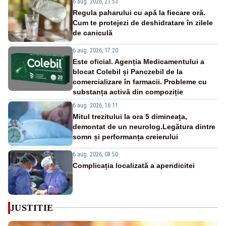
6 aug. 2026, 21:53
Regula paharului cu apă la fiecare oră.
Cum te protejezi de deshidratare în zilele
de caniculă
6 aug. 2026, 17:20
Este oficial. Agenția Medicamentului a
blocat Colebil și Panczebil de la
comercializare în farmacii. Probleme cu
substanța activă din compoziție
6 aug. 2026, 16:11
Mitul trezitului la ora 5 dimineața,
demontat de un neurolog.Legătura dintre
somn și performanța creierului
6 aug. 2026, 08:50
Complicația localizată a apendicitei
JUSTITIE