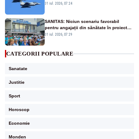
Eurofighter britanice au fost ridicate de la
31 iul. 2026, 07:24
sol
SANITAS: Niciun scenariu favorabil
pentru angajații din sănătate în proiectul
Legii salarizării
31 iul. 2026, 07:29
CATEGORII POPULARE
Sanatate
Justitie
Sport
Horoscop
Economie
Monden