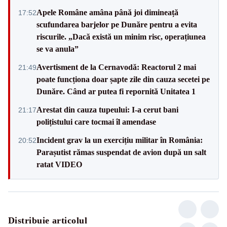
Apele Române amâna până joi dimineață
17:52
scufundarea barjelor pe Dunăre pentru a evita
riscurile. „Dacă există un minim risc, operațiunea
se va anula”
Avertisment de la Cernavodă: Reactorul 2 mai
21:49
poate funcționa doar șapte zile din cauza secetei pe
Dunăre. Când ar putea fi repornită Unitatea 1
Arestat din cauza tupeului: I-a cerut bani
21:17
polițistului care tocmai îl amendase
Incident grav la un exercițiu militar în România:
20:52
Parașutist rămas suspendat de avion după un salt
ratat VIDEO
Distribuie articolul