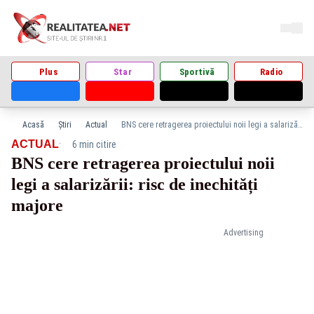
Plus
Star
Sportivă
Radio
Acasă
Știri
Actual
BNS cere retragerea proiectului noii legi a salarizării: risc de inechități majore
·
ACTUAL
6 min citire
BNS cere retragerea proiectului noii
legi a salarizării: risc de inechități
majore
Advertising