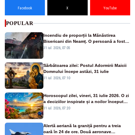
Facebook
X
YouTube
POPULAR
Incendiu de proporții la Mănăstirea
Bisericani din Neamț. O persoană a fost
găsită carbonizată - FOTO/ VIDEO
31 iul. 2026, 07:05
Sărbătoarea zilei: Postul Adormirii Maicii
Domnului începe astăzi, 31 iulie
31 iul. 2026, 07:10
Horoscopul zilei, vineri, 31 iulie 2026. O zi
a deciziilor inspirate și a noilor începuturi.
Vezi zodiile vizate
31 iul. 2026, 07:20
Alertă aeriană la graniță pentru a treia
oară în 24 de ore. Două aeronave