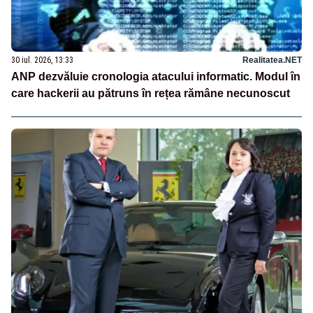
30 iul. 2026, 13:33
Realitatea.NET
ANP dezvăluie cronologia atacului informatic. Modul în
care hackerii au pătruns în rețea rămâne necunoscut