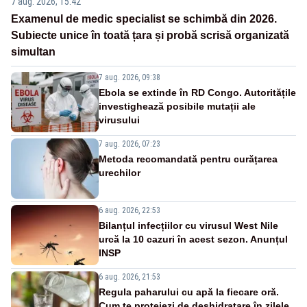
7 aug. 2026, 15:42
Examenul de medic specialist se schimbă din 2026.
Subiecte unice în toată țara și probă scrisă organizată
simultan
7 aug. 2026, 09:38
Ebola se extinde în RD Congo. Autoritățile
investighează posibile mutații ale
virusului
7 aug. 2026, 07:23
Metoda recomandată pentru curățarea
urechilor
6 aug. 2026, 22:53
Bilanțul infecțiilor cu virusul West Nile
urcă la 10 cazuri în acest sezon. Anunțul
INSP
6 aug. 2026, 21:53
Regula paharului cu apă la fiecare oră.
Cum te protejezi de deshidratare în zilele