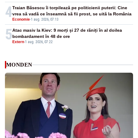
4
Traian Băsescu îi torpilează pe politicienii puterii: Cine
vrea să vadă ce înseamnă să fii prost, se uită la România
Economie
-
1 aug. 2026, 07:13
5
Atac masiv la Kiev: 9 morți și 27 de răniți în al doilea
bombardament în 48 de ore
Extern
-
1 aug. 2026, 07:22
MONDEN