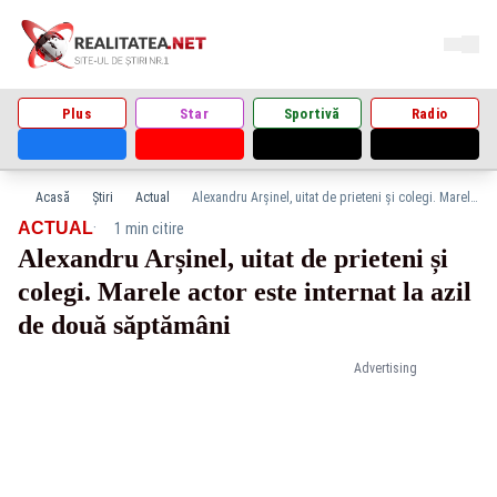
Plus
Star
Sportivă
Radio
Acasă
Știri
Actual
Alexandru Arșinel, uitat de prieteni și colegi. Marele actor este internat la azil de două săptămâni
·
ACTUAL
1 min citire
Alexandru Arșinel, uitat de prieteni și
colegi. Marele actor este internat la azil
de două săptămâni
Advertising