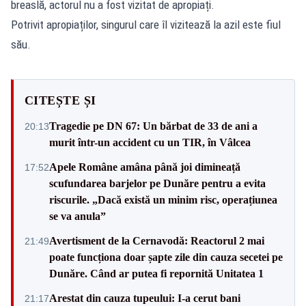
breaslă, actorul nu a fost vizitat de apropiați.
Potrivit apropiaților, singurul care îl vizitează la azil este fiul
său.
CITEȘTE ȘI
Tragedie pe DN 67: Un bărbat de 33 de ani a
20:13
murit într-un accident cu un TIR, în Vâlcea
Apele Române amâna până joi dimineață
17:52
scufundarea barjelor pe Dunăre pentru a evita
riscurile. „Dacă există un minim risc, operațiunea
se va anula”
Avertisment de la Cernavodă: Reactorul 2 mai
21:49
poate funcționa doar șapte zile din cauza secetei pe
Dunăre. Când ar putea fi repornită Unitatea 1
Arestat din cauza tupeului: I-a cerut bani
21:17