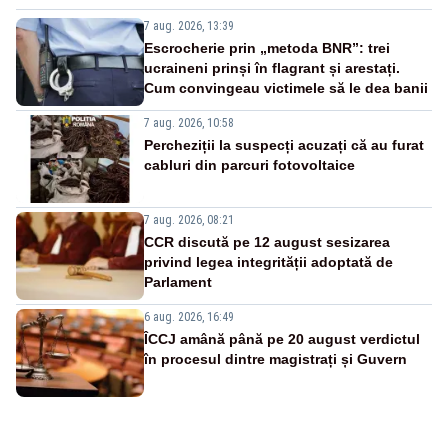
7 aug. 2026, 13:39
Escrocherie prin „metoda BNR”: trei
ucraineni prinși în flagrant și arestați.
Cum convingeau victimele să le dea banii
7 aug. 2026, 10:58
Percheziții la suspecți acuzați că au furat
cabluri din parcuri fotovoltaice
7 aug. 2026, 08:21
CCR discută pe 12 august sesizarea
privind legea integrității adoptată de
Parlament
6 aug. 2026, 16:49
ÎCCJ amână până pe 20 august verdictul
în procesul dintre magistrați și Guvern