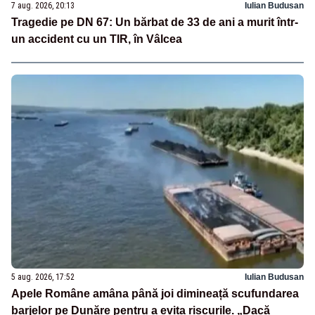
7 aug. 2026, 20:13
Iulian Budusan
Tragedie pe DN 67: Un bărbat de 33 de ani a murit într-
un accident cu un TIR, în Vâlcea
5 aug. 2026, 17:52
Iulian Budusan
Apele Române amâna până joi dimineață scufundarea
barjelor pe Dunăre pentru a evita riscurile. „Dacă