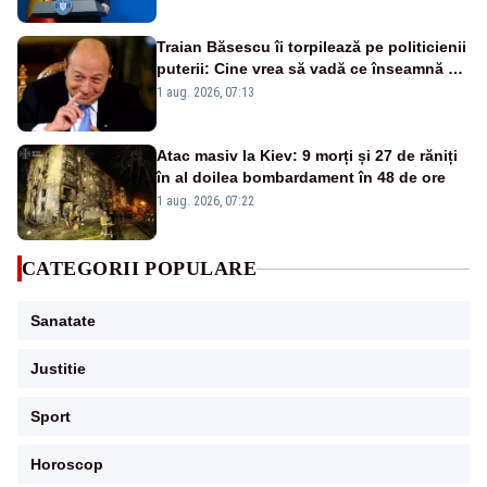
Traian Băsescu îi torpilează pe politicienii
puterii: Cine vrea să vadă ce înseamnă să
fii prost, se uită la România
1 aug. 2026, 07:13
Atac masiv la Kiev: 9 morți și 27 de răniți
în al doilea bombardament în 48 de ore
1 aug. 2026, 07:22
CATEGORII POPULARE
Sanatate
Justitie
Sport
Horoscop