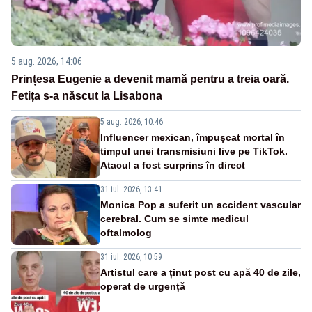
5 aug. 2026, 14:06
Prințesa Eugenie a devenit mamă pentru a treia oară.
Fetița s-a născut la Lisabona
5 aug. 2026, 10:46
Influencer mexican, împușcat mortal în
timpul unei transmisiuni live pe TikTok.
Atacul a fost surprins în direct
31 iul. 2026, 13:41
Monica Pop a suferit un accident vascular
cerebral. Cum se simte medicul
oftalmolog
31 iul. 2026, 10:59
Artistul care a ținut post cu apă 40 de zile,
operat de urgență