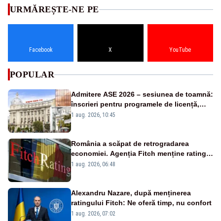
URMĂREȘTE-NE PE
Facebook
X
YouTube
POPULAR
Admitere ASE 2026 – sesiunea de toamnă:
înscrieri pentru programele de licență,
masterat și doctorat
1 aug. 2026, 10:45
România a scăpat de retrogradarea
economiei. Agenția Fitch menține ratingul
„BBB-” cu perspectivă negativă
1 aug. 2026, 06:48
Alexandru Nazare, după menținerea
ratingului Fitch: Ne oferă timp, nu confort
1 aug. 2026, 07:02