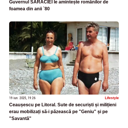
Guvernul SĂRĂCIEI le amintește românilor de
foamea din anii `80
19 iun. 2025, 19:26
Lifestyle
Ceaușescu pe Litoral. Sute de securiști și milițieni
erau mobilizați să-i păzească pe "Geniu" și pe
"Savantă"