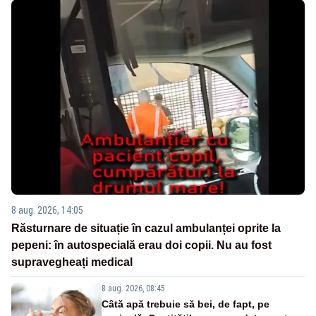
8 aug. 2026, 14:05
Răsturnare de situație în cazul ambulanței oprite la
pepeni: în autospecială erau doi copii. Nu au fost
supravegheați medical
8 aug. 2026, 08:45
Câtă apă trebuie să bei, de fapt, pe