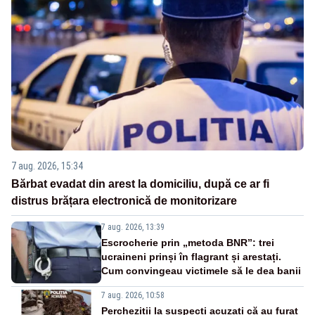
7 aug. 2026, 15:34
Bărbat evadat din arest la domiciliu, după ce ar fi
distrus brățara electronică de monitorizare
7 aug. 2026, 13:39
Escrocherie prin „metoda BNR”: trei
ucraineni prinși în flagrant și arestați.
Cum convingeau victimele să le dea banii
7 aug. 2026, 10:58
Percheziții la suspecți acuzați că au furat