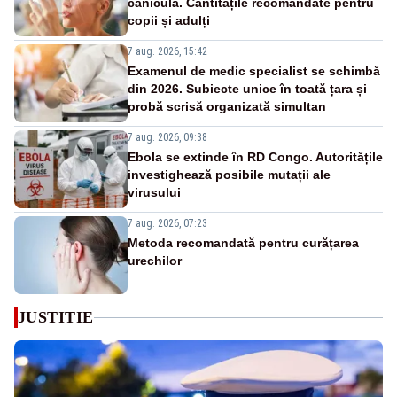
caniculă. Cantitățile recomandate pentru
copii și adulți
7 aug. 2026, 15:42
Examenul de medic specialist se schimbă
din 2026. Subiecte unice în toată țara și
probă scrisă organizată simultan
7 aug. 2026, 09:38
Ebola se extinde în RD Congo. Autoritățile
investighează posibile mutații ale
virusului
7 aug. 2026, 07:23
Metoda recomandată pentru curățarea
urechilor
JUSTITIE