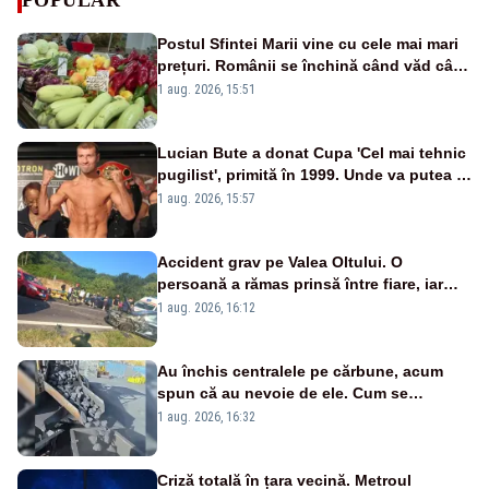
Postul Sfintei Marii vine cu cele mai mari
prețuri. Românii se închină când văd cât
costă mâncarea de zi cu zi
1 aug. 2026, 15:51
Lucian Bute a donat Cupa 'Cel mai tehnic
pugilist', primită în 1999. Unde va putea fi
admirat trofeul
1 aug. 2026, 15:57
Accident grav pe Valea Oltului. O
persoană a rămas prinsă între fiare, iar
alta a fost aruncată pe carosabil
1 aug. 2026, 16:12
Au închis centralele pe cărbune, acum
spun că au nevoie de ele. Cum se
pasează vina în plină criză energetică
1 aug. 2026, 16:32
Criză totală în țara vecină. Metroul