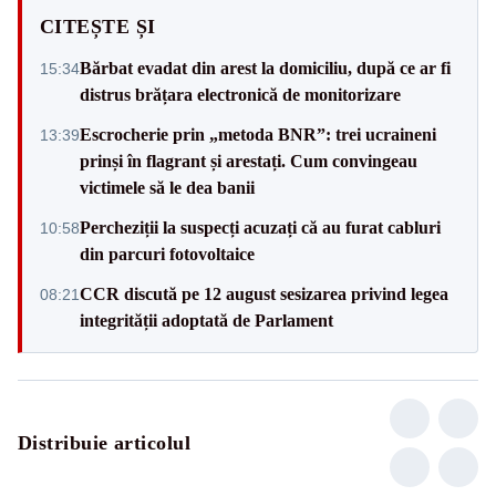
CITEȘTE ȘI
Bărbat evadat din arest la domiciliu, după ce ar fi
15:34
distrus brățara electronică de monitorizare
Escrocherie prin „metoda BNR”: trei ucraineni
13:39
prinși în flagrant și arestați. Cum convingeau
victimele să le dea banii
Percheziții la suspecți acuzați că au furat cabluri
10:58
din parcuri fotovoltaice
CCR discută pe 12 august sesizarea privind legea
08:21
integrității adoptată de Parlament
Distribuie articolul