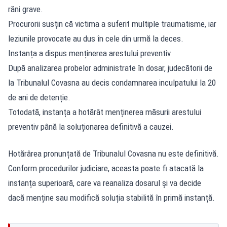
răni grave.
Procurorii susțin că victima a suferit multiple traumatisme, iar
leziunile provocate au dus în cele din urmă la deces.
Instanța a dispus menținerea arestului preventiv
După analizarea probelor administrate
în dosar, judecătorii de
la Tribunalul Covasna au decis condamnarea inculpatului la 20
de ani de detenție.
Totodată, instanța a hotărât menținerea măsurii arestului
preventiv până la soluționarea definitivă a cauzei.
Hotărârea pronunțată de Tribunalul Covasna nu este definitivă.
Conform procedurilor judiciare, aceasta poate fi atacată la
instanța superioară, care va reanaliza dosarul și va decide
dacă menține sau modifică soluția stabilită în primă instanță.