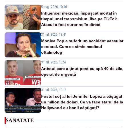
5 aug. 2026, 10:46
Influencer mexican, împușcat mortal în
timpul unei transmisiuni live pe TikTok.
Atacul a fost surprins în direct
31 iul. 2026, 13:41
Monica Pop a suferit un accident vascular
cerebral. Cum se simte medicul
oftalmolog
31 iul. 2026, 10:59
Artistul care a ținut post cu apă 40 de zile,
operat de urgență
31 iul. 2026, 10:19
Fostul soț al lui Jennifer Lopez a câștigat
un milion de dolari. Ce va face starul de la
Hollywood cu banii câștigați?
SANATATE