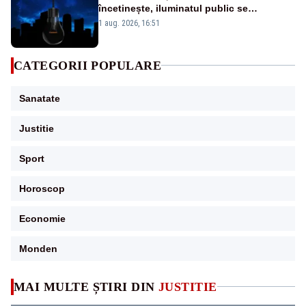
încetinește, iluminatul public se
suspendă, iar bugetarii sunt trimiși să
1 aug. 2026, 16:51
lucreze de acasă
CATEGORII POPULARE
Sanatate
Justitie
Sport
Horoscop
Economie
Monden
MAI MULTE ȘTIRI DIN
JUSTITIE