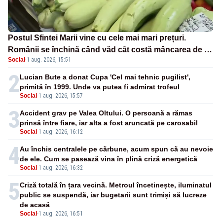
Postul Sfintei Marii vine cu cele mai mari prețuri.
Românii se închină când văd cât costă mâncarea de zi
Social
·
1 aug. 2026, 15:51
cu zi
2
Lucian Bute a donat Cupa 'Cel mai tehnic pugilist',
primită în 1999. Unde va putea fi admirat trofeul
Social
-
1 aug. 2026, 15:57
3
Accident grav pe Valea Oltului. O persoană a rămas
prinsă între fiare, iar alta a fost aruncată pe carosabil
Social
-
1 aug. 2026, 16:12
4
Au închis centralele pe cărbune, acum spun că au nevoie
de ele. Cum se pasează vina în plină criză energetică
Social
-
1 aug. 2026, 16:32
5
Criză totală în țara vecină. Metroul încetinește, iluminatul
public se suspendă, iar bugetarii sunt trimiși să lucreze
de acasă
Social
-
1 aug. 2026, 16:51