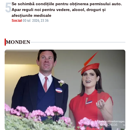
5
Se schimbă condițiile pentru obținerea permisului auto.
Apar reguli noi pentru vedere, alcool, droguri și
afecțiunile medicale
Social
-
30 iul. 2026, 23:36
MONDEN