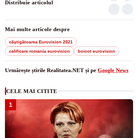
Distribuie articolul
Mai multe articole despre
câştigătoarea Eurovision 2021
calificare romania eurovision
boicot eurovision
Urmărește știrile Realitatea.NET și pe
Google News
CELE MAI CITITE
1