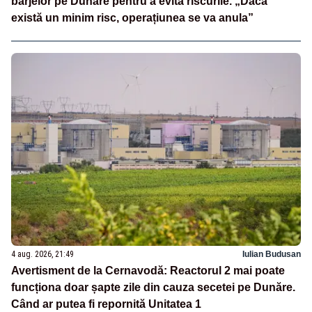
barjelor pe Dunăre pentru a evita riscurile. „Dacă
există un minim risc, operațiunea se va anula”
4 aug. 2026, 21:49
Iulian Budusan
Avertisment de la Cernavodă: Reactorul 2 mai poate
funcționa doar șapte zile din cauza secetei pe Dunăre.
Când ar putea fi repornită Unitatea 1