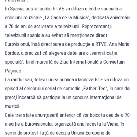
În Spania, postul public RTVE va difuza o ediţie specială a
emisiunii muzicale „La Casa de la Música”, dedicată aniversării
a 70 de ani de activitate a televiziunii. Reprezentanţii
televiziunii spaniole au evitat să menţioneze direct
Eurovisionul, însă directoarea de producţie a RTVE, Ana Maria
Bordas, a precizat că alegerea datei are o „semnificaţie
specială”, fiind marcată de Ziua Internaţională a Convieţuirii
Paşnice.
La rândul său, televiziunea publică irlandeză RTE va difuza un
episod al celebrului serial de comedie „Father Ted”, în care doi
preoţi încearcă să participe la un concurs internaţional de
muzică.
Cele trei state anunţaseră anterior că vor boicota cea de-a 70-
a ediţie a Eurovisionului, organizată anul acesta la Viena, în
semn de protest faţă de decizia Uniunii Europene de