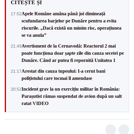
CITEȘTE ȘI
Apele Române amâna până joi dimineață
17:52
scufundarea barjelor pe Dunăre pentru a evita
riscurile. „Dacă există un minim risc, operațiunea
se va anula”
Avertisment de la Cernavodă: Reactorul 2 mai
21:49
poate funcționa doar șapte zile din cauza secetei pe
Dunăre. Când ar putea fi repornită Unitatea 1
Arestat din cauza tupeului: I-a cerut bani
21:17
polițistului care tocmai îl amendase
Incident grav la un exercițiu militar în România:
20:52
Parașutist rămas suspendat de avion după un salt
ratat VIDEO