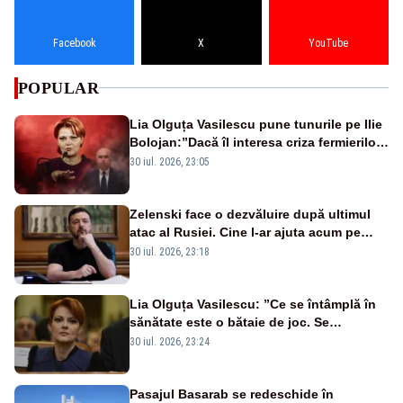
Facebook
X
YouTube
POPULAR
Lia Olguța Vasilescu pune tunurile pe Ilie
Bolojan:”Dacă îl interesa criza fermierilor
pleca din funcție”
30 iul. 2026, 23:05
Zelenski face o dezvăluire după ultimul
atac al Rusiei. Cine l-ar ajuta acum pe
Putin cu arme
30 iul. 2026, 23:18
Lia Olguța Vasilescu: ”Ce se întâmplă în
sănătate este o bătaie de joc. Se
guvernează extraordinar de prost”
30 iul. 2026, 23:24
Pasajul Basarab se redeschide în