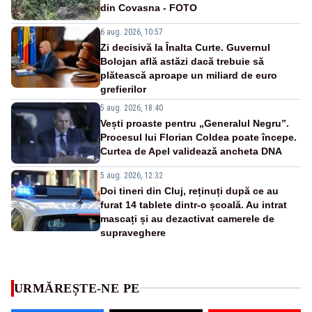
din Covasna - FOTO
6 aug. 2026, 10:57
Zi decisivă la Înalta Curte. Guvernul
Bolojan află astăzi dacă trebuie să
plătească aproape un miliard de euro
grefierilor
5 aug. 2026, 18:40
Vești proaste pentru „Generalul Negru”.
Procesul lui Florian Coldea poate începe.
Curtea de Apel validează ancheta DNA
5 aug. 2026, 12:32
Doi tineri din Cluj, reținuți după ce au
furat 14 tablete dintr-o școală. Au intrat
mascați și au dezactivat camerele de
supraveghere
URMĂREȘTE-NE PE