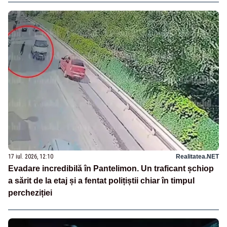
17 iul. 2026, 12:10
Realitatea.NET
Evadare incredibilă în Pantelimon. Un traficant șchiop
a sărit de la etaj și a fentat polițiștii chiar în timpul
percheziției