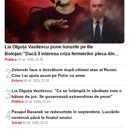
Lia Olguța Vasilescu pune tunurile pe Ilie
Bolojan:”Dacă îl interesa criza fermierilor pleca din
Politica
·
30 iul. 2026, 23:05
funcție”
2
Zelenski face o dezvăluire după ultimul atac al Rusiei.
Cine l-ar ajuta acum pe Putin cu arme
Extern
-
30 iul. 2026, 23:18
3
Lia Olguța Vasilescu: ”Ce se întâmplă în sănătate este o
bătaie de joc. Se guvernează extraordinar de prost”
Politica
-
30 iul. 2026, 23:24
4
Pasajul Basarab se redeschide în septembrie. Lucrările
continuă până la finalul anului
Social
-
30 iul. 2026, 23:23