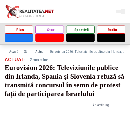
Plus
Star
Sportivă
Radio
Acasă
Știri
Actual
Eurovision 2026: Televiziunile publice din Irlanda, Spania şi Slovenia refuză să transmită concursul în semn de protest față de participarea Israelului
·
ACTUAL
2 min citire
Eurovision 2026: Televiziunile publice
din Irlanda, Spania şi Slovenia refuză să
transmită concursul în semn de protest
față de participarea Israelului
Advertising