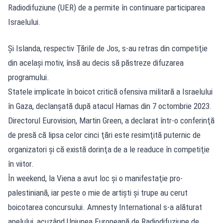
Radiodifuziune (UER) de a permite în continuare participarea
Israelului.
Şi Islanda, respectiv Ţările de Jos, s-au retras din competiţie
din acelaşi motiv, însă au decis să păstreze difuzarea
programului.
Statele implicate în boicot critică ofensiva militară a Israelului
în Gaza, declanşată după atacul Hamas din 7 octombrie 2023.
Directorul Eurovision, Martin Green, a declarat într-o conferinţă
de presă că lipsa celor cinci ţări este resimţită puternic de
organizatori şi că există dorinţa de a le readuce în competiţie
în viitor.
În weekend, la Viena a avut loc şi o manifestaţie pro-
palestiniană, iar peste o mie de artişti şi trupe au cerut
boicotarea concursului. Amnesty International s-a alăturat
apelului, acuzând Uniunea Europeană de Radiodifuziune de