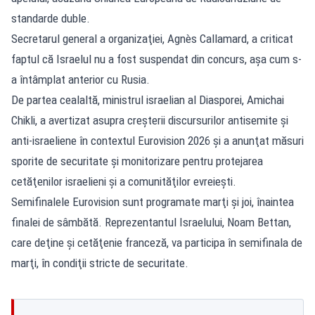
standarde duble.
Secretarul general a organizaţiei, Agnès Callamard, a criticat
faptul că Israelul nu a fost suspendat din concurs, aşa cum s-
a întâmplat anterior cu Rusia.
De partea cealaltă, ministrul israelian al Diasporei, Amichai
Chikli, a avertizat asupra creşterii discursurilor antisemite şi
anti-israeliene în contextul Eurovision 2026 şi a anunţat măsuri
sporite de securitate şi monitorizare pentru protejarea
cetăţenilor israelieni şi a comunităţilor evreieşti.
Semifinalele Eurovision sunt programate marţi şi joi, înaintea
finalei de sâmbătă. Reprezentantul Israelului, Noam Bettan,
care deţine şi cetăţenie franceză, va participa în semifinala de
marţi, în condiţii stricte de securitate.