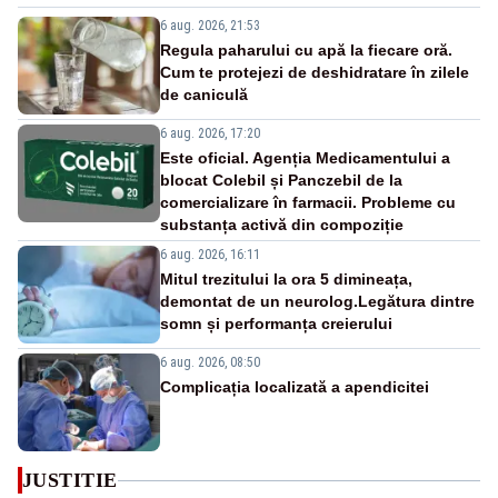
6 aug. 2026, 21:53
Regula paharului cu apă la fiecare oră.
Cum te protejezi de deshidratare în zilele
de caniculă
6 aug. 2026, 17:20
Este oficial. Agenția Medicamentului a
blocat Colebil și Panczebil de la
comercializare în farmacii. Probleme cu
substanța activă din compoziție
6 aug. 2026, 16:11
Mitul trezitului la ora 5 dimineața,
demontat de un neurolog.Legătura dintre
somn și performanța creierului
6 aug. 2026, 08:50
Complicația localizată a apendicitei
JUSTITIE