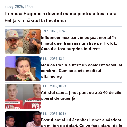
5 aug. 2026, 14:06
Prințesa Eugenie a devenit mamă pentru a treia oară.
Fetița s-a născut la Lisabona
5 aug. 2026, 10:46
Influencer mexican, împușcat mortal în
timpul unei transmisiuni live pe TikTok.
Atacul a fost surprins în direct
31 iul. 2026, 13:41
Monica Pop a suferit un accident vascular
cerebral. Cum se simte medicul
oftalmolog
31 iul. 2026, 10:59
Artistul care a ținut post cu apă 40 de zile,
operat de urgență
31 iul. 2026, 10:19
Fostul soț al lui Jennifer Lopez a câștigat
un milion de dolari. Ce va face starul de la