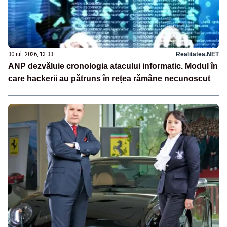
30 iul. 2026, 13:33
Realitatea.NET
ANP dezvăluie cronologia atacului informatic. Modul în
care hackerii au pătruns în rețea rămâne necunoscut