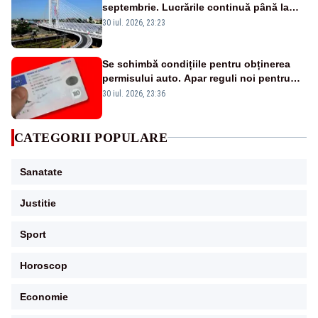
septembrie. Lucrările continuă până la
finalul anului
30 iul. 2026, 23:23
Se schimbă condițiile pentru obținerea
permisului auto. Apar reguli noi pentru
vedere, alcool, droguri și afecțiunile
30 iul. 2026, 23:36
medicale
CATEGORII POPULARE
Sanatate
Justitie
Sport
Horoscop
Economie