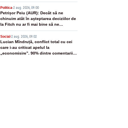
4
Politica
-
2 aug. 2026, 09:00
Petrișor Peiu (AUR): Decât să ne
chinuim atât în așteptarea deciziilor de
la Fitch nu ar fi mai bine să ne
concentrăm pe temele reale: datoria
5
publică și deficitul bugetar?
Social
-
2 aug. 2026, 09:02
Lucian Mîndruță, conflict total cu cei
care i-au criticat apelul la
„economisire”. 90% dintre comentarii
sunt negative