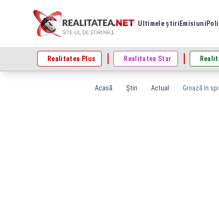
Ultimele știri
Emisiuni
Poli
Realitatea Plus
Realitatea Star
Realit
Acasă
Știri
Actual
Groază în spi