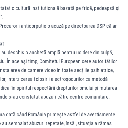
statat o cultură instituțională bazată pe frică, pedeapsă și
”.
Procurorii anticorpuție o acuză pe directoarea DSP că ar
at
i au deschis o anchetă amplă pentru ucidere din culpă,
ciu. În același timp, Comitetul European cere autorităților
stalarea de camere video în toate secțiile psihiatrice,
r, interzicerea folosirii electroșocurilor ca metodă
dical în spiritul respectării drepturilor omului și mutarea
e unde s-au constatat abuzuri către centre comunitare.
ima dată când România primește astfel de avertismente.
re au semnalat abuzuri repetate, însă „situația a rămas