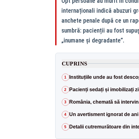
Opt persoane au murit în condiț
internaționali indică abuzuri g
anchete penale după ce un rapo
sumbră: pacienții au fost supu
„inumane și degradante”.
CUPRINS
Instituțiile unde au fost desco
1
Pacienți sedați și imobilizați zi
2
România, chemată să intervin
3
Un avertisment ignorat de ani 
4
Detalii cutremurătoare din inte
5