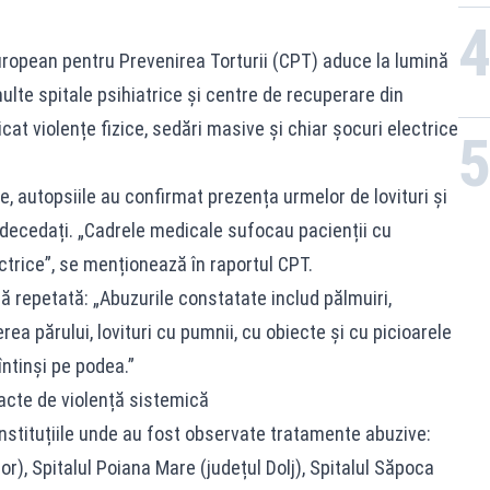
ropean pentru Prevenirea Torturii (CPT) aduce la lumină
lte spitale psihiatrice și centre de recuperare din
cat violențe fizice, sedări masive și chiar șocuri electrice
ate, autopsiile au confirmat prezența urmelor de lovituri și
 decedați. „Cadrele medicale sufocau pacienții cu
ctrice”, se menționează în raportul CPT.
 repetată: „Abuzurile constatate includ pălmuiri,
rea părului, lovituri cu pumnii, cu obiecte și cu picioarele
întinși pe podea.”
 acte de violență sistemică
nstituțiile unde au fost observate tratamente abuzive:
hor), Spitalul Poiana Mare (județul Dolj), Spitalul Săpoca