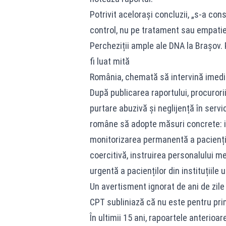
Potrivit acelorași concluzii, „s-a con
control, nu pe tratament sau empatie
Percheziții ample ale DNA la Brașov. 
fi luat mită
România, chemată să intervină imedi
După publicarea raportului, procurori
purtare abuzivă și neglijență în servi
române să adopte măsuri concrete: in
monitorizarea permanentă a paciențilo
coercitivă, instruirea personalului me
urgentă a pacienților din instituțiil
Un avertisment ignorat de ani de zile
CPT subliniază că nu este pentru pr
În ultimii 15 ani, rapoartele anterioa