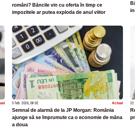
Bă
români? Băncile vin cu oferta în timp ce
in
impozitele ar putea exploda de anul viitor
ual
5 feb. 2026, 08:02
Actual
22 
Semnal de alarmă de la JP Morgan: România
Ro
ajunge să se împrumute ca o economie de mâna
pr
a doua