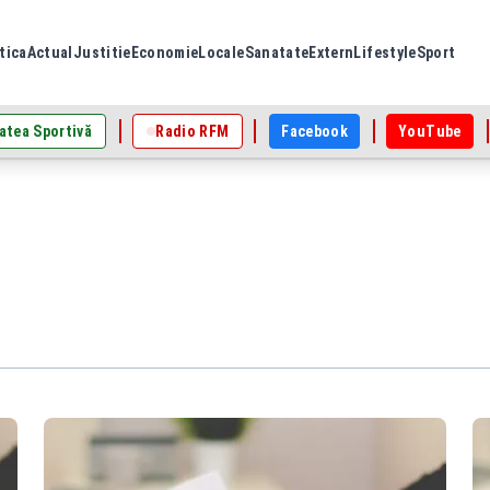
tica
Actual
Justitie
Economie
Locale
Sanatate
Extern
Lifestyle
Sport
atea Sportivă
Radio RFM
Facebook
YouTube