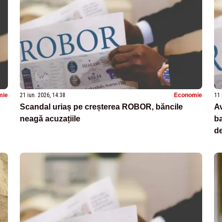
mie
21 iun. 2026, 14:38
Economie
11 
Scandal uriaș pe creșterea ROBOR, băncile
Av
neagă acuzațiile
ba
de
C