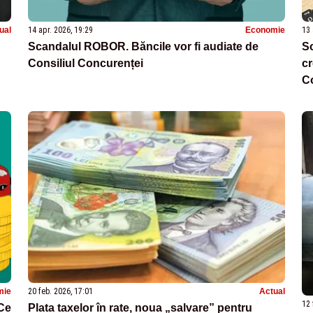
ual
14 apr. 2026, 19:29
Economie
13 
Scandalul ROBOR. Băncile vor fi audiate de
Sc
Consiliul Concurenței
cr
Co
mie
20 feb. 2026, 17:01
Actual
12 
 Ce
Plata taxelor în rate, noua „salvare” pentru