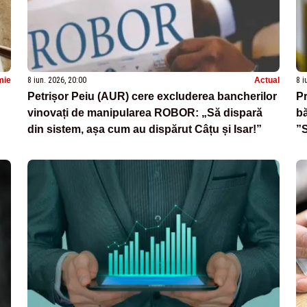
mie
8 iun. 2026, 20:00
Actual
8 i
Petrișor Peiu (AUR) cere excluderea bancherilor
Pr
vinovați de manipularea ROBOR: „Să dispară
b
din sistem, așa cum au dispărut Câțu și Isar!”
”S
ma