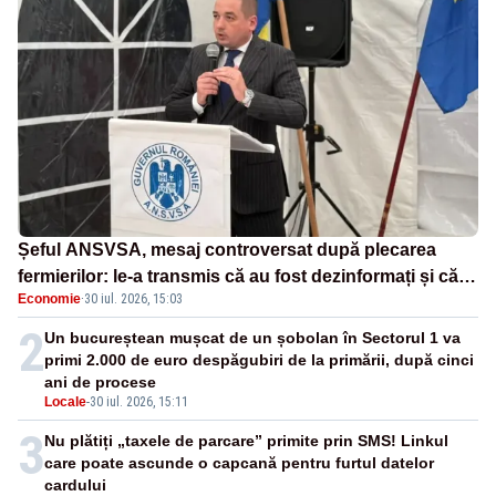
Șeful ANSVSA, mesaj controversat după plecarea
fermierilor: le-a transmis că au fost dezinformați și că
Economie
·
30 iul. 2026, 15:03
nu-și dă demisia
2
Un bucureștean mușcat de un șobolan în Sectorul 1 va
primi 2.000 de euro despăgubiri de la primării, după cinci
ani de procese
Locale
-
30 iul. 2026, 15:11
3
Nu plătiți „taxele de parcare” primite prin SMS! Linkul
care poate ascunde o capcană pentru furtul datelor
cardului