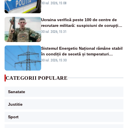
capcană pentru furtul datelor cardului
30 iul. 2026, 15:08
Ucraina verifică peste 100 de centre de
recrutare militară: suspiciuni de corupție,
abuz în serviciu și violențe asupra
30 iul. 2026, 15:31
recruților
Sistemul Energetic Național rămâne stabil
în condiții de secetă și temperaturi
ridicate
30 iul. 2026, 15:30
CATEGORII POPULARE
Sanatate
Justitie
Sport