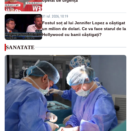
operat de urgență
31 iul. 2026, 10:19
Fostul soț al lui Jennifer Lopez a câștigat
un milion de dolari. Ce va face starul de la
Hollywood cu banii câștigați?
SANATATE