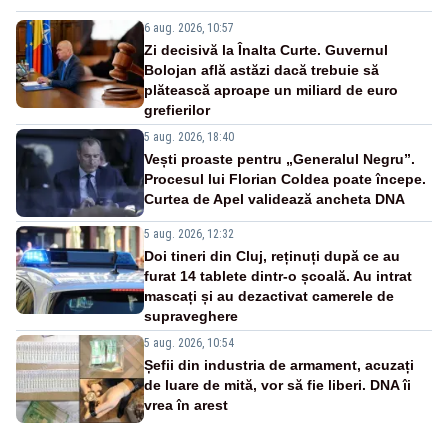
6 aug. 2026, 10:57
Zi decisivă la Înalta Curte. Guvernul
Bolojan află astăzi dacă trebuie să
plătească aproape un miliard de euro
grefierilor
5 aug. 2026, 18:40
Vești proaste pentru „Generalul Negru”.
Procesul lui Florian Coldea poate începe.
Curtea de Apel validează ancheta DNA
5 aug. 2026, 12:32
Doi tineri din Cluj, reținuți după ce au
furat 14 tablete dintr-o școală. Au intrat
mascați și au dezactivat camerele de
supraveghere
5 aug. 2026, 10:54
Șefii din industria de armament, acuzați
de luare de mită, vor să fie liberi. DNA îi
vrea în arest