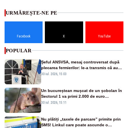
URMĂREȘTE-NE PE
Facebook
X
YouTube
POPULAR
Șeful ANSVSA, mesaj controversat după
plecarea fermierilor: le-a transmis că au
fost dezinformați și că nu-și dă demisia
30 iul. 2026, 15:03
Un bucureștean mușcat de un șobolan în
Sectorul 1 va primi 2.000 de euro
despăgubiri de la primării, după cinci ani
30 iul. 2026, 15:11
de procese
Nu plătiți „taxele de parcare” primite prin
SMS! Linkul care poate ascunde o