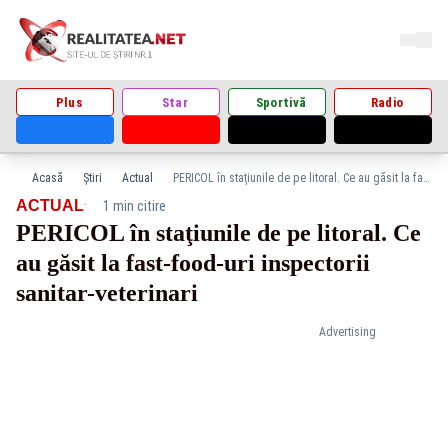
Plus
Star
Sportivă
Radio
Acasă
Știri
Actual
PERICOL în staţiunile de pe litoral. Ce au găsit la fast-food-uri inspectorii sanitar-veterinari
·
ACTUAL
1 min citire
PERICOL în staţiunile de pe litoral. Ce
au găsit la fast-food-uri inspectorii
sanitar-veterinari
Advertising