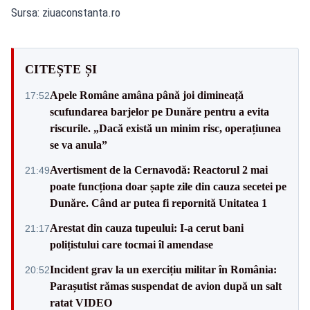
Sursa: ziuaconstanta.ro
CITEȘTE ȘI
Apele Române amâna până joi dimineață
17:52
scufundarea barjelor pe Dunăre pentru a evita
riscurile. „Dacă există un minim risc, operațiunea
se va anula”
Avertisment de la Cernavodă: Reactorul 2 mai
21:49
poate funcționa doar șapte zile din cauza secetei pe
Dunăre. Când ar putea fi repornită Unitatea 1
Arestat din cauza tupeului: I-a cerut bani
21:17
polițistului care tocmai îl amendase
Incident grav la un exercițiu militar în România:
20:52
Parașutist rămas suspendat de avion după un salt
ratat VIDEO