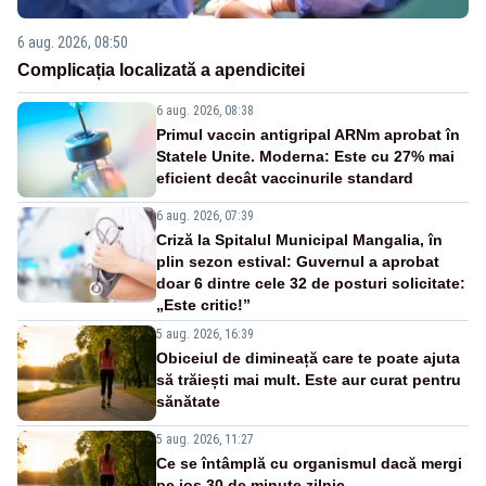
6 aug. 2026, 08:50
Complicația localizată a apendicitei
6 aug. 2026, 08:38
Primul vaccin antigripal ARNm aprobat în
Statele Unite. Moderna: Este cu 27% mai
eficient decât vaccinurile standard
6 aug. 2026, 07:39
Criză la Spitalul Municipal Mangalia, în
plin sezon estival: Guvernul a aprobat
doar 6 dintre cele 32 de posturi solicitate:
„Este critic!”
5 aug. 2026, 16:39
Obiceiul de dimineață care te poate ajuta
să trăiești mai mult. Este aur curat pentru
sănătate
5 aug. 2026, 11:27
Ce se întâmplă cu organismul dacă mergi
pe jos 30 de minute zilnic