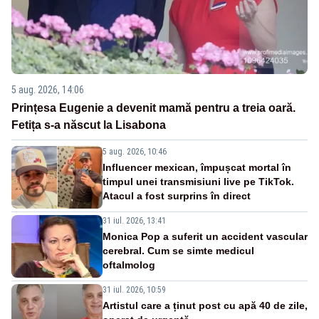
5 aug. 2026, 14:06
Prințesa Eugenie a devenit mamă pentru a treia oară.
Fetița s-a născut la Lisabona
5 aug. 2026, 10:46
Influencer mexican, împușcat mortal în
timpul unei transmisiuni live pe TikTok.
Atacul a fost surprins în direct
31 iul. 2026, 13:41
Monica Pop a suferit un accident vascular
cerebral. Cum se simte medicul
oftalmolog
31 iul. 2026, 10:59
Artistul care a ținut post cu apă 40 de zile,