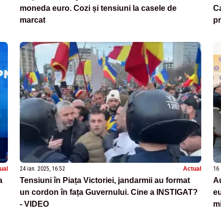
moneda euro. Cozi și tensiuni la casele de
Ca
marcat
pr
di
ual
24 ian. 2025, 16:52
Actual
16 
a
Tensiuni în Piața Victoriei, jandarmii au format
Au
un cordon în fața Guvernului. Cine a INSTIGAT?
eu
- VIDEO
mi