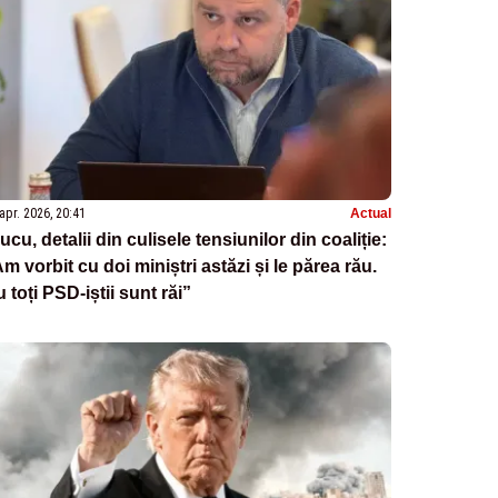
apr. 2026, 20:41
Actual
ucu, detalii din culisele tensiunilor din coaliție:
m vorbit cu doi miniștri astăzi și le părea rău.
 toți PSD-iștii sunt răi”