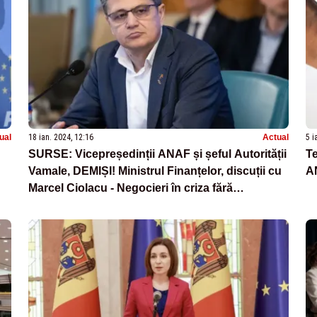
ual
18 ian. 2024, 12:16
Actual
5 i
SURSE: Vicepreședinții ANAF și șeful Autorității
Te
Vamale, DEMIȘI! Ministrul Finanțelor, discuții cu
AN
Marcel Ciolacu - Negocieri în criza fără
precedent