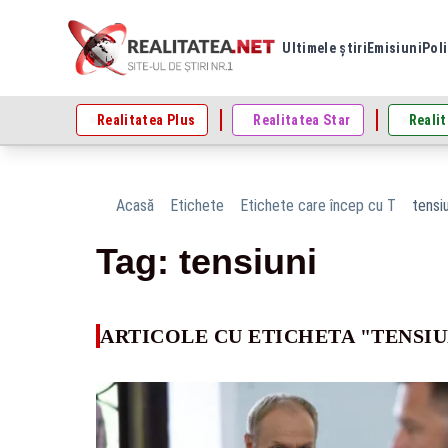
Ultimele știri
Emisiuni
Poli
Realitatea Plus
Realitatea Star
Realit
Acasă
Etichete
Etichete care încep cu T
tensiu
Tag: tensiuni
ARTICOLE CU ETICHETA "TENSIU