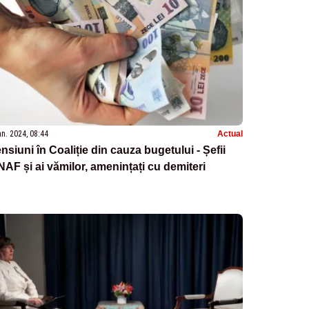
an. 2024, 08:44
Actual
nsiuni în Coaliție din cauza bugetului - Șefii
AF și ai vămilor, amenințați cu demiteri