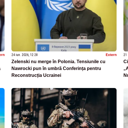
ern
24 iun. 2026, 12:28
Extern
21 
Zelenski nu merge în Polonia. Tensiunile cu
Ci
a
Nawrocki pun în umbră Conferința pentru
„A
Reconstrucția Ucrainei
Nu