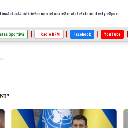
tica
Actual
Justitie
Economie
Locale
Sanatate
Extern
Lifestyle
Sport
atea Sportivă
Radio RFM
Facebook
YouTube
ni
NI"