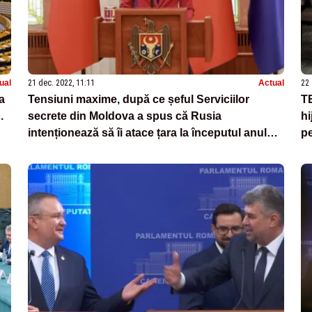
ual
21 dec. 2022, 11:11
Actual
22 
a
Tensiuni maxime, după ce șeful Serviciilor
TE
.
secrete din Moldova a spus că Rusia
hi
intenționează să îi atace țara la începutul anului -
pe
SCENARIILE