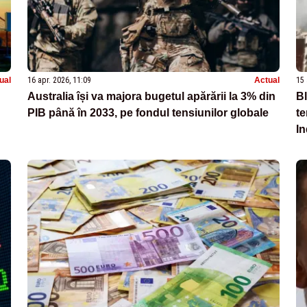
ual
16 apr. 2026, 11:09
Actual
15 
Australia își va majora bugetul apărării la 3% din
B
PIB până în 2033, pe fondul tensiunilor globale
te
In