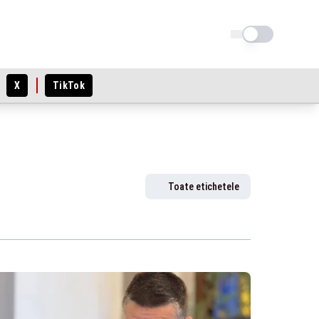
Schimba tema
X
TikTok
Toate etichetele