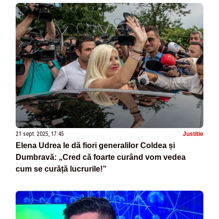
postului!”
21 sept. 2025, 17:45
Justitie
Elena Udrea le dă fiori generalilor Coldea și
Dumbravă: „Cred că foarte curând vom vedea
cum se curăță lucrurile!”