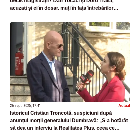
decis magistrații? Dan Tocaci și Doru Trăilă,
acuzați și ei în dosar, muți în fața întrebărilor
jurnalistei Alessia Păcuraru - VIDEO
26 sept. 2025, 17:41
Actual
Istoricul Cristian Troncotă, suspiciuni după
anunțul morții generalului Dumbravă: „S-a hotărât
să dea un interviu la Realitatea Plus, ceea ce
înseamnă că avea încredere în seriozitatea