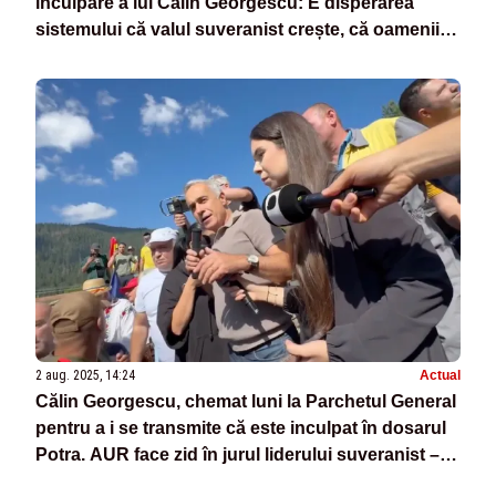
inculpare a lui Călin Georgescu: E disperarea
sistemului că valul suveranist crește, că oamenii
sunt tot mai nemulțumiți
2 aug. 2025, 14:24
Actual
Călin Georgescu, chemat luni la Parchetul General
pentru a i se transmite că este inculpat în dosarul
Potra. AUR face zid în jurul liderului suveranist –
SURSE