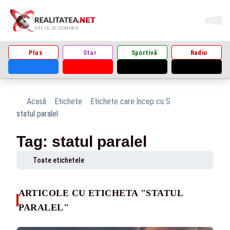
Plus
Star
Sportivă
Radio
Acasă
Etichete
Etichete care încep cu S
statul paralel
Tag: statul paralel
Toate etichetele
ARTICOLE CU ETICHETA "STATUL
PARALEL"