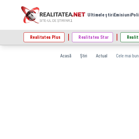
Ultimele știri
Emisiuni
Poli
Realitatea Plus
Realitatea Star
Realit
Acasă
Știri
Actual
Cele mai bune