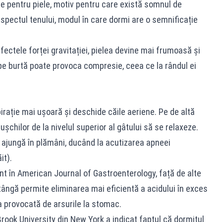
e pentru piele, motiv pentru care există somnul de
spectul tenului, modul în care dormi are o semnificație
ectele forței gravitației, pielea devine mai frumoasă și
pe burtă poate provoca compresie, ceea ce la rândul ei
pirație mai ușoară și deschide căile aeriene. Pe de altă
șchilor de la nivelul superior al gâtului să se relaxeze.
să ajungă în plămâni, ducând la acutizarea apneei
it).
ent în American Journal of Gastroenterology, față de alte
tângă permite eliminarea mai eficientă a acidului în exces
a provocată de arsurile la stomac.
Brook University din New York a indicat faptul că dormitul