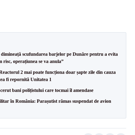
imineață scufundarea barjelor pe Dunăre pentru a evita
m risc, operațiunea se va anula”
eactorul 2 mai poate funcționa doar șapte zile din cauza
ea fi repornită Unitatea 1
 cerut bani polițistului care tocmai îl amendase
militar în România: Parașutist rămas suspendat de avion