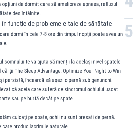
 opțiuni de dormit care să amelioreze apneea, refluxul
ătate des întâlnite.
t în funcție de problemele tale de sănătate
 care dormi în cele 7-8 ore din timpul nopții poate avea un
ale.
l somnului te va ajuta să menții la același nivel spatele
al cărții The Sleep Advantage: Optimize Your Night to Win
și persistă, încearcă să așezi o pernă sub genunchi.
elevat că aceia care suferă de sindromul ochiului uscat
parte sau pe burtă decât pe spate.
stăm culcați pe spate, ochii nu sunt presați de pernă.
care produc lacrimile naturale.