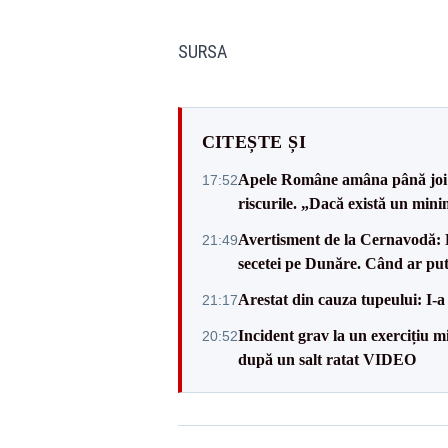
SURSA
CITEȘTE ȘI
Apele Române amâna până joi d
17:52
riscurile. „Dacă există un mini
Avertisment de la Cernavodă: R
21:49
secetei pe Dunăre. Când ar put
Arestat din cauza tupeului: I-a
21:17
Incident grav la un exercițiu 
20:52
după un salt ratat VIDEO