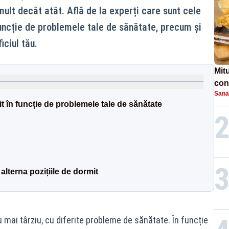
ult decât atât. Află de la experți care sunt cele
funcție de problemele tale de sănătate, precum și
iciul tău.
Mit
conc
Sana
laș
t în funcție de problemele tale de sănătate
alterna pozițiile de dormit
mai târziu, cu diferite probleme de sănătate. În funcție