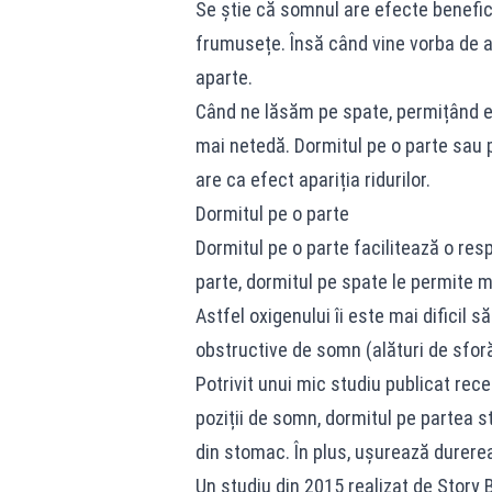
Se știe că somnul are efecte benefic
frumusețe. Însă când vine vorba de a
aparte.
Când ne lăsăm pe spate, permițând ef
mai netedă. Dormitul pe o parte sau 
are ca efect apariția ridurilor.
Dormitul pe o parte
Dormitul pe o parte facilitează o res
parte, dormitul pe spate le permite mu
Astfel oxigenului îi este mai dificil 
obstructive de somn (alături de sforă
Potrivit unui mic studiu publicat rec
poziții de somn, dormitul pe partea s
din stomac. În plus, ușurează durere
Un studiu din 2015 realizat de Story 