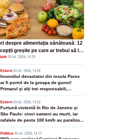
uri despre alimentația sănătoasă: 12
epții greșite pe care ar trebui să le
tate
·
30 iul. 2026, 14:29
i deoparte
2
Extern
-
30 iul. 2026, 14:05
Incendiul devastator din insula Paros
ar fi pornit de la groapa de gunoi!
Primarul și alți trei responsabili,
arestați
3
Extern
-
30 iul. 2026, 14:22
Furtună violentă în Rio de Janeiro și
São Paulo: cinci oameni au murit, iar
rafalele de peste 100 km/h au paralizat
transportul - VIDEO
Politica
-
30 iul. 2026, 14:17
PSD cere sprijinul Comisiei Europene