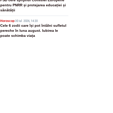
4
pentru PNRR și protejarea educației și
sănătății
5
Horoscop
-
30 iul. 2026, 14:20
Cele 6 zodii care își pot întâlni sufletul
pereche în luna august. Iubirea le
poate schimba viața