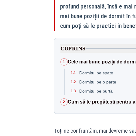
profund personală, însă e mai m
mai bune poziții de dormit în 
cum poți să le practici în benef
CUPRINS
Cele mai bune poziții de dormi
1
Dormitul pe spate
1.1
Dormitul pe o parte
1.2
Dormitul pe burtă
1.3
Cum să te pregătești pentru a 
2
Toți ne confruntăm, mai devreme sau 