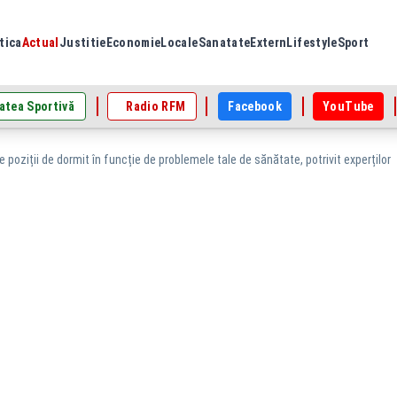
tica
Actual
Justitie
Economie
Locale
Sanatate
Extern
Lifestyle
Sport
atea Sportivă
Radio RFM
Facebook
YouTube
 poziții de dormit în funcție de problemele tale de sănătate, potrivit experților