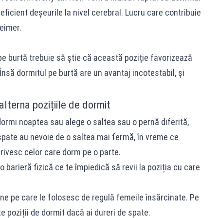
ficient deșeurile la nivel cerebral. Lucru care contribuie
heimer.
 burtă trebuie să știe că această poziție favorizează
. Însă dormitul pe burtă are un avantaj incotestabil, și
lterna pozițiile de dormit
ormi noaptea sau alege o saltea sau o pernă diferită,
pate au nevoie de o saltea mai fermă, în vreme ce
trivesc celor care dorm pe o parte.
barieră fizică ce te împiedică să revii la poziția cu care
ne pe care le folosesc de regulă femeile însărcinate. Pe
e poziții de dormit dacă ai dureri de spate.