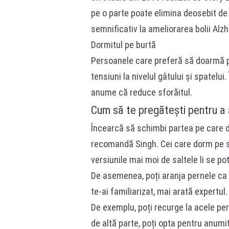
pe o parte poate elimina deosebit de e
semnificativ la ameliorarea bolii Alz
Dormitul pe burtă
Persoanele care preferă să doarmă pe
tensiuni la nivelul gâtului și spatelui
anume că reduce sforăitul.
Cum să te pregătești pentru a a
Încearcă să schimbi partea pe care d
recomandă Singh. Cei care dorm pe s
versiunile mai moi de saltele li se po
De asemenea, poți aranja pernele ca o 
te-ai familiarizat, mai arată expertul.
De exemplu, poți recurge la acele per
de altă parte, poți opta pentru anumit