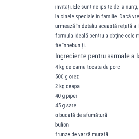
invitați. Ele sunt nelipsite de la nunți
la cinele speciale în familie. Dacă vr
urmează în detaliu această rețetă a l
formula ideală pentru a obține cele 
fie înnebuniți.
Ingrediente pentru sarmale a l
4 kg de carne tocata de porc
500 g orez
2 kg ceapa
40 g piper
45 g sare
o bucată de afumătură
bulion
frunze de varză murată