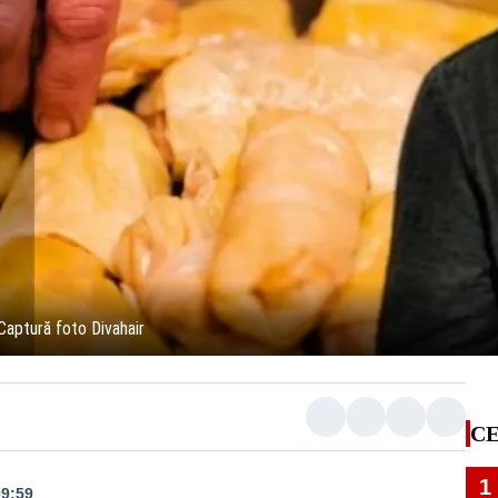
Captură foto Divahair
CE
1
09:59