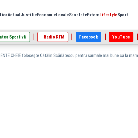
tica
Actual
Justitie
Economie
Locale
Sanatate
Extern
Lifestyle
Sport
atea Sportivă
Radio RFM
Facebook
YouTube