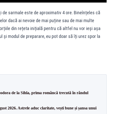
ți de sarmale este de aproximativ 4 ore. Bineînțeles că
ntelor dacă ai nevoie de mai puține sau de mai multe
rțiile din rețeta inițială pentru că altfel nu vor ieși așa
l și modul de preparare, eu pot doar să îți urez spor la
odora de la Sihla, prima româncă trecută în rândul
gust 2026. Astrele aduc claritate, vești bune și șansa unui