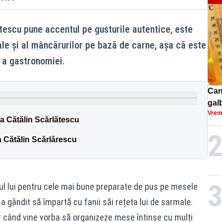
tescu pune accentul pe gusturile autentice, este
ale și al mâncărurilor pe bază de carne, așa că este
 a gastronomiei.
Can
gal
Vrem
ext
la Cătălin Scărlătescu
HĂ
 Cătălin Scărlărescu
ul lui pentru cele mai bune preparate de pus pe mesele
a gândit să împartă cu fanii săi rețeta lui de sarmale.
 când vine vorba să organizeze mese întinse cu mulți