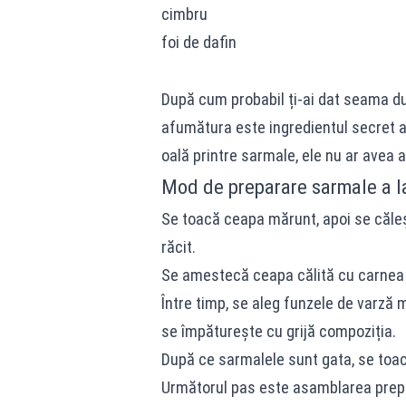
cimbru
foi de dafin
După cum probabil ți-ai dat seama dup
afumătura este ingredientul secret a
oală printre sarmale, ele nu ar avea 
Mod de preparare sarmale a la
Se toacă ceapa mărunt, apoi se căleș
răcit.
Se amestecă ceapa călită cu carnea to
Între timp, se aleg funzele de varză m
se împăturește cu grijă compoziția.
După ce sarmalele sunt gata, se toa
Următorul pas este asamblarea prepara