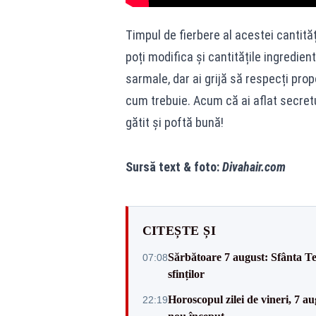
Timpul de fierbere al acestei cantită
poți modifica și cantitățile ingredie
sarmale, dar ai grijă să respecți propo
cum trebuie. Acum că ai aflat secretu
gătit și poftă bună!
Sursă text & foto:
Divahair.com
CITEȘTE ȘI
Sărbătoare 7 august: Sfânta Te
07:08
sfinților
Horoscopul zilei de vineri, 7 au
22:19