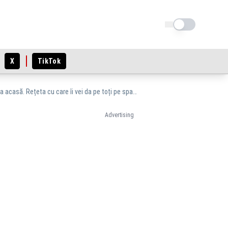
Schimba tema
X
TikTok
Ce INGREDIENTE CHEIE folosește Cătălin Scărlătescu pentru sarmale mai bune ca la mama acasă. Rețeta cu care îi vei da pe toți pe spate
Advertising