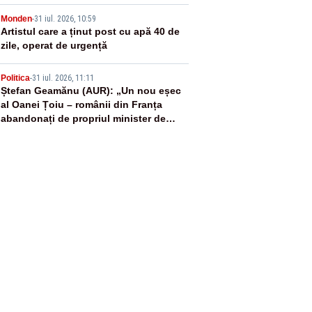
români”
4
Monden
-
31 iul. 2026, 10:59
Artistul care a ținut post cu apă 40 de
zile, operat de urgență
5
Politica
-
31 iul. 2026, 11:11
Ștefan Geamănu (AUR): „Un nou eșec
al Oanei Țoiu – românii din Franța
abandonați de propriul minister de
externe în fața incendiilor de
vegetație!”