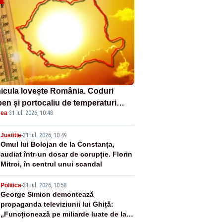
icula lovește România. Coduri
ben și portocaliu de temperaturi
ea
·
31 iul. 2026, 10:48
reme. Care sunt zonele vizate.
RȚI
2
Justitie
-
31 iul. 2026, 10:49
Omul lui Bolojan de la Constanța,
audiat într-un dosar de corupție. Florin
Mitroi, în centrul unui scandal
3
Politica
-
31 iul. 2026, 10:58
George Simion demontează
propaganda televiziunii lui Ghiță:
„Funcționează pe miliarde luate de la