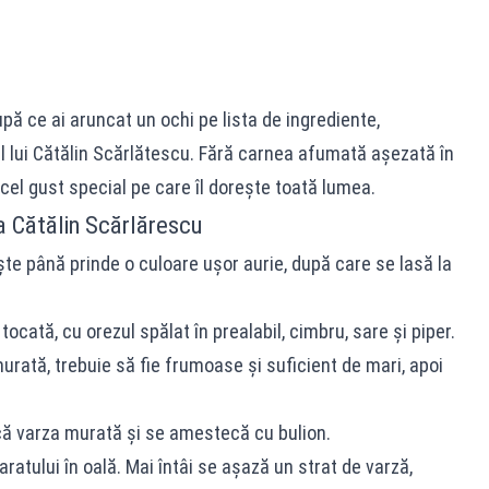
ă ce ai aruncat un ochi pe lista de ingrediente,
l lui Cătălin Scărlătescu. Fără carnea afumată așezată în
acel gust special pe care îl dorește toată lumea.
 Cătălin Scărlărescu
te până prinde o culoare ușor aurie, după care se lasă la
cată, cu orezul spălat în prealabil, cimbru, sare și piper.
urată, trebuie să fie frumoase și suficient de mari, apoi
că varza murată şi se amestecă cu bulion.
tului în oală. Mai întâi se așază un strat de varză,