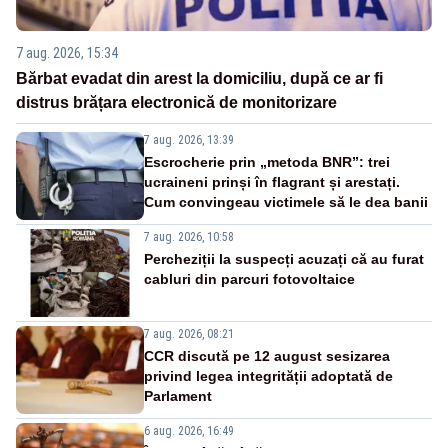
7 aug. 2026, 15:34
Bărbat evadat din arest la domiciliu, după ce ar fi
distrus brățara electronică de monitorizare
7 aug. 2026, 13:39
Escrocherie prin „metoda BNR”: trei
ucraineni prinși în flagrant și arestați.
Cum convingeau victimele să le dea banii
7 aug. 2026, 10:58
Percheziții la suspecți acuzați că au furat
cabluri din parcuri fotovoltaice
7 aug. 2026, 08:21
CCR discută pe 12 august sesizarea
privind legea integrității adoptată de
Parlament
6 aug. 2026, 16:49