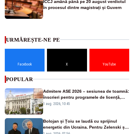
ÎCCJ amână până pe 20 august verdictul
în procesul dintre magistrați și Guvern
URMĂREȘTE-NE PE
Facebook
X
YouTube
POPULAR
Admitere ASE 2026 – sesiunea de toamnă:
înscrieri pentru programele de licență,
masterat și doctorat
1 aug. 2026, 10:45
Bolojan și Țoiu se laudă cu sprijinul
energetic din Ucraina. Pentru Zelenski și
înalții oficiali de la Kiev, subiectul nu
1 aug. 2026, 07:56