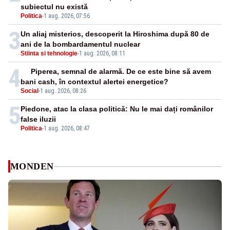
subiectul nu există
Politica
-
1 aug. 2026, 07:56
3
Un aliaj misterios, descoperit la Hiroshima după 80 de
ani de la bombardamentul nuclear
Stiinta si tehnologie
-
1 aug. 2026, 08:11
4
Piperea, semnal de alarmă. De ce este bine să avem
bani cash, în contextul alertei energetice?
Social
-
1 aug. 2026, 08:26
5
Piedone, atac la clasa politică: Nu le mai dați românilor
false iluzii
Politica
-
1 aug. 2026, 08:47
MONDEN