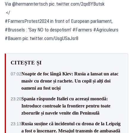
Via @hermanntertsch pic.twitter.com/2qxBYButsk
</
#FarmersProtest2024 in front of European parliament,
#Brussels : 'Say NO to despotism' #Farmers #Agriculeurs
#Bauern pic.twitter.com/UsgUSaJsr8
CITEȘTE ȘI
Noapte de foc lângă Kiev: Rusia a lansat un atac
07:02
masiv cu drone și rachete. Un copil și alți doi
oameni au fost uciși
Spania răspunde Italiei cu aceeași monedă:
23:20
Introduce controale la frontiere pentru toate
zborurile și navele venite din Peninsulă
Rusia susține că incidentul cu drona de la Leipzig
23:13
a fost o înscenare. Mesajul transmis de ambasadă