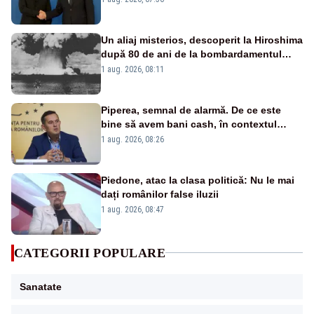
există
Un aliaj misterios, descoperit la Hiroshima
după 80 de ani de la bombardamentul
nuclear
1 aug. 2026, 08:11
Piperea, semnal de alarmă. De ce este
bine să avem bani cash, în contextul
alertei energetice?
1 aug. 2026, 08:26
Piedone, atac la clasa politică: Nu le mai
dați românilor false iluzii
1 aug. 2026, 08:47
CATEGORII POPULARE
Sanatate