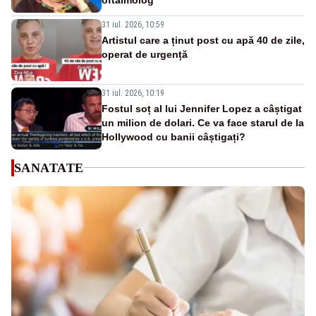
31 iul. 2026, 10:59
Artistul care a ținut post cu apă 40 de zile,
operat de urgență
31 iul. 2026, 10:19
Fostul soț al lui Jennifer Lopez a câștigat
un milion de dolari. Ce va face starul de la
Hollywood cu banii câștigați?
SANATATE