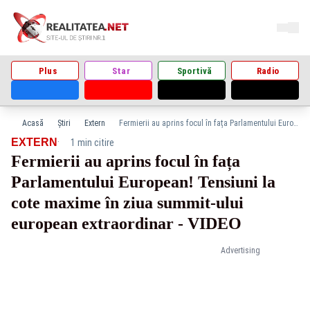
Plus
Star
Sportivă
Radio
Acasă
Știri
Extern
Fermierii au aprins focul în fața Parlamentului European! Tensiuni la cote maxime în ziua summit-ului european extraordinar - VIDEO
·
EXTERN
1 min citire
Fermierii au aprins focul în fața
Parlamentului European! Tensiuni la
cote maxime în ziua summit-ului
european extraordinar - VIDEO
Advertising