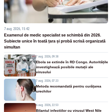
7 aug. 2026, 15:42
Examenul de medic specialist se schimbă din 2026.
Subiecte unice în toată țara și probă scrisă organizată
simultan
7 aug. 2026, 09:38
Ebola se extinde în RD Congo. Autoritățile
investighează posibile mutații ale
virusului
7 aug. 2026, 07:23
Metoda recomandată pentru curățarea
urechilor
6 aug. 2026, 22:53
Bilanțul infecțiilor cu virusul West Nile