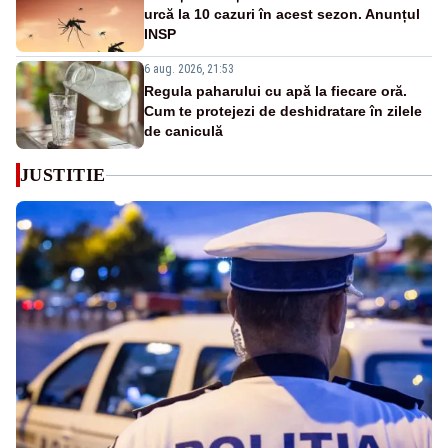
urcă la 10 cazuri în acest sezon. Anunțul
INSP
6 aug. 2026, 21:53
Regula paharului cu apă la fiecare oră.
Cum te protejezi de deshidratare în zilele
de caniculă
JUSTITIE