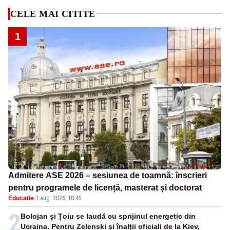
CELE MAI CITITE
1
Admitere ASE 2026 – sesiunea de toamnă: înscrieri
pentru programele de licență, masterat și doctorat
Educatie
·
1 aug. 2026, 10:45
2
Bolojan și Țoiu se laudă cu sprijinul energetic din
Ucraina. Pentru Zelenski și înalții oficiali de la Kiev,