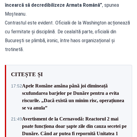
încearcă să decredibilizeze Armata Română”
, spunea
Moșteanu.
Contrastul este evident. Oficialii de la Washington acționează
cu fermitate și disciplină. De cealaltă parte, oficialii din
București se plimbă, ironic, între haos organizațional și
trotinetă.
CITEȘTE ȘI
Apele Române amâna până joi dimineață
17:52
scufundarea barjelor pe Dunăre pentru a evita
riscurile. „Dacă există un minim risc, operațiunea
se va anula”
Avertisment de la Cernavodă: Reactorul 2 mai
21:49
poate funcționa doar șapte zile din cauza secetei pe
Dunăre. Când ar putea fi repornită Unitatea 1