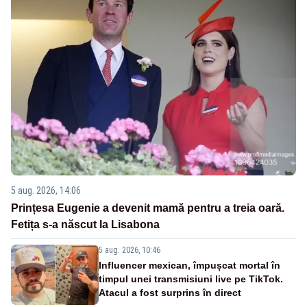
5 aug. 2026, 14:06
Prințesa Eugenie a devenit mamă pentru a treia oară.
Fetița s-a născut la Lisabona
5 aug. 2026, 10:46
Influencer mexican, împușcat mortal în
timpul unei transmisiuni live pe TikTok.
Atacul a fost surprins în direct