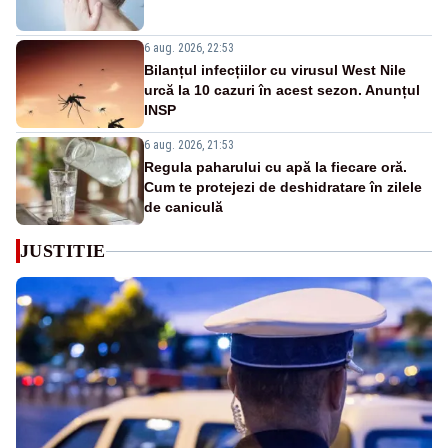
6 aug. 2026, 22:53
Bilanțul infecțiilor cu virusul West Nile
urcă la 10 cazuri în acest sezon. Anunțul
INSP
6 aug. 2026, 21:53
Regula paharului cu apă la fiecare oră.
Cum te protejezi de deshidratare în zilele
de caniculă
JUSTITIE