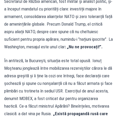
Secretarul de Război american, fost militar și analist politic, și-
a început mandatul cu priorități clare: investiții majore în
armament, consolidarea alianțelor NATO și zero toleranță față
de amenințările globale. Precum Donald Trump, el critică
aspru aliații NATO, despre care spune că nu cheltuiesc
suficient pentru propria apărare, numindu-i "națiuni ipocrite". La
Washington, mesajul este unul clar
: „Nu ne provocați!”.
În antiteză, la București, situația este total opusă. Ionuț
Moșteanu jonglează între mobilizarea rezerviștilor cărora le dă
adresa greșită și îi ține la cozi ore întregi, face declarații care
șochează și spune cu nonșalanță că nu a făcut armata și face
plimbări cu trotineta în sediul USR. Exercițiul de anul acesta,
denumit MOBEX, a fost criticat dur pentru organizarea
haotică. Ce-a făcut ministrul Apărării? Bineînțeles, motivarea
clasică: a dat vina pe Rusia.
„Există propagandă rusă care