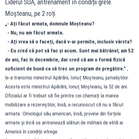
Liderul SUA, antrenament în condiții grele.
Moșteanu, pe 2 roți
„- Ați făcut armata, domnule Moșteanu?
- Nu, nu am făcut armata.
- Ați vrea să o faceți, dacă v-ar permite, inclusiv vârsta?
- Eu cred că pot să fac și acum. Sunt mai bătrânel, am 52
de ani, fac în decembrie, dar cred că am o formă fizică
suficient de bună ca să trec un program de pregătire.”
,
le-a transmis ministrul Apărării, Ionuț Moșteanu, jurnaliștilor.
Acesta este ministrul Apărării, Ionuț Moșteanu, la 52 de ani.
Oficialul ar fi trebuit să fie printre cei chemați la marea
mobilizare a rezerviștilor, însă, a recunoscut că nu a făcut
armata. Omologul său american, însă, provine din forțele
armate și încă se antrenează alături de militarii de elită ai
Americii în condiții vitrege.