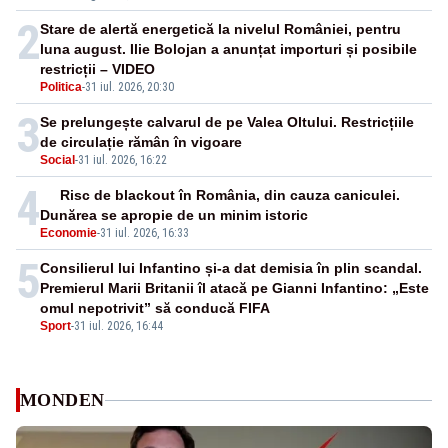
2
Stare de alertă energetică la nivelul României, pentru
luna august. Ilie Bolojan a anunțat importuri și posibile
restricții – VIDEO
Politica
-
31 iul. 2026, 20:30
3
Se prelungește calvarul de pe Valea Oltului. Restricțiile
de circulație rămân în vigoare
Social
-
31 iul. 2026, 16:22
4
Risc de blackout în România, din cauza caniculei.
Dunărea se apropie de un minim istoric
Economie
-
31 iul. 2026, 16:33
5
Consilierul lui Infantino și-a dat demisia în plin scandal.
Premierul Marii Britanii îl atacă pe Gianni Infantino: „Este
omul nepotrivit” să conducă FIFA
Sport
-
31 iul. 2026, 16:44
MONDEN