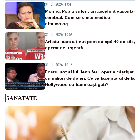
31 iul. 2026, 13:41
Monica Pop a suferit un accident vascular
cerebral. Cum se simte medicul
oftalmolog
31 iul. 2026, 10:59
Artistul care a ținut post cu apă 40 de zile,
operat de urgență
31 iul. 2026, 10:19
Fostul soț al lui Jennifer Lopez a câștigat
un milion de dolari. Ce va face starul de la
Hollywood cu banii câștigați?
SANATATE