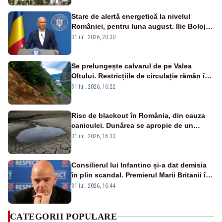
Stare de alertă energetică la nivelul
României, pentru luna august. Ilie Bolojan
a anunțat importuri și posibile restricții –
31 iul. 2026, 20:30
VIDEO
Se prelungește calvarul de pe Valea
Oltului. Restricțiile de circulație rămân în
vigoare
31 iul. 2026, 16:22
Risc de blackout în România, din cauza
caniculei. Dunărea se apropie de un
minim istoric
31 iul. 2026, 16:33
Consilierul lui Infantino și-a dat demisia
în plin scandal. Premierul Marii Britanii îl
atacă pe Gianni Infantino: „Este omul
31 iul. 2026, 16:44
nepotrivit” să conducă FIFA
CATEGORII POPULARE