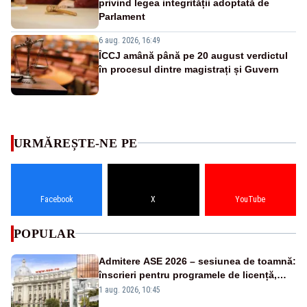
privind legea integrității adoptată de
Parlament
6 aug. 2026, 16:49
ÎCCJ amână până pe 20 august verdictul
în procesul dintre magistrați și Guvern
URMĂREȘTE-NE PE
Facebook
X
YouTube
POPULAR
Admitere ASE 2026 – sesiunea de toamnă:
înscrieri pentru programele de licență,
masterat și doctorat
1 aug. 2026, 10:45