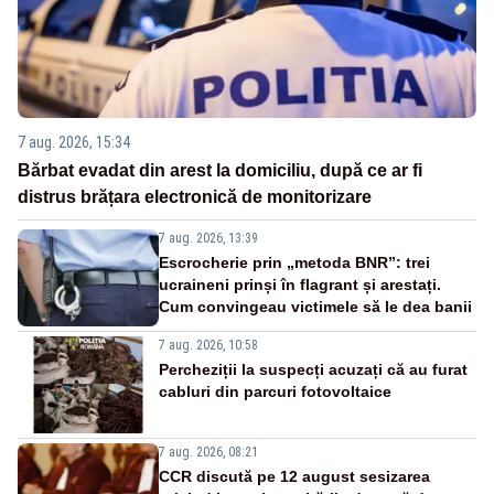
7 aug. 2026, 15:34
Bărbat evadat din arest la domiciliu, după ce ar fi
distrus brățara electronică de monitorizare
7 aug. 2026, 13:39
Escrocherie prin „metoda BNR”: trei
ucraineni prinși în flagrant și arestați.
Cum convingeau victimele să le dea banii
7 aug. 2026, 10:58
Percheziții la suspecți acuzați că au furat
cabluri din parcuri fotovoltaice
7 aug. 2026, 08:21
CCR discută pe 12 august sesizarea