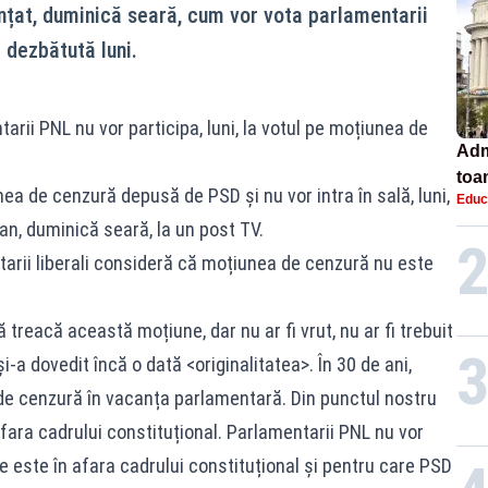
nțat, duminică seară, cum vor vota parlamentarii
 dezbătută luni.
rii PNL nu vor participa, luni, la votul pe moțiunea de
Adm
toa
ea de cenzură depusă de PSD și nu vor intra în sală, luni,
Educ
lice
an, duminică seară, la un post TV.
rii liberali consideră că moțiunea de cenzură nu este
 treacă această moțiune, dar nu ar fi vrut, nu ar fi trebuit
-a dovedit încă o dată <originalitatea>. În 30 de ani,
de cenzură în vacanța parlamentară. Din punctul nostru
fara cadrului constituțional. Parlamentarii PNL nu vor
 este în afara cadrului constituțional și pentru care PSD