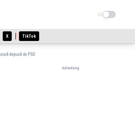
Schimba tema
X
TikTok
cenzură depusă de PSD
Advertising