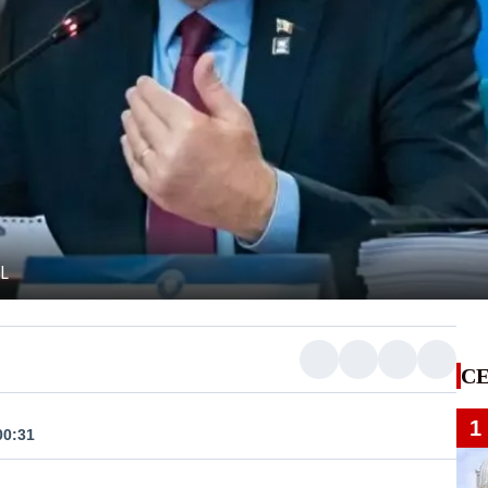
NL
CE
1
00:31