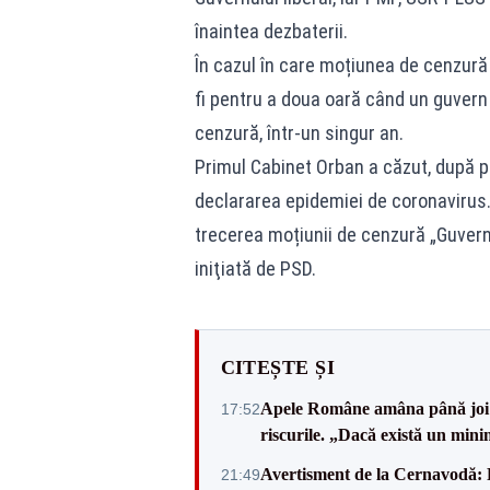
înaintea dezbaterii.
În cazul în care moțiunea de cenzură 
fi pentru a doua oară când un guver
cenzură, într-un singur an.
Primul Cabinet Orban a căzut, după pa
declararea epidemiei de coronavirus. 
trecerea moțiunii de cenzură „Guvern
iniţiată de PSD.
CITEȘTE ȘI
Apele Române amâna până joi d
17:52
riscurile. „Dacă există un mini
Avertisment de la Cernavodă: R
21:49