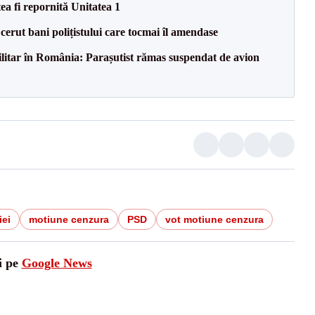
ea fi repornită Unitatea 1
 cerut bani polițistului care tocmai îl amendase
militar în România: Parașutist rămas suspendat de avion
iei
motiune cenzura
PSD
vot motiune cenzura
i pe
Google News