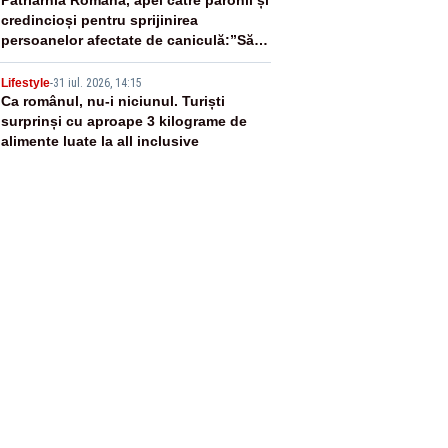
4
credincioși pentru sprijinirea
persoanelor afectate de caniculă:”Să
distribuie apă celor aflați în nevoie”
5
Lifestyle
-
31 iul. 2026, 14:15
Ca românul, nu-i niciunul. Turiști
surprinși cu aproape 3 kilograme de
alimente luate la all inclusive