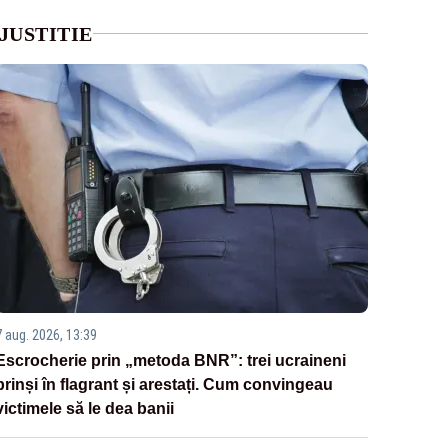
JUSTITIE
7 aug. 2026, 13:39
Escrocherie prin „metoda BNR”: trei ucraineni
prinși în flagrant și arestați. Cum convingeau
victimele să le dea banii