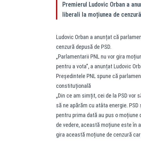
Premierul Ludovic Orban a anu
liberali la moțiunea de cenzură
Ludovic Orban a anunțat că parlamenta
cenzură depusă de PSD.
„Parlamentarii PNL nu vor gira moțiun
pentru a vota”, a anunțat Ludovic Orb
Președintele PNL spune că parlamenta
constituțională
„Din ce am simțit, cei de la PSD vor să
să ne apărăm cu atâta energie. PSD și
pentru prima dată au pus o moțiune 
de vedere, această moțiune este în a
gira această moțiune de cenzură care