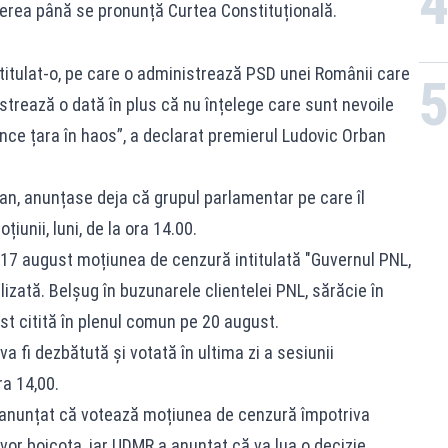
erea până se pronunță Curtea Constituțională.
titulat-o, pe care o administrează PSD unei Românii care
trează o dată în plus că nu înțelege care sunt nevoile
nce țara în haos”, a declarat premierul Ludovic Orban
oman, anunțase deja că grupul parlamentar pe care îl
țiunii, luni, de la ora 14.00.
17 august moțiunea de cenzură intitulată "Guvernul PNL,
zată. Belșug în buzunarele clientelei PNL, sărăcie în
st citită în plenul comun pe 20 august.
 fi dezbătută şi votată în ultima zi a sesiunii
ra 14,00.
 anunțat că votează moțiunea de cenzură împotriva
 vor boicota, iar UDMR a anunțat că va lua o decizie