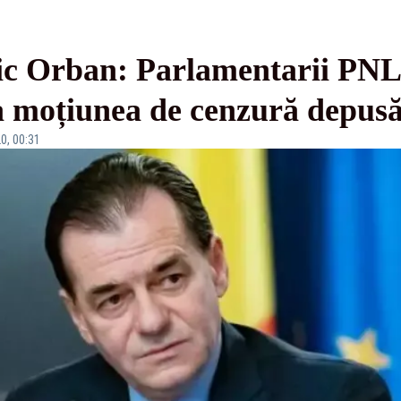
c Orban: Parlamentarii PNL 
ta moțiunea de cenzură depus
0, 00:31