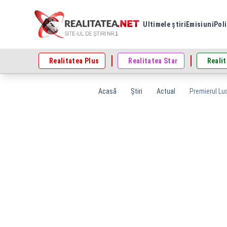
Ultimele știri
Emisiuni
Poli
Realitatea Plus
Realitatea Star
Realit
Acasă
Știri
Actual
Premierul Lu