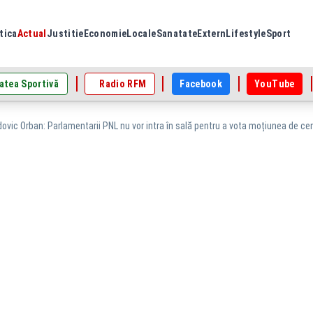
tica
Actual
Justitie
Economie
Locale
Sanatate
Extern
Lifestyle
Sport
atea Sportivă
Radio RFM
Facebook
YouTube
dovic Orban: Parlamentarii PNL nu vor intra în sală pentru a vota moțiunea de 