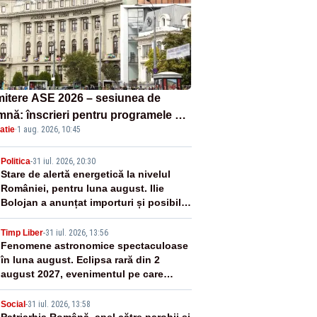
itere ASE 2026 – sesiunea de
mnă: înscrieri pentru programele de
atie
·
1 aug. 2026, 10:45
nță, masterat și doctorat
2
Politica
-
31 iul. 2026, 20:30
Stare de alertă energetică la nivelul
României, pentru luna august. Ilie
Bolojan a anunțat importuri și posibile
restricții – VIDEO
3
Timp Liber
-
31 iul. 2026, 13:56
Fenomene astronomice spectaculoase
în luna august. Eclipsa rară din 2
august 2027, evenimentul pe care
generația noastră nu îl va mai vedea
Social
-
31 iul. 2026, 13:58
Patriarhia Română, apel către parohii și