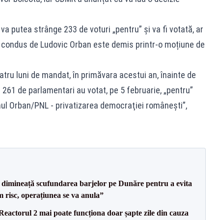
va putea strânge 233 de voturi „pentru” și va fi votată, ar
n condus de Ludovic Orban este demis printr-o moțiune de
tru luni de mandat, în primăvara acestui an, înainte de
261 de parlamentari au votat, pe 5 februarie, „pentru”
ul Orban/PNL - privatizarea democraţiei româneşti”,
imineață scufundarea barjelor pe Dunăre pentru a evita
m risc, operațiunea se va anula”
eactorul 2 mai poate funcționa doar șapte zile din cauza