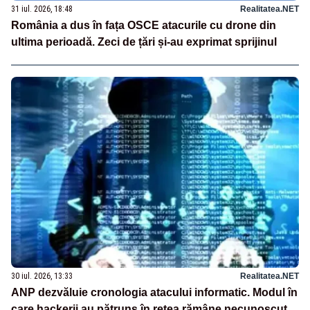
31 iul. 2026, 18:48
Realitatea.NET
România a dus în fața OSCE atacurile cu drone din
ultima perioadă. Zeci de țări și-au exprimat sprijinul
30 iul. 2026, 13:33
Realitatea.NET
ANP dezvăluie cronologia atacului informatic. Modul în
care hackerii au pătruns în rețea rămâne necunoscut