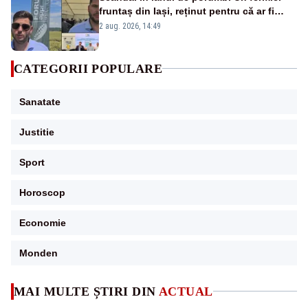
fruntaș din Iași, reținut pentru că ar fi
bătut un bărbat prins la furat
2 aug. 2026, 14:49
CATEGORII POPULARE
Sanatate
Justitie
Sport
Horoscop
Economie
Monden
MAI MULTE ȘTIRI DIN
ACTUAL