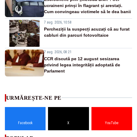
ucraineni prinși în flagrant și arestați.
Cum convingeau victimele să le dea banii
7 aug. 2026, 10:58
Percheziții la suspecți acuzați că au furat
cabluri din parcuri fotovoltaice
7 aug. 2026, 08:21
CCR discută pe 12 august sesizarea
privind legea integrității adoptată de
Parlament
URMĂREȘTE-NE PE
Facebook
X
YouTube