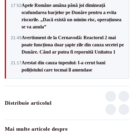
Apele Române amâna până joi dimineață
17:52
scufundarea barjelor pe Dunăre pentru a evita
riscurile. „Dacă există un minim risc, operațiunea
se va anula”
Avertisment de la Cernavodă: Reactorul 2 mai
21:49
poate funcționa doar șapte zile din cauza secetei pe
Dunăre. Când ar putea fi repornită Unitatea 1
Arestat din cauza tupeului: I-a cerut bani
21:17
polițistului care tocmai îl amendase
Distribuie articolul
Mai multe articole despre