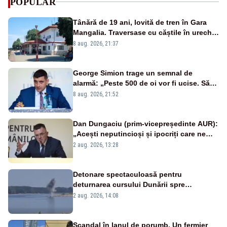
POPULAR
Tânără de 19 ani, lovită de tren în Gara
Mangalia. Traversase cu căștile în urechi
liniile printr-un loc nepermis
8 aug. 2026, 21:37
George Simion trage un semnal de
alarmă: „Peste 500 de oi vor fi ucise. Să
vedem dacă ciobanii vor fi despăgubiți”
8 aug. 2026, 21:52
Dan Dungaciu (prim-vicepreședinte AUR):
„Acești neputincioși și ipocriți care ne
conduc”
2 aug. 2026, 13:28
Detonare spectaculoasă pentru
deturnarea cursului Dunării spre
Cernavodă. Imagini MApN – VIDEO
2 aug. 2026, 14:08
Scandal în lanul de porumb. Un fermier