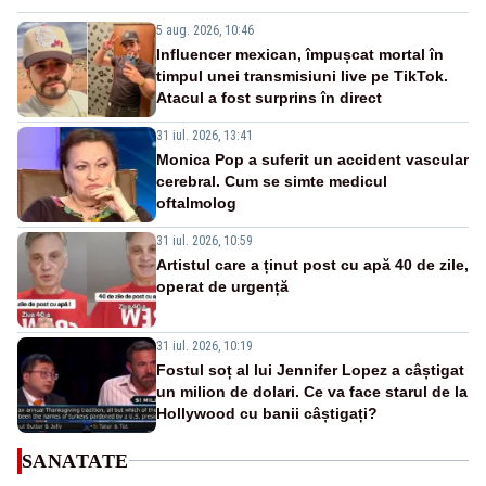
5 aug. 2026, 10:46
Influencer mexican, împușcat mortal în
timpul unei transmisiuni live pe TikTok.
Atacul a fost surprins în direct
31 iul. 2026, 13:41
Monica Pop a suferit un accident vascular
cerebral. Cum se simte medicul
oftalmolog
31 iul. 2026, 10:59
Artistul care a ținut post cu apă 40 de zile,
operat de urgență
31 iul. 2026, 10:19
Fostul soț al lui Jennifer Lopez a câștigat
un milion de dolari. Ce va face starul de la
Hollywood cu banii câștigați?
SANATATE