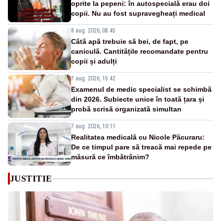
oprite la pepeni: în autospecială erau doi
copii. Nu au fost supravegheați medical
8 aug. 2026, 08:45
Câtă apă trebuie să bei, de fapt, pe
caniculă. Cantitățile recomandate pentru
copii și adulți
7 aug. 2026, 15:42
Examenul de medic specialist se schimbă
din 2026. Subiecte unice în toată țara și
probă scrisă organizată simultan
7 aug. 2026, 10:11
Realitatea medicală cu Nicole Păcuraru:
De ce timpul pare să treacă mai repede pe
măsură ce îmbătrânim?
JUSTITIE