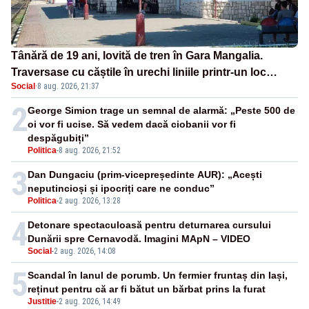
Tânără de 19 ani, lovită de tren în Gara Mangalia.
Traversase cu căștile în urechi liniile printr-un loc
Social
·
8 aug. 2026, 21:37
nepermis
2
George Simion trage un semnal de alarmă: „Peste 500 de
oi vor fi ucise. Să vedem dacă ciobanii vor fi
despăgubiți”
Politica
-
8 aug. 2026, 21:52
3
Dan Dungaciu (prim-vicepreședinte AUR): „Acești
neputincioși și ipocriți care ne conduc”
Politica
-
2 aug. 2026, 13:28
4
Detonare spectaculoasă pentru deturnarea cursului
Dunării spre Cernavodă. Imagini MApN – VIDEO
Social
-
2 aug. 2026, 14:08
5
Scandal în lanul de porumb. Un fermier fruntaș din Iași,
reținut pentru că ar fi bătut un bărbat prins la furat
Justitie
-
2 aug. 2026, 14:49