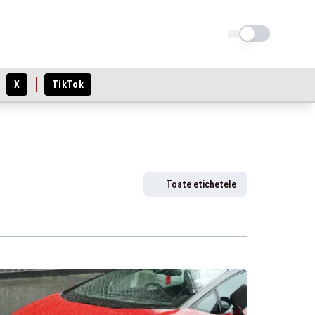
Schimba tema
X
TikTok
Toate etichetele