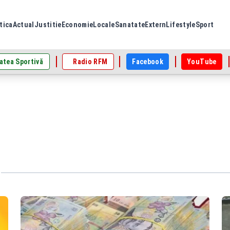
tica
Actual
Justitie
Economie
Locale
Sanatate
Extern
Lifestyle
Sport
atea Sportivă
Radio RFM
Facebook
YouTube
"