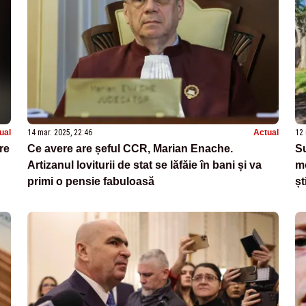
ual
14 mar. 2025, 22:46
Actual
12 
re
Ce avere are șeful CCR, Marian Enache.
Su
Artizanul loviturii de stat se lăfăie în bani și va
mo
primi o pensie fabuloasă
șt