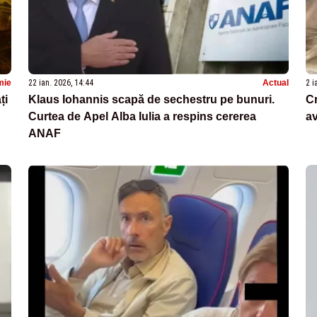
mie
22 ian. 2026, 14:44
Actual
2 i
ți
Klaus Iohannis scapă de sechestru pe bunuri.
Cr
Curtea de Apel Alba Iulia a respins cererea
av
ANAF