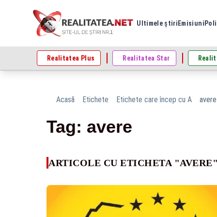
Ultimele știri
Emisiuni
Poli
Realitatea Plus
Realitatea Star
Realit
Acasă
Etichete
Etichete care încep cu A
avere
Tag: avere
ARTICOLE CU ETICHETA "AVERE