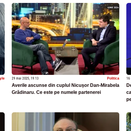
yle
29 mai 2025, 19:13
Politica
16 
Averile ascunse din cuplul Nicușor Dan-Mirabela
De
Grădinaru. Ce este pe numele partenerei
ca
pe