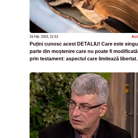
26 feb. 2025, 22:52
Act
Puțini cunosc acest DETALIU! Care este singu
parte din moștenire care nu poate fi modificată
prin testament: aspectul care limitează libertat
defunctului de a împărți averea