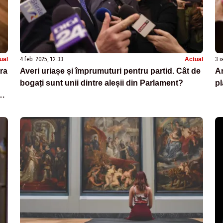
ual
4 feb. 2025, 12:33
Actual
3 i
ra
Averi uriașe și împrumuturi pentru partid. Cât de
An
bogați sunt unii dintre aleșii din Parlament?
pl
ea