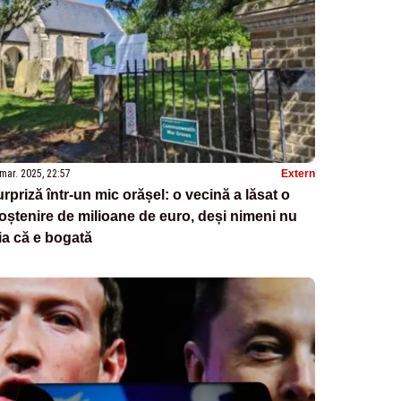
mar. 2025, 22:57
Extern
rpriză într-un mic orășel: o vecină a lăsat o
ștenire de milioane de euro, deși nimeni nu
ia că e bogată