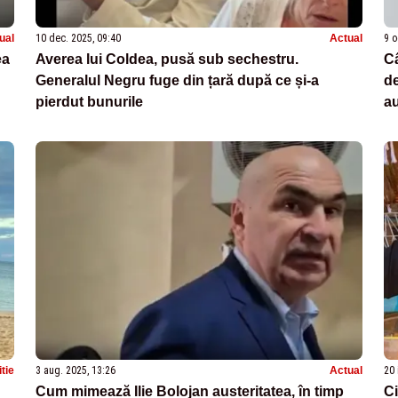
ual
10 dec. 2025, 09:40
Actual
9 o
ea
Averea lui Coldea, pusă sub sechestru.
Câ
Generalul Negru fuge din țară după ce și-a
de
pierdut bunurile
a
itie
3 aug. 2025, 13:26
Actual
20 
Cum mimează Ilie Bolojan austeritatea, în timp
Ci