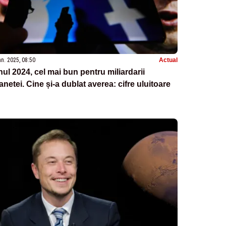
an. 2025, 08:50
Actual
ul 2024, cel mai bun pentru miliardarii
anetei. Cine și-a dublat averea: cifre uluitoare