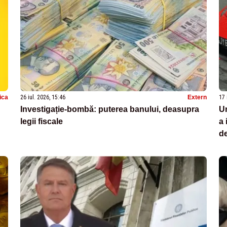
tica
26 iul. 2026, 15:46
Extern
17 
Investigație-bombă: puterea banului, deasupra
Un
legii fiscale
a 
de