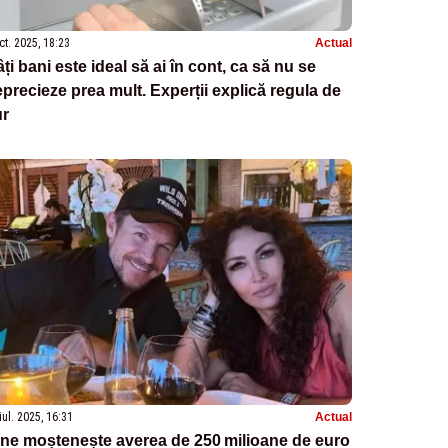
ct. 2025, 18:23
Actual
ți bani este ideal să ai în cont, ca să nu se
precieze prea mult. Experții explică regula de
ur
iul. 2025, 16:31
Actual
ne moștenește averea de 250 milioane de euro