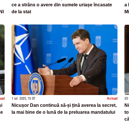
ce a strâns o avere din sumele uriașe încasate
a 
NI
de la stat
Mi
le
ual
1 iul. 2025, 15:07
Actual
20 
și
Nicușor Dan continuă să-și țină averea la secret,
Ni
ne
la mai bine de o lună de la preluarea mandatului
to
că
c