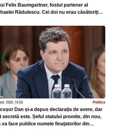
lui Felix Baumgartner, fostul partener al
haelei Rădulescu. Cei doi nu erau căsătoriți
gal
iun. 2025, 16:56
Politica
cușor Dan și-a depus declarația de avere, dar
t secretă este. Șeful statului promite, din nou,
 va face publice numele finațatorilor din
ampanie