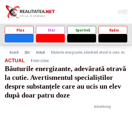
Plus
Star
Sportivă
Radio
Acasă
Știri
Actual
Băuturile energizante, adevărată otravă la cutie. Avertismentul specialiștilor despre substanțele care au ucis un elev după doar patru doze
·
ACTUAL
4 min citire
Băuturile energizante, adevărată otravă
la cutie. Avertismentul specialiștilor
despre substanțele care au ucis un elev
după doar patru doze
Advertising