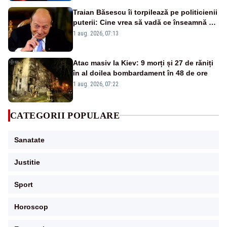
Traian Băsescu îi torpilează pe politicienii
puterii: Cine vrea să vadă ce înseamnă să
fii prost, se uită la România
1 aug. 2026, 07:13
Atac masiv la Kiev: 9 morți și 27 de răniți
în al doilea bombardament în 48 de ore
1 aug. 2026, 07:22
CATEGORII POPULARE
Sanatate
Justitie
Sport
Horoscop