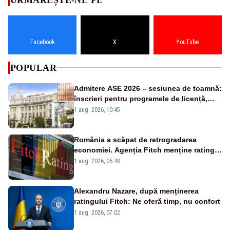
Facebook
X
YouTube
POPULAR
Admitere ASE 2026 – sesiunea de toamnă:
înscrieri pentru programele de licență,
masterat și doctorat
1 aug. 2026, 10:45
România a scăpat de retrogradarea
economiei. Agenția Fitch menține ratingul
„BBB-” cu perspectivă negativă
1 aug. 2026, 06:48
Alexandru Nazare, după menținerea
ratingului Fitch: Ne oferă timp, nu confort
1 aug. 2026, 07:02