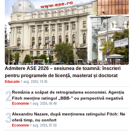
Admitere ASE 2026 – sesiunea de toamnă: înscrieri
pentru programele de licență, masterat și doctorat
Educatie
·
1 aug. 2026, 10:45
2
România a scăpat de retrogradarea economiei. Agenția
Fitch menține ratingul „BBB-” cu perspectivă negativă
Economie
-
1 aug. 2026, 06:48
3
Alexandru Nazare, după menținerea ratingului Fitch: Ne
oferă timp, nu confort
Economie
-
1 aug. 2026, 07:02