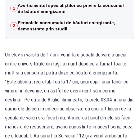
Avertismentul specialiștilor cu privire la consumul
1
de băuturi energizante
Pericolele consumului de băuturi energizante,
2
demonstrate prin studii
Un elev în vârstă de 17 ani, venit la o şcoală de vară a uneia
dintre universităţile din Iaşi, a murit după ce a fumat foarte
mult şi a consumat patru doze cu băutură energizantă.
"Este absolut regretabil ca la 17 ani, unui copil, unui tânăr cu
viitorul în devenire, un astfel de eveniment să îi curme
destinul. Pe data de 8 iulie, dimineaţă, la orele 03,04, în una din
camerele de cămin colegii au observat că unui alt licean de la
şcoala de vară i s-a făcut rău. A încercat unul din ele să facă
manevre de resuscitare, având cunoştinţe în acest sens, ceea
ce e lăudabil. Au sunat la Serviciul 112 şi a venit ambulanţa.