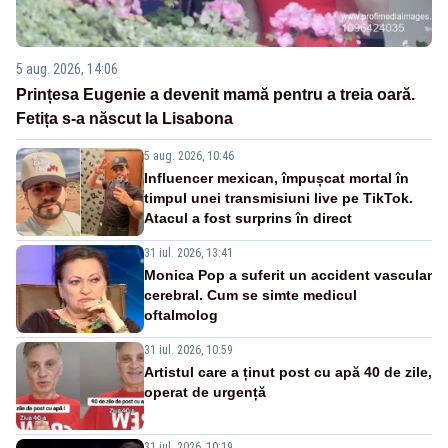
5 aug. 2026, 14:06
Prințesa Eugenie a devenit mamă pentru a treia oară.
Fetița s-a născut la Lisabona
5 aug. 2026, 10:46
Influencer mexican, împușcat mortal în
timpul unei transmisiuni live pe TikTok.
Atacul a fost surprins în direct
31 iul. 2026, 13:41
Monica Pop a suferit un accident vascular
cerebral. Cum se simte medicul
oftalmolog
31 iul. 2026, 10:59
Artistul care a ținut post cu apă 40 de zile,
operat de urgență
31 iul. 2026, 10:19