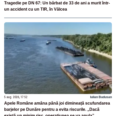
Tragedie pe DN 67: Un bărbat de 33 de ani a murit într-
un accident cu un TIR, în Vâlcea
5 aug. 2026, 17:52
Iulian Budusan
Apele Române amâna până joi dimineață scufundarea
barjelor pe Dunăre pentru a evita riscurile. „Dacă
există un minim risc, operațiunea se va anula”