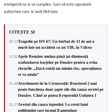
inteligentă nu le va cumpăra. Cum să eviți capcanele
publicitare care te lasă fără bani
CITEȘTE ȘI
Tragedie pe DN 67: Un bărbat de 33 de ani a
20:13
murit într-un accident cu un TIR, în Vâlcea
Apele Române amâna până joi dimineață
17:52
scufundarea barjelor pe Dunăre pentru a evita
riscurile. „Dacă există un minim risc, operațiunea
se va anula”
Avertisment de la Cernavodă: Reactorul 2 mai
21:49
poate funcționa doar șapte zile din cauza secetei pe
Dunăre. Când ar putea fi repornită Unitatea 1
Arestat din cauza tupeului: I-a cerut bani
21:17
polițistului care tocmai îl amendase