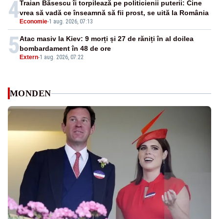
4
Traian Băsescu îi torpilează pe politicienii puterii: Cine
vrea să vadă ce înseamnă să fii prost, se uită la România
Economie
-
1 aug. 2026, 07:13
5
Atac masiv la Kiev: 9 morți și 27 de răniți în al doilea
bombardament în 48 de ore
Extern
-
1 aug. 2026, 07:22
MONDEN