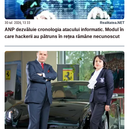
30 iul. 2026, 13:33
Realitatea.NET
ANP dezvăluie cronologia atacului informatic. Modul în
care hackerii au pătruns în rețea rămâne necunoscut