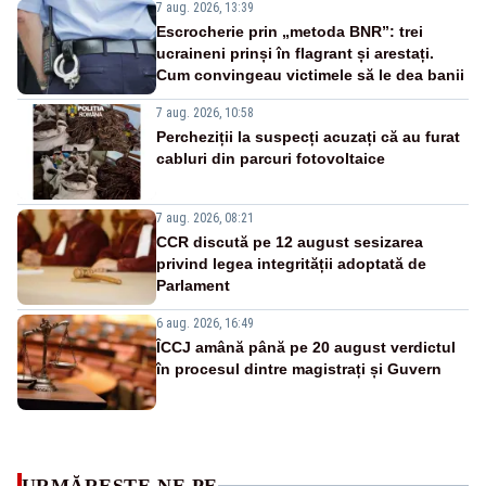
7 aug. 2026, 13:39
Escrocherie prin „metoda BNR”: trei
ucraineni prinși în flagrant și arestați.
Cum convingeau victimele să le dea banii
7 aug. 2026, 10:58
Percheziții la suspecți acuzați că au furat
cabluri din parcuri fotovoltaice
7 aug. 2026, 08:21
CCR discută pe 12 august sesizarea
privind legea integrității adoptată de
Parlament
6 aug. 2026, 16:49
ÎCCJ amână până pe 20 august verdictul
în procesul dintre magistrați și Guvern
URMĂREȘTE-NE PE