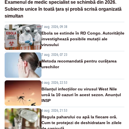
Examenul de medic specialist se schimbă din 2026.
Subiecte unice în toată țara și probă scrisă organizată
simultan
7 aug. 2026, 09:38
Ebola se extinde în RD Congo. Autoritățile
investighează posibile mutații ale
virusului
7 aug. 2026, 07:23
Metoda recomandată pentru curățarea
urechilor
6 aug. 2026, 22:53
Bilanțul infecțiilor cu virusul West Nile
urcă la 10 cazuri în acest sezon. Anunțul
INSP
6 aug. 2026, 21:53
Regula paharului cu apă la fiecare oră.
Cum te protejezi de deshidratare în zilele
de caniculă