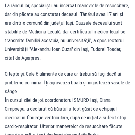
La rândul lor, specialiştii au încercat manevrele de resuscitare,
dar din păcate au constatat decesul. Tânărul avea 17 ani şi
era dintr-o comună din judeţul Iaşi. Cauzele decesului sunt
stabilite de Medicina Legală, dar certificatul medico-legal se
transmite familiei acestuia, nu universităţii", a spus rectorul
Universităţii ''Alexandru Ioan Cuza'' din Iaşi, Tudorel Toader,
citat de Agerpres.
Citește și: Cele 6 alimente de care ar trebui să fugi dacă ai
probleme cu inima. Îți agraveaza boala și îngustează vasele de
sânge
În cursul zilei de joi, coordonatorul SMURD Iaşi, Diana
Cimpoeşu, a declarat că băiatul a fost găsit de echipajul
medical în fibrilaţie ventriculară, după ce iniţial a suferit stop
cardio-respirator. Ulterior manevrelor de resuscitare făcute
timp de o oră, a fost declarat decesul tânărului.