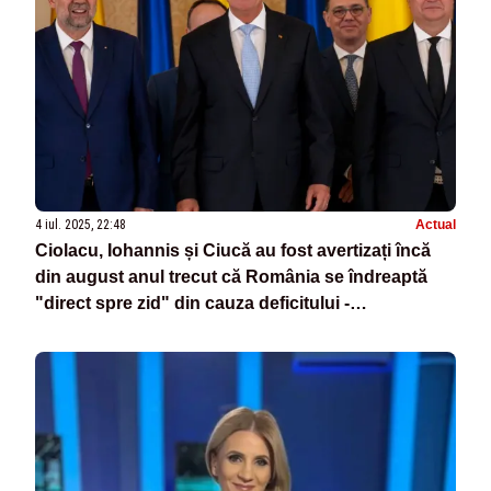
4 iul. 2025, 22:48
Actual
Ciolacu, Iohannis și Ciucă au fost avertizați încă
din august anul trecut că România se îndreaptă
"direct spre zid" din cauza deficitului -
DOCUMENTE