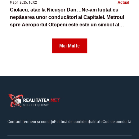
9 apr. 2025, 10:02
Actual
Ciolacu, atac la Nicușor Dan: „Ne-am luptat cu
nepăsarea unor conducători ai Capitalei. Metroul
spre Aeroportul Otopeni este este un simbol al
progresului, al ambiţiei şi al angajamentului nostru
faţă de viitor”
Mai Multe
Contact
Termeni și condiții
Politică de confidențialitate
Cod de conduită