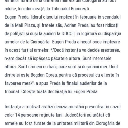
armelor furate de la unitatea militară din Ciorogârla au fost
aduse, luni dimineaţă, la Tribunalul Bucureşti.
Eugen Preda, liderul clanului implicat în februarie în scandalul
de la Mall Plaza, şi fratele său, Adrian Preda, au fost ridicaţi
de poliţişti şi duşi la audieri la DIICOT în legătură cu dispariţia
armelor de la Ciorogârla. Eugen Preda a negat orice implicare
în acest furt al armelor. \"Dacă instanţa va decide arestarea,
n-am decât să ispăşesc păcatele altora. Sunt interesele
altora. Sunt oameni cu bani, care sunt şi duşmanii mei. Unul
dintre ei este Bogdan Oprea, pentru că procesul cu el este în
favoarea mea\", a spus Preda la finalul audierilor de la
tribunal. Citeşte toată declaraţia lui Eugen Preda.
Instanţa a motivat astăzi decizia arestării preventive în cazul
celor 14 persoane reţinute luni. Judecătorii au arătat că
armele au fost furate de la unitatea militară din Ciorogârla de