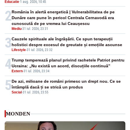
Educatie
·
1 aug. 2026, 10:45
2
România în alertă energetică | Vulnerabilitatea de pe
Dunăre care pune în pericol Centrala Cernavodă era
cunoscută de pe vremea lui Ceaușescu
Mediu
-
31 iul. 2026, 23:31
3
Cauzele spirituale ale îngrășării. Ce spun terapeuții
holistici despre excesul de greutate și emoțiile ascunse
Lifestyle
-
31 iul. 2026, 23:32
4
Trump temperează planul privind rachetele Patriot pentru
Ucraina: „Nu există un acord, discuțiile continuă”
Extern
-
31 iul. 2026, 23:34
5
De azi, milioane de români primesc un drept nou. Ce se
întâmplă dacă ți se strică un produs
Social
-
31 iul. 2026, 23:55
MONDEN