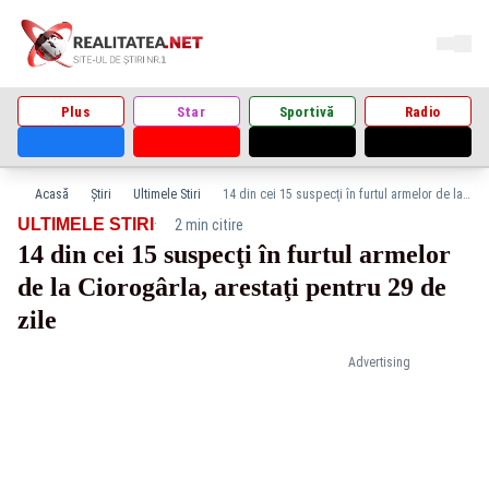
Plus
Star
Sportivă
Radio
Acasă
Știri
Ultimele Stiri
14 din cei 15 suspecţi în furtul armelor de la Ciorogârla, arestaţi pentru 29 de zile
·
ULTIMELE STIRI
2 min citire
14 din cei 15 suspecţi în furtul armelor
de la Ciorogârla, arestaţi pentru 29 de
zile
Advertising