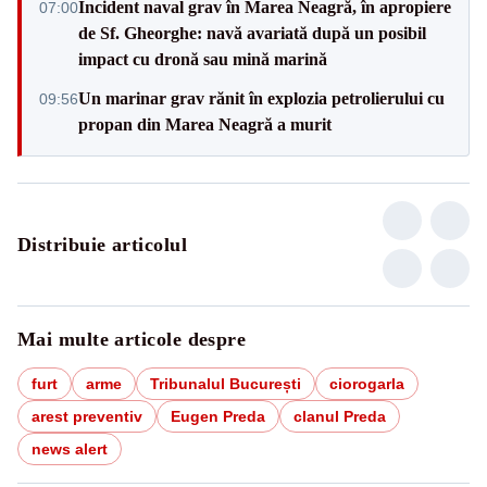
Incident naval grav în Marea Neagră, în apropiere
07:00
de Sf. Gheorghe: navă avariată după un posibil
impact cu dronă sau mină marină
Un marinar grav rănit în explozia petrolierului cu
09:56
propan din Marea Neagră a murit
Distribuie articolul
Mai multe articole despre
furt
arme
Tribunalul București
ciorogarla
arest preventiv
Eugen Preda
clanul Preda
news alert