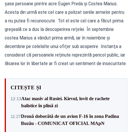
şase persoane printre acre Eugen Preda şi Costea Marius.
Acesta din urmă este cel care a polizat seriile armelor pentru
a nu putea fi recunoscute. Tot el este cel care a făcut prima
greşeală ce a dus la descoperirea reţelei. În septembrie
costea Marius a vândut prima armă, iar în noiembrie şi
decembrie pe celelalte unui ofiţer sub acoperire. Instanţa a
considerat că persoanele reţinute reprezintă pericol public, iar
lăsarea lor în libertate ar fi creat un sentiment de insecuritate.
CITEȘTE ȘI
Atac masiv al Rusiei. Kievul, lovit de rachete
12:13
balistice în plină zi
Dronă doborâtă de un avion F‑16 în zona Padina
11:27
Buzău - COMUNICAT OFICIAL MApN