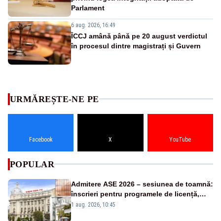
Parlament
6 aug. 2026, 16:49
ÎCCJ amână până pe 20 august verdictul
în procesul dintre magistrați și Guvern
URMĂREȘTE-NE PE
Facebook
X
YouTube
POPULAR
Admitere ASE 2026 – sesiunea de toamnă:
înscrieri pentru programele de licență,
masterat și doctorat
1 aug. 2026, 10:45