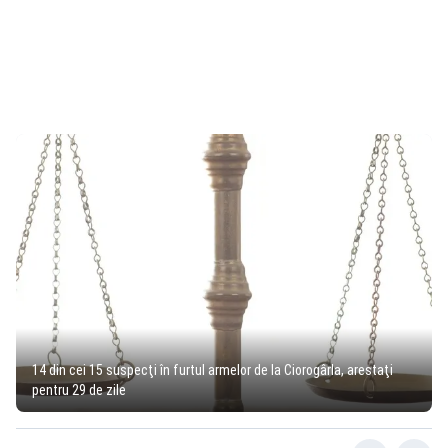
14 din cei 15 suspecţi în furtul armelor de la Ciorogârla, arestaţi
pentru 29 de zile