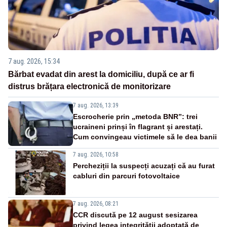
7 aug. 2026, 15:34
Bărbat evadat din arest la domiciliu, după ce ar fi
distrus brățara electronică de monitorizare
7 aug. 2026, 13:39
Escrocherie prin „metoda BNR”: trei
ucraineni prinși în flagrant și arestați.
Cum convingeau victimele să le dea banii
7 aug. 2026, 10:58
Percheziții la suspecți acuzați că au furat
cabluri din parcuri fotovoltaice
7 aug. 2026, 08:21
CCR discută pe 12 august sesizarea
privind legea integrității adoptată de