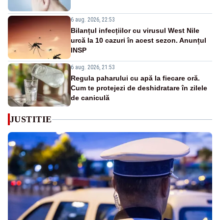
6 aug. 2026, 22:53
Bilanțul infecțiilor cu virusul West Nile
urcă la 10 cazuri în acest sezon. Anunțul
INSP
6 aug. 2026, 21:53
Regula paharului cu apă la fiecare oră.
Cum te protejezi de deshidratare în zilele
de caniculă
JUSTITIE