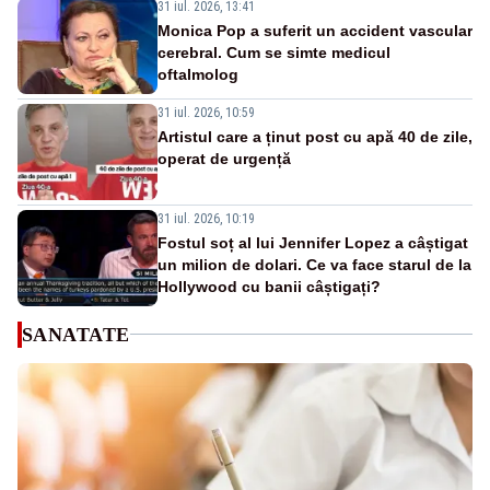
31 iul. 2026, 13:41
Monica Pop a suferit un accident vascular
cerebral. Cum se simte medicul
oftalmolog
31 iul. 2026, 10:59
Artistul care a ținut post cu apă 40 de zile,
operat de urgență
31 iul. 2026, 10:19
Fostul soț al lui Jennifer Lopez a câștigat
un milion de dolari. Ce va face starul de la
Hollywood cu banii câștigați?
SANATATE