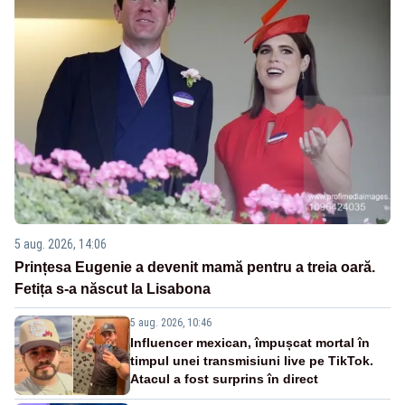
5 aug. 2026, 14:06
Prințesa Eugenie a devenit mamă pentru a treia oară.
Fetița s-a născut la Lisabona
5 aug. 2026, 10:46
Influencer mexican, împușcat mortal în
timpul unei transmisiuni live pe TikTok.
Atacul a fost surprins în direct