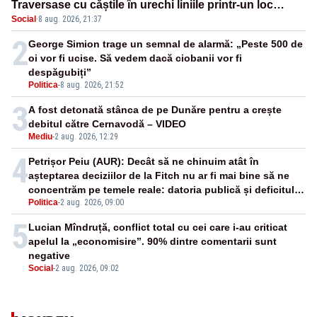
Traversase cu căștile în urechi liniile printr-un loc
Social
·
8 aug. 2026, 21:37
nepermis
2
George Simion trage un semnal de alarmă: „Peste 500 de
oi vor fi ucise. Să vedem dacă ciobanii vor fi
despăgubiți”
Politica
-
8 aug. 2026, 21:52
3
A fost detonată stânca de pe Dunăre pentru a crește
debitul către Cernavodă – VIDEO
Mediu
-
2 aug. 2026, 12:29
4
Petrișor Peiu (AUR): Decât să ne chinuim atât în
așteptarea deciziilor de la Fitch nu ar fi mai bine să ne
concentrăm pe temele reale: datoria publică și deficitul
Politica
-
2 aug. 2026, 09:00
bugetar?
5
Lucian Mîndruță, conflict total cu cei care i-au criticat
apelul la „economisire”. 90% dintre comentarii sunt
negative
Social
-
2 aug. 2026, 09:02