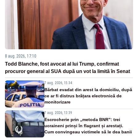
8 aug. 2026, 17:10
Todd Blanche, fost avocat al lui Trump, confirmat
procuror general al SUA după un vot la limită în Senat
7 aug. 2026, 15:34
Bărbat evadat din arest la domiciliu, după
ce ar fi distrus brățara electronică de
monitorizare
7 aug. 2026, 13:39
Escrocherie prin „metoda BNR”: trei
ucraineni prinși în flagrant și arestați.
Cum convingeau victimele să le dea banii