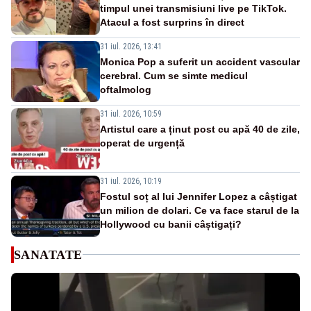
timpul unei transmisiuni live pe TikTok.
Atacul a fost surprins în direct
31 iul. 2026, 13:41
Monica Pop a suferit un accident vascular
cerebral. Cum se simte medicul
oftalmolog
31 iul. 2026, 10:59
Artistul care a ținut post cu apă 40 de zile,
operat de urgență
31 iul. 2026, 10:19
Fostul soț al lui Jennifer Lopez a câștigat
un milion de dolari. Ce va face starul de la
Hollywood cu banii câștigați?
SANATATE