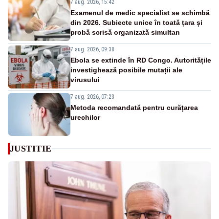
7 aug. 2026, 15:42
Examenul de medic specialist se schimbă
din 2026. Subiecte unice în toată țara și
probă scrisă organizată simultan
7 aug. 2026, 09:38
Ebola se extinde în RD Congo. Autoritățile
investighează posibile mutații ale
virusului
7 aug. 2026, 07:23
Metoda recomandată pentru curățarea
urechilor
JUSTITIE