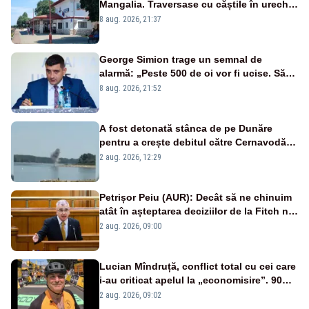
Mangalia. Traversase cu căștile în urechi
liniile printr-un loc nepermis
8 aug. 2026, 21:37
George Simion trage un semnal de
alarmă: „Peste 500 de oi vor fi ucise. Să
vedem dacă ciobanii vor fi despăgubiți”
8 aug. 2026, 21:52
A fost detonată stânca de pe Dunăre
pentru a crește debitul către Cernavodă –
VIDEO
2 aug. 2026, 12:29
Petrișor Peiu (AUR): Decât să ne chinuim
atât în așteptarea deciziilor de la Fitch nu
ar fi mai bine să ne concentrăm pe temele
2 aug. 2026, 09:00
reale: datoria publică și deficitul bugetar?
Lucian Mîndruță, conflict total cu cei care
i-au criticat apelul la „economisire”. 90%
dintre comentarii sunt negative
2 aug. 2026, 09:02