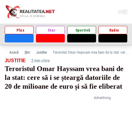
Plus
Star
Sportivă
Radio
Acasă
Știri
Justitie
Teroristul Omar Hayssam vrea bani de la stat: cere să i se șteargă datoriile de 20 de milioane de euro și să fie eliberat
·
JUSTITIE
2 min citire
Teroristul Omar Hayssam vrea bani de
la stat: cere să i se șteargă datoriile de
20 de milioane de euro și să fie eliberat
Advertising