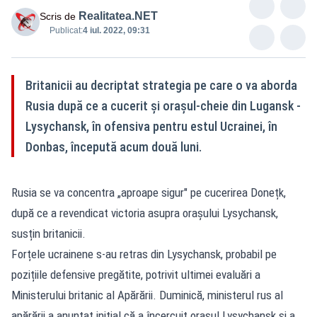
Realitatea.NET
Scris de
Publicat:
4 iul. 2022, 09:31
Britanicii au decriptat strategia pe care o va aborda
Rusia după ce a cucerit și orașul-cheie din Lugansk -
Lysychansk, în ofensiva pentru estul Ucrainei, în
Donbas, începută acum două luni.
Rusia se va concentra „aproape sigur" pe cucerirea Donețk,
după ce a revendicat victoria asupra orașului Lysychansk,
susțin britanicii.
Forțele ucrainene s-au retras din Lysychansk, probabil pe
pozițiile defensive pregătite, potrivit ultimei evaluări a
Ministerului britanic al Apărării. Duminică, ministerul rus al
apărării a anunțat inițial că a încercuit orașul Lysychansk și a