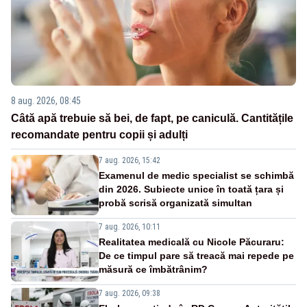
8 aug. 2026, 08:45
Câtă apă trebuie să bei, de fapt, pe caniculă. Cantitățile
recomandate pentru copii și adulți
7 aug. 2026, 15:42
Examenul de medic specialist se schimbă
din 2026. Subiecte unice în toată țara și
probă scrisă organizată simultan
7 aug. 2026, 10:11
Realitatea medicală cu Nicole Păcuraru:
De ce timpul pare să treacă mai repede pe
măsură ce îmbătrânim?
7 aug. 2026, 09:38