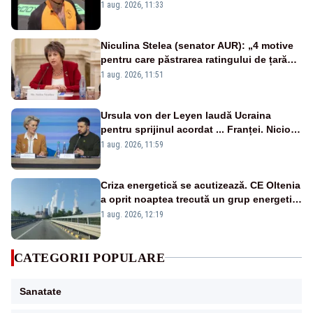
spălat seara
1 aug. 2026, 11:33
Niculina Stelea (senator AUR): „4 motive
pentru care păstrarea ratingului de țară
nu este o reușită pentru Guvernul
1 aug. 2026, 11:51
Bolojan”
Ursula von der Leyen laudă Ucraina
pentru sprijinul acordat ... Franței. Nicio
reacție privind ajutorul energetic promis
1 aug. 2026, 11:59
României
Criza energetică se acutizează. CE Oltenia
a oprit noaptea trecută un grup energetic
de la Rovinari
1 aug. 2026, 12:19
CATEGORII POPULARE
Sanatate