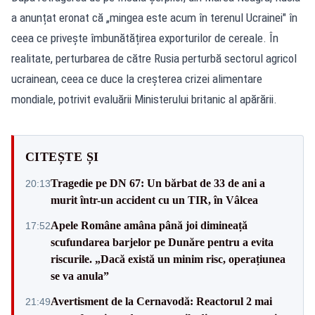
a anunțat eronat că „mingea este acum în terenul Ucrainei" în
ceea ce privește îmbunătățirea exporturilor de cereale. În
realitate, perturbarea de către Rusia perturbă sectorul agricol
ucrainean, ceea ce duce la creșterea crizei alimentare
mondiale, potrivit evaluării Ministerului britanic al apărării.
CITEȘTE ȘI
Tragedie pe DN 67: Un bărbat de 33 de ani a
20:13
murit într-un accident cu un TIR, în Vâlcea
Apele Române amâna până joi dimineață
17:52
scufundarea barjelor pe Dunăre pentru a evita
riscurile. „Dacă există un minim risc, operațiunea
se va anula”
Avertisment de la Cernavodă: Reactorul 2 mai
21:49