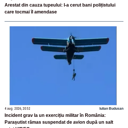
Arestat din cauza tupeului: I-a cerut bani polițistului
care tocmai îl amendase
4 aug. 2026, 20:52
Iulian Budusan
Incident grav la un exercițiu militar în România:
Parașutist rămas suspendat de avion după un salt