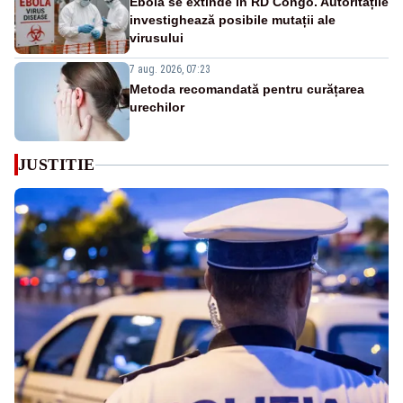
Ebola se extinde în RD Congo. Autoritățile
investighează posibile mutații ale
virusului
7 aug. 2026, 07:23
Metoda recomandată pentru curățarea
urechilor
JUSTITIE