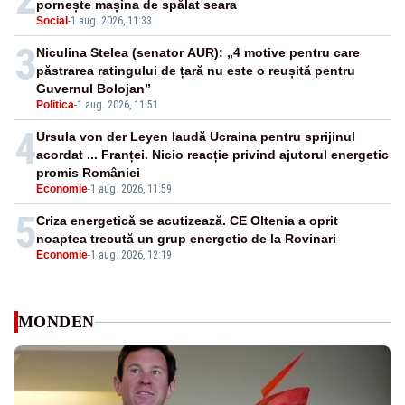
pornește mașina de spălat seara
Social
-
1 aug. 2026, 11:33
3
Niculina Stelea (senator AUR): „4 motive pentru care
păstrarea ratingului de țară nu este o reușită pentru
Guvernul Bolojan”
Politica
-
1 aug. 2026, 11:51
4
Ursula von der Leyen laudă Ucraina pentru sprijinul
acordat ... Franței. Nicio reacție privind ajutorul energetic
promis României
Economie
-
1 aug. 2026, 11:59
5
Criza energetică se acutizează. CE Oltenia a oprit
noaptea trecută un grup energetic de la Rovinari
Economie
-
1 aug. 2026, 12:19
MONDEN