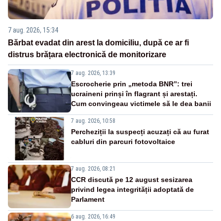
7 aug. 2026, 15:34
Bărbat evadat din arest la domiciliu, după ce ar fi
distrus brățara electronică de monitorizare
7 aug. 2026, 13:39
Escrocherie prin „metoda BNR”: trei
ucraineni prinși în flagrant și arestați.
Cum convingeau victimele să le dea banii
7 aug. 2026, 10:58
Percheziții la suspecți acuzați că au furat
cabluri din parcuri fotovoltaice
7 aug. 2026, 08:21
CCR discută pe 12 august sesizarea
privind legea integrității adoptată de
Parlament
6 aug. 2026, 16:49