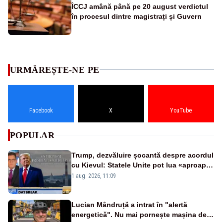
ÎCCJ amână până pe 20 august verdictul
în procesul dintre magistrați și Guvern
URMĂREȘTE-NE PE
Facebook
X
YouTube
POPULAR
Trump, dezvăluire șocantă despre acordul
cu Kievul: Statele Unite pot lua «aproape
tot ce vor» din minele Ucrainei”
1 aug. 2026, 11:09
Lucian Mândruță a intrat în "alertă
energetică". Nu mai pornește mașina de