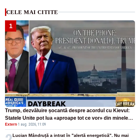
CELE MAI CITITE
1
Trump, dezvăluire șocantă despre acordul cu Kievul:
Statele Unite pot lua «aproape tot ce vor» din minele
Extern
·
1 aug. 2026, 11:09
Ucrainei”
2
Lucian Mândruță a intrat în "alertă energetică". Nu mai