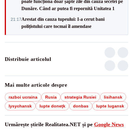
poate funcționa doar șapte zile din cauza secetei pe
Dunăre. Când ar putea fi repornită Unitatea 1
Arestat din cauza tupeului: I-a cerut bani
21:17
polițistului care tocmai îl amendase
Distribuie articolul
Mai multe articole despre
razboi ucraina
Rusia
strategia Rusiei
lisihansk
lysychansk
lupte doneţk
donbas
lupte lugansk
Urmărește știrile Realitatea.NET și pe
Google News