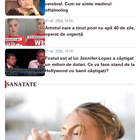
cerebral. Cum se simte medicul
oftalmolog
31 iul. 2026, 10:59
Artistul care a ținut post cu apă 40 de zile,
operat de urgență
31 iul. 2026, 10:19
Fostul soț al lui Jennifer Lopez a câștigat
un milion de dolari. Ce va face starul de la
Hollywood cu banii câștigați?
SANATATE