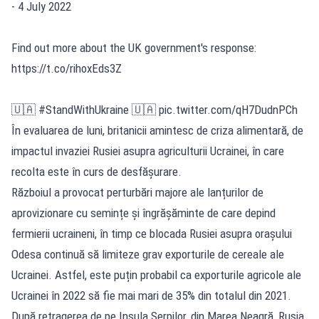
- 4 July 2022
Find out more about the UK government's response:
https://t.co/rihoxEds3Z
🇺🇦 #StandWithUkraine 🇺🇦 pic.twitter.com/qH7DudnPCh
În evaluarea de luni, britanicii amintesc de criza alimentară, de
impactul invaziei Rusiei asupra agriculturii Ucrainei, în care
recolta este în curs de desfășurare.
Războiul a provocat perturbări majore ale lanțurilor de
aprovizionare cu semințe și îngrășăminte de care depind
fermierii ucraineni, în timp ce blocada Rusiei asupra orașului
Odesa continuă să limiteze grav exporturile de cereale ale
Ucrainei. Astfel, este puțin probabil ca exporturile agricole ale
Ucrainei în 2022 să fie mai mari de 35% din totalul din 2021.
După retragerea de pe Insula Șerpilor, din Marea Neagră, Rusia