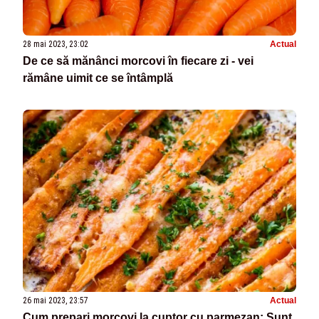
28 mai 2023, 23:02
Actual
De ce să mănânci morcovi în fiecare zi - vei
rămâne uimit ce se întâmplă
26 mai 2023, 23:57
Actual
Cum prepari morcovi la cuptor cu parmezan: Sunt