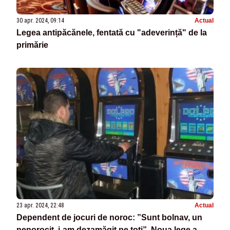
30 apr. 2024, 09:14
Actual
Legea antipăcănele, fentată cu "adeverință" de la
primărie
23 apr. 2024, 22:48
Actual
Dependent de jocuri de noroc: ”Sunt bolnav, un
nenorocit, i-am dezamăgit pe toți”. Noua lege a