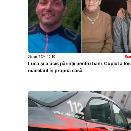
26 iun. 2024, 12:10
Ext
Luca și-a ucis părinții pentru bani. Cuplul a fos
măcelărit în propria casă