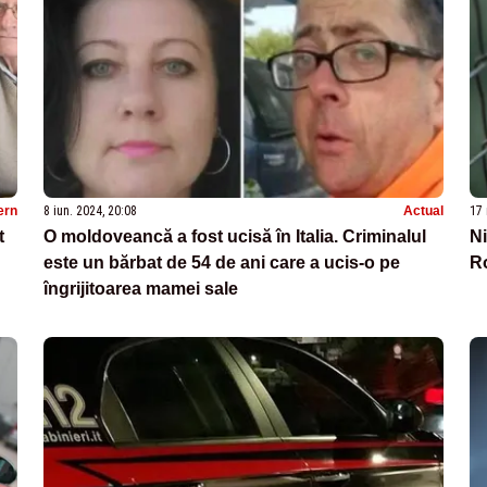
ern
8 iun. 2024, 20:08
Actual
17 
t
O moldoveancă a fost ucisă în Italia. Criminalul
Ni
este un bărbat de 54 de ani care a ucis-o pe
Ro
îngrijitoarea mamei sale