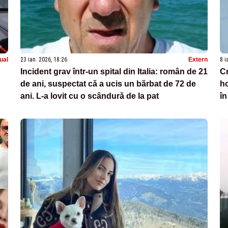
ual
23 ian. 2026, 18:26
Extern
8 i
Incident grav într-un spital din Italia: român de 21
Cr
de ani, suspectat că a ucis un bărbat de 72 de
ho
ani. L-a lovit cu o scândură de la pat
în