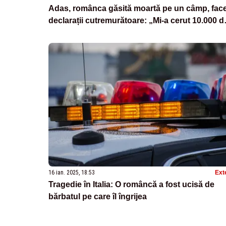
Adas, românca găsită moartă pe un câmp, fac
declarații cutremurătoare: „Mi-a cerut 10.000 d
euro”
16 ian. 2025, 18:53
Ext
Tragedie în Italia: O româncă a fost ucisă de
bărbatul pe care îl îngrijea