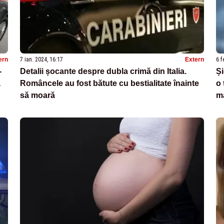
ern
7 ian. 2024, 16:17
Extern
6 f
-
Detalii șocante despre dubla crimă din Italia.
Și
a
Româncele au fost bătute cu bestialitate înainte
o 
să moară
m