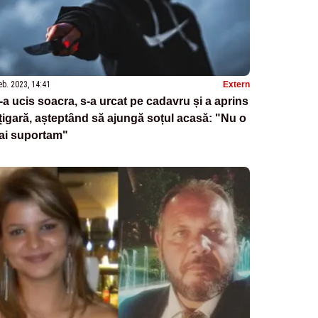
eb. 2023, 14:41
Extern
-a ucis soacra, s-a urcat pe cadavru și a aprins
țigară, așteptând să ajungă soțul acasă: "Nu o
ai suportam"