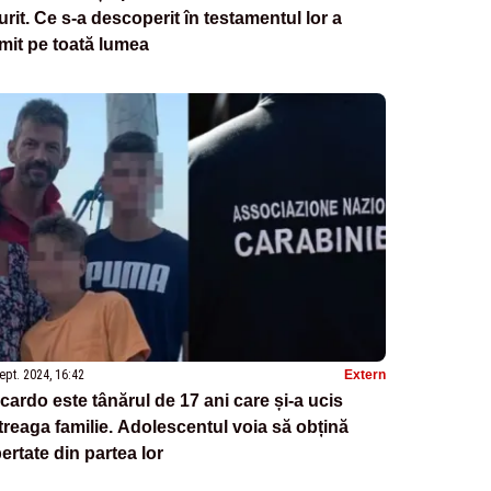
rit. Ce s-a descoperit în testamentul lor a
mit pe toată lumea
ept. 2024, 16:42
Extern
cardo este tânărul de 17 ani care și-a ucis
treaga familie. Adolescentul voia să obțină
bertate din partea lor