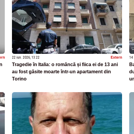
ern
22 iun. 2026, 13:22
Extern
14 
în
Tragedie în Italia: o româncă și fiica ei de 13 ani
Ba
au fost găsite moarte într-un apartament din
du
Torino
u