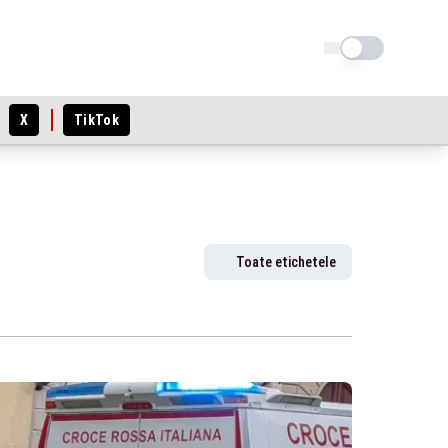
Schimba tema
X
TikTok
Toate etichetele