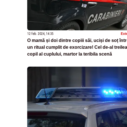
12 feb. 2024, 14:35
Ext
O mamă și doi dintre copiii săi, uciși de soț într
un ritual cumplit de exorcizare! Cel de-al treile
copil al cuplului, martor la teribila scenă