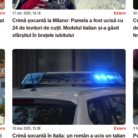
ern
17 oct. 2025, 16:18
Extern
30 
at
Crimă șocantă la Milano: Pamela a fost ucisă cu
Cr
24 de lovituri de cuțit. Modelul italian și-a găsit
de
sfârșitul în brațele iubitului
fe
ern
10 mai 2025, 15:08
Extern
3 f
i
Crimă șocantă în Italia: un român a ucis un talian
Po