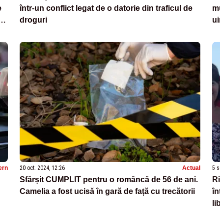
e
într-un conflict legat de o datorie din traficul de
mu
e
droguri
ui
ern
20 oct. 2024, 12:26
Actual
5 s
Sfârșit CUMPLIT pentru o româncă de 56 de ani.
Ri
Camelia a fost ucisă în gară de față cu trecătorii
în
li