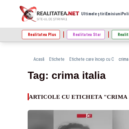
Ultimele știri
Emisiuni
Poli
Realitatea Plus
Realitatea Star
Realit
Acasă
Etichete
Etichete care încep cu C
crima 
Tag: crima italia
ARTICOLE CU ETICHETA "CRIMA 