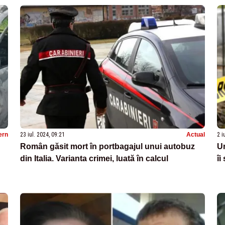
ern
23 iul. 2024, 09:21
Actual
2 i
Român găsit mort în portbagajul unui autobuz
Un
din Italia. Varianta crimei, luată în calcul
îi