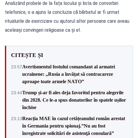
Analizând probele de la fața locului și lista de convorbiri
telefonice, s-a ajuns la concluzia că bărbatul ar fi urmat
ritualurile de exorcizare cu ajutorul altor persoane care aveau
aceleași convingeri religioase ca și el.
CITEȘTE ȘI
Avertismentul fostului comandant al armatei
23:57
ucrainene: „Rusia a învățat să contracareze
aproape toate armele NATO”
Trump și-ar fi ales deja favoritul pentru alegerile
23:44
din 2028. Ce le-a spus donatorilor în spatele ușilor
închise
Reacția MAE în cazul cetățeanului român arestat
23:13
în Germania pentru spionaj.”Nu au fost
înregistrate solicitări de asistenţă consulară”