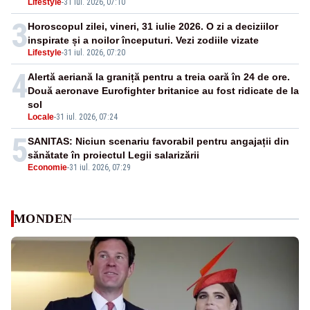
Lifestyle
-
31 iul. 2026, 07:10
3
Horoscopul zilei, vineri, 31 iulie 2026. O zi a deciziilor
inspirate și a noilor începuturi. Vezi zodiile vizate
Lifestyle
-
31 iul. 2026, 07:20
4
Alertă aeriană la graniță pentru a treia oară în 24 de ore.
Două aeronave Eurofighter britanice au fost ridicate de la
sol
Locale
-
31 iul. 2026, 07:24
5
SANITAS: Niciun scenariu favorabil pentru angajații din
sănătate în proiectul Legii salarizării
Economie
-
31 iul. 2026, 07:29
MONDEN