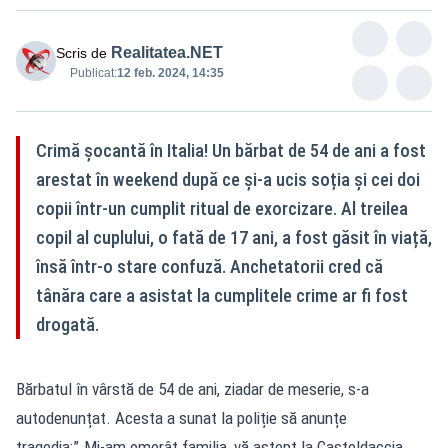
Realitatea.NET
Scris de
Publicat:
12 feb. 2024, 14:35
Crimă șocantă în Italia! Un bărbat de 54 de ani a fost
arestat în weekend după ce și-a ucis soția și cei doi
copii într-un cumplit ritual de exorcizare. Al treilea
copil al cuplului, o fată de 17 ani, a fost găsit în viață,
însă într-o stare confuză. Anchetatorii cred că
tânăra care a asistat la cumplitele crime ar fi fost
drogată.
Bărbatul în vârstă de 54 de ani, ziadar de meserie, s-a
autodenunțat. Acesta a sunat la poliție să anunțe
tragedia:”„Mi-am omorât familia, vă aștept la Casteldaccia,