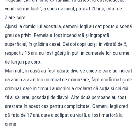
veniți să mă luați”, a spus italianul, potrivit L'Unita, citat de
Ziare.com.
Ajunși la domiciliul acestuia, oamenii legii au dat peste o scenă
greu de privit. Femeia a fost incendiată și îngropată
superficial, în grădina casei. Cei doi copii uciși, în vârstă de 5,
respectiv 15 ani, au fost găsiți în pat, în camerele lor, cu urme
de lanțuri pe corp.
Mai mult, în casă au fost găsite diverse obiecte care au indicat
că acolo a avut loc un ritual de exorcizare, fapt confirmat și de
criminal, care în timpul audierilor a declarat că soția și cei doi
fii ai săi erau posedați de diavol. Alte două persoane au fost
arestate în acest caz pentru complicitate. Oamenii legii cred
că fata de 17 ani, care a scăpat cu viață, a fost martoră la
crime.