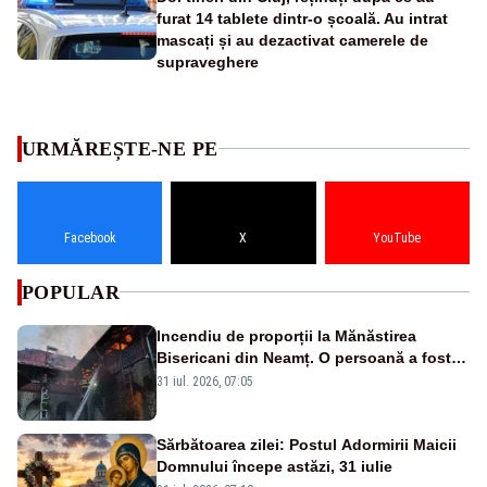
furat 14 tablete dintr-o școală. Au intrat
mascați și au dezactivat camerele de
supraveghere
URMĂREȘTE-NE PE
Facebook
X
YouTube
POPULAR
Incendiu de proporții la Mănăstirea
Bisericani din Neamț. O persoană a fost
găsită carbonizată - FOTO/ VIDEO
31 iul. 2026, 07:05
Sărbătoarea zilei: Postul Adormirii Maicii
Domnului începe astăzi, 31 iulie