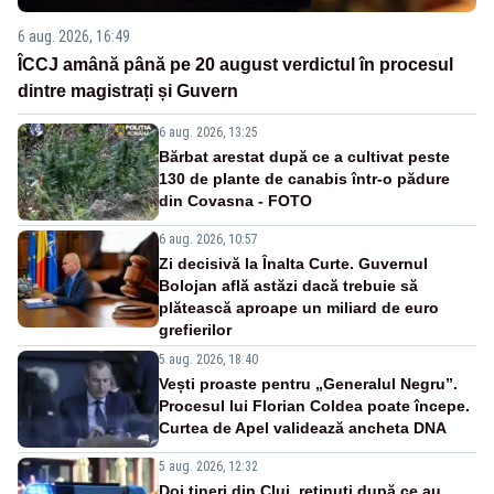
6 aug. 2026, 16:49
ÎCCJ amână până pe 20 august verdictul în procesul
dintre magistrați și Guvern
6 aug. 2026, 13:25
Bărbat arestat după ce a cultivat peste
130 de plante de canabis într-o pădure
din Covasna - FOTO
6 aug. 2026, 10:57
Zi decisivă la Înalta Curte. Guvernul
Bolojan află astăzi dacă trebuie să
plătească aproape un miliard de euro
grefierilor
5 aug. 2026, 18:40
Vești proaste pentru „Generalul Negru”.
Procesul lui Florian Coldea poate începe.
Curtea de Apel validează ancheta DNA
5 aug. 2026, 12:32
Doi tineri din Cluj, reținuți după ce au