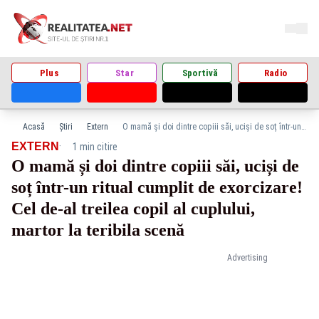
Plus
Star
Sportivă
Radio
Acasă
Știri
Extern
O mamă și doi dintre copiii săi, uciși de soț într-un ritual cumplit de exorcizare! Cel de-al treilea copil al cuplului, martor la teribila scenă
·
EXTERN
1 min citire
O mamă și doi dintre copiii săi, uciși de
soț într-un ritual cumplit de exorcizare!
Cel de-al treilea copil al cuplului,
martor la teribila scenă
Advertising