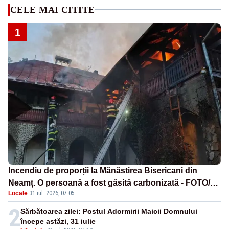
CELE MAI CITITE
1
Incendiu de proporții la Mănăstirea Bisericani din
Neamț. O persoană a fost găsită carbonizată - FOTO/
Locale
·
31 iul. 2026, 07:05
VIDEO
2
Sărbătoarea zilei: Postul Adormirii Maicii Domnului
începe astăzi, 31 iulie