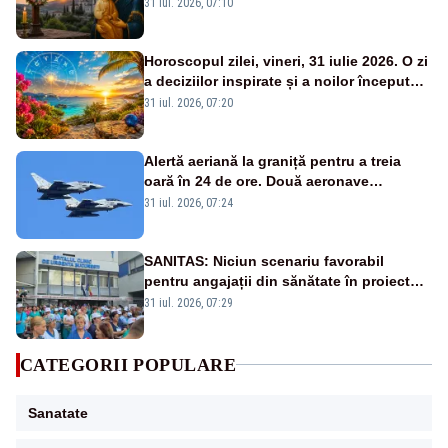
31 iul. 2026, 07:10
Horoscopul zilei, vineri, 31 iulie 2026. O zi
a deciziilor inspirate și a noilor începuturi.
Vezi zodiile vizate
31 iul. 2026, 07:20
Alertă aeriană la graniță pentru a treia
oară în 24 de ore. Două aeronave
Eurofighter britanice au fost ridicate de la
31 iul. 2026, 07:24
sol
SANITAS: Niciun scenariu favorabil
pentru angajații din sănătate în proiectul
Legii salarizării
31 iul. 2026, 07:29
CATEGORII POPULARE
Sanatate