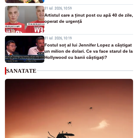
31 iul. 2026, 10:59
Artistul care a ținut post cu apă 40 de zile,
operat de urgență
31 iul. 2026, 10:19
Fostul soț al lui Jennifer Lopez a câștigat
un milion de dolari. Ce va face starul de la
Hollywood cu banii câștigați?
SANATATE