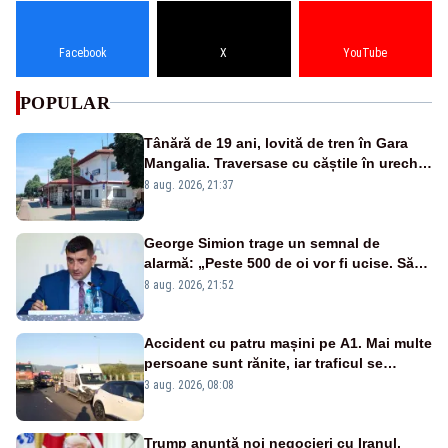
Facebook
X
YouTube
POPULAR
Tânără de 19 ani, lovită de tren în Gara
Mangalia. Traversase cu căștile în urechi
liniile printr-un loc nepermis
8 aug. 2026, 21:37
George Simion trage un semnal de
alarmă: „Peste 500 de oi vor fi ucise. Să
vedem dacă ciobanii vor fi despăgubiți”
8 aug. 2026, 21:52
Accident cu patru mașini pe A1. Mai multe
persoane sunt rănite, iar traficul se
desfășoară pe o singură bandă
3 aug. 2026, 08:08
Trump anunță noi negocieri cu Iranul,