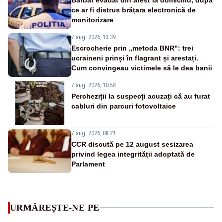
ce ar fi distrus brățara electronică de
monitorizare
7 aug. 2026, 13:39
Escrocherie prin „metoda BNR”: trei
ucraineni prinși în flagrant și arestați.
Cum convingeau victimele să le dea banii
7 aug. 2026, 10:58
Percheziții la suspecți acuzați că au furat
cabluri din parcuri fotovoltaice
7 aug. 2026, 08:21
CCR discută pe 12 august sesizarea
privind legea integrității adoptată de
Parlament
URMĂREȘTE-NE PE