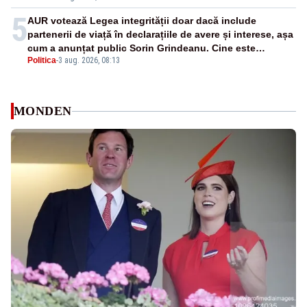
5
AUR votează Legea integrității doar dacă include
partenerii de viață în declarațiile de avere și interese, așa
cum a anunțat public Sorin Grindeanu. Cine este
Politica
-
3 aug. 2026, 08:13
incompatibil sau în conflict de interese trebuie să plece
din funcție: fără excepții!
MONDEN