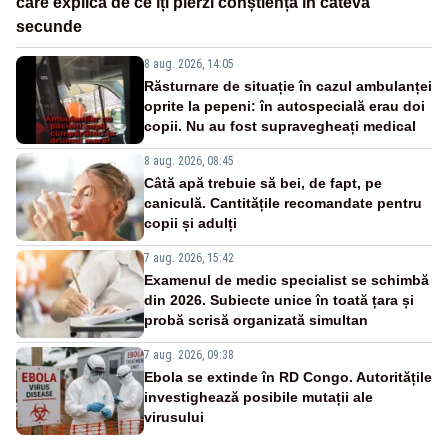
care explică de ce îți pierzi conștiența în câteva
secunde
8 aug. 2026, 14:05
Răsturnare de situație în cazul ambulanței
oprite la pepeni: în autospecială erau doi
copii. Nu au fost supravegheați medical
8 aug. 2026, 08:45
Câtă apă trebuie să bei, de fapt, pe
caniculă. Cantitățile recomandate pentru
copii și adulți
7 aug. 2026, 15:42
Examenul de medic specialist se schimbă
din 2026. Subiecte unice în toată țara și
probă scrisă organizată simultan
7 aug. 2026, 09:38
Ebola se extinde în RD Congo. Autoritățile
investighează posibile mutații ale
virusului