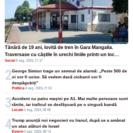
Tânără de 19 ani, lovită de tren în Gara Mangalia.
Traversase cu căștile în urechi liniile printr-un loc
Social
·
8 aug. 2026, 21:37
nepermis
2
George Simion trage un semnal de alarmă: „Peste 500 de
oi vor fi ucise. Să vedem dacă ciobanii vor fi
despăgubiți”
Politica
-
8 aug. 2026, 21:52
3
Accident cu patru mașini pe A1. Mai multe persoane sunt
rănite, iar traficul se desfășoară pe o singură bandă
Locale
-
3 aug. 2026, 08:08
4
Trump anunță noi negocieri cu Iranul, după ce a amânat
un atac alături de Israel
Extern
-
3 aug. 2026, 08:14