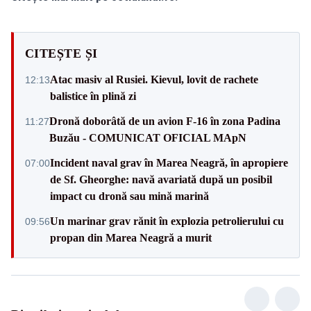
CITEȘTE ȘI
Atac masiv al Rusiei. Kievul, lovit de rachete
12:13
balistice în plină zi
Dronă doborâtă de un avion F‑16 în zona Padina
11:27
Buzău - COMUNICAT OFICIAL MApN
Incident naval grav în Marea Neagră, în apropiere
07:00
de Sf. Gheorghe: navă avariată după un posibil
impact cu dronă sau mină marină
Un marinar grav rănit în explozia petrolierului cu
09:56
propan din Marea Neagră a murit