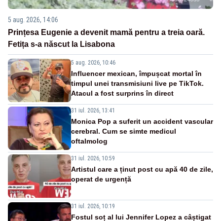
5 aug. 2026, 14:06
Prințesa Eugenie a devenit mamă pentru a treia oară.
Fetița s-a născut la Lisabona
5 aug. 2026, 10:46
Influencer mexican, împușcat mortal în
timpul unei transmisiuni live pe TikTok.
Atacul a fost surprins în direct
31 iul. 2026, 13:41
Monica Pop a suferit un accident vascular
cerebral. Cum se simte medicul
oftalmolog
31 iul. 2026, 10:59
Artistul care a ținut post cu apă 40 de zile,
operat de urgență
31 iul. 2026, 10:19
Fostul soț al lui Jennifer Lopez a câștigat