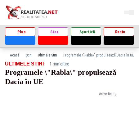
Plus
Star
Sportivă
Radio
Acasă
Știri
Ultimele Stiri
Programele \"Rabla\" propulsează Dacia în UE
·
ULTIMELE STIRI
1 min citire
Programele \"Rabla\" propulsează
Dacia în UE
Advertising