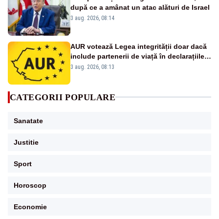
după ce a amânat un atac alături de Israel
3 aug. 2026, 08:14
AUR votează Legea integrității doar dacă
include partenerii de viață în declarațiile
de avere și interese, așa cum a anunțat
3 aug. 2026, 08:13
public Sorin Grindeanu. Cine este
incompatibil sau în conflict de interese
trebuie să plece din funcție: fără excepții!
CATEGORII POPULARE
Sanatate
Justitie
Sport
Horoscop
Economie