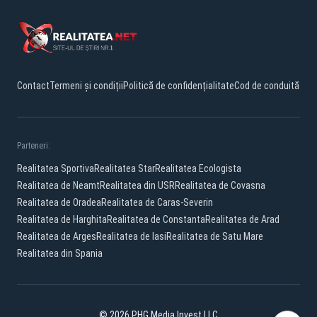
Contact
Termeni și condiții
Politică de confidențialitate
Cod de conduită
Parteneri:
Realitatea Sportiva
Realitatea Star
Realitatea Ecologista
Realitatea de Neamt
Realitatea din USR
Realitatea de Covasna
Realitatea de Oradea
Realitatea de Caras-Severin
Realitatea de Harghita
Realitatea de Constanta
Realitatea de Arad
Realitatea de Arges
Realitatea de Iasi
Realitatea de Satu Mare
Realitatea din Spania
© 2026 PHG Media Invest LLC