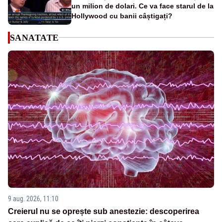
un milion de dolari. Ce va face starul de la
Hollywood cu banii câștigați?
SANATATE
9 aug. 2026, 11:10
Creierul nu se oprește sub anestezie: descoperirea