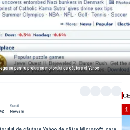
egerea pentru preluarea motorului de căutare al Yahoo
CE
Sursă
1
:42
NewsIn
torului de căutare Yahoo de către Microsoft, care