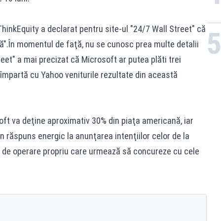
ThinkEquity a declarat pentru site-ul "24/7 Wall Street" că
".În momentul de faţă, nu se cunosc prea multe detalii
eet" a mai precizat că Microsoft ar putea plăti trei
ă împartă cu Yahoo veniturile rezultate din această
oft va deţine aproximativ 30% din piaţa americană, iar
n răspuns energic la anunţarea intenţiilor celor de la
m de operare propriu care urmează să concureze cu cele