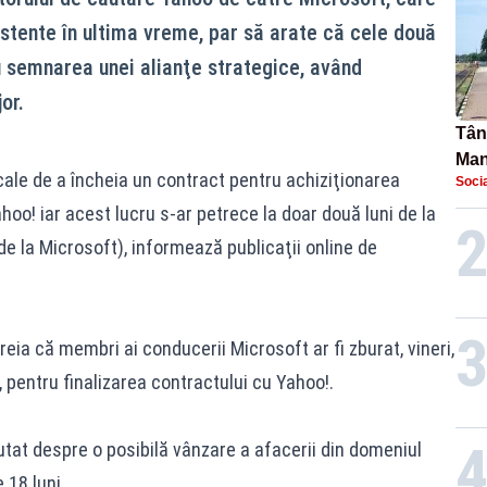
istente în ultima vreme, par să arate că cele două
 semnarea unei alianţe strategice, având
or.
Tână
Man
 cale de a încheia un contract pentru achiziţionarea
Socia
urec
oo! iar acest lucru s-ar petrece la doar două luni de la
e la Microsoft), informează publicaţii online de
eia că membri ai conducerii Microsoft ar fi zburat, vineri,
, pentru finalizarea contractului cu Yahoo!.
cutat despre o posibilă vânzare a afacerii din domeniul
 18 luni.