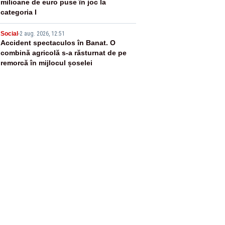
milioane de euro puse în joc la
categoria I
5
Social
-
2 aug. 2026, 12:51
Accident spectaculos în Banat. O
combină agricolă s-a răsturnat de pe
remorcă în mijlocul șoselei