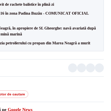
it de rachete balistice în plină zi
 F‑16 în zona Padina Buzău - COMUNICAT OFICIAL
Neagră, în apropiere de Sf. Gheorghe: navă avariată după
u mină marină
zia petrolierului cu propan din Marea Neagră a murit
tor de cautare
i pe
Google News