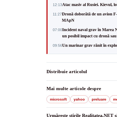
Atac masiv al Rusiei. Kievul, lov
12:13
Dronă doborâtă de un avion
11:27
MApN
Incident naval grav în Marea 
07:00
un posibil impact cu dronă sa
Un marinar grav rănit în explo
09:56
Distribuie articolul
Mai multe articole despre
microsoft
yahoo
preluare
mo
Urmărește știrile Realitatea.NET ș