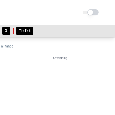
Schimba tema
X
TikTok
 al Yahoo
Advertising