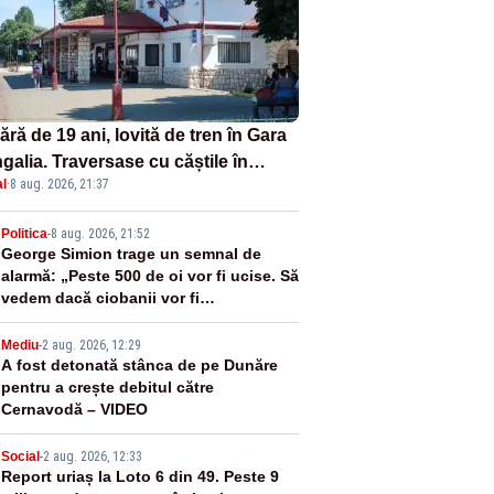
ră de 19 ani, lovită de tren în Gara
galia. Traversase cu căștile în
l
·
8 aug. 2026, 21:37
hi liniile printr-un loc nepermis
2
Politica
-
8 aug. 2026, 21:52
George Simion trage un semnal de
alarmă: „Peste 500 de oi vor fi ucise. Să
vedem dacă ciobanii vor fi
despăgubiți”
3
Mediu
-
2 aug. 2026, 12:29
A fost detonată stânca de pe Dunăre
pentru a crește debitul către
Cernavodă – VIDEO
4
Social
-
2 aug. 2026, 12:33
Report uriaș la Loto 6 din 49. Peste 9