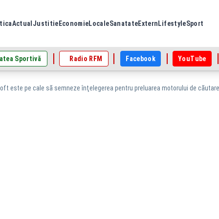
tica
Actual
Justitie
Economie
Locale
Sanatate
Extern
Lifestyle
Sport
atea Sportivă
Radio RFM
Facebook
YouTube
oft este pe cale să semneze înţelegerea pentru preluarea motorului de căutare