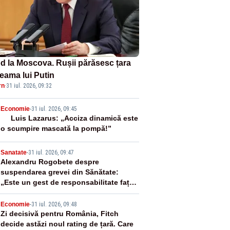
d la Moscova. Rușii părăsesc țara
teama lui Putin
rn
·
31 iul. 2026, 09:32
2
Economie
-
31 iul. 2026, 09:45
Luis Lazarus: „Acciza dinamică este
o scumpire mascată la pompă!”
3
Sanatate
-
31 iul. 2026, 09:47
Alexandru Rogobete despre
suspendarea grevei din Sănătate:
„Este un gest de responsabilitate față
de pacienți”
4
Economie
-
31 iul. 2026, 09:48
Zi decisivă pentru România, Fitch
decide astăzi noul rating de țară. Care