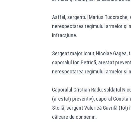
Astfel, sergentul Marius Tudorache, ar
nerespectarea regimului armelor şi m
infracţiune.
Sergent major Ionuţ Nicolae Gagea, tot
caporalul Ion Petrică, arestat preventi
nerespectarea regimului armelor şi mu
Caporalul Cristian Radu, soldatul Ni
(arestaţi preventiv), caporal Consta
Stoilă, sergent Valerică Gavrilă (toţi
călcare de consemn.