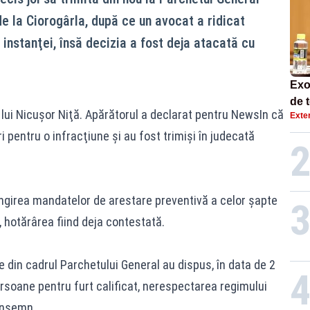
de la Ciorogârla, după ce un avocat a ridicat
 instanţei, însă decizia a fost deja atacată cu
Exo
de 
 lui Nicuşor Niţă. Apărătorul a declarat pentru NewsIn că
Exte
i pentru o infracţiune şi au fost trimişi în judecată
ngirea mandatelor de arestare preventivă a celor şapte
z, hotărârea fiind deja contestată.
e din cadrul Parchetului General au dispus, în data de 2
ersoane pentru furt calificat, nerespectarea regimului
consemn.