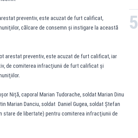
estat preventiv, este acuzat de furt calificat,
uniţiilor, călcare de consemn şi instigare la această
 arestat preventiv, este acuzat de furt calificat, iar
v, de comiterea infracţiunii de furt calificat şi
niţiilor.
cuşor Niţă, caporal Marian Tudorache, soldat Marian Dinu
ntin Marian Danciu, soldat Daniel Gugea, soldat Ştefan
 în stare de libertate) pentru comiterea infracţiunii de