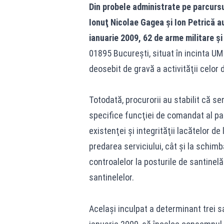
Din probele administrate pe parcursu
Ionuţ Nicolae Gagea şi Ion Petrică au
ianuarie 2009, 62 de arme militare şi
01895 Bucureşti, situat în incinta U
deosebit de gravă a activităţii celor d
Totodată, procurorii au stabilit că se
specifice funcţiei de comandat al pa
existenţei şi integrităţii lacătelor de
predarea serviciului, cât şi la schimb
controalelor la posturile de santine
santinelelor.
Acelaşi inculpat a determinant trei s