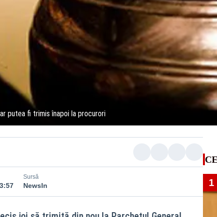
r putea fi trimis înapoi la procurori
CE
Sursă
1
23:57
NewsIn
ecis joi să trimită din nou la Parchetul General