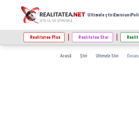
Ultimele știri
Emisiuni
Poli
Realitatea Plus
Realitatea Star
Realit
Acasă
Știri
Ultimele Stiri
Dosarul