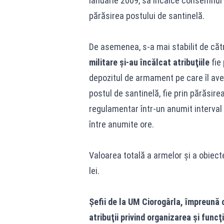
ianuarie 2009, să încalce consemnul ge
părăsirea postului de santinelă.
De asemenea, s-a mai stabilit de căt
militare şi-au încălcat atribuţiile
fie 
depozitul de armament pe care îl aveau
postul de santinelă, fie prin părăsire
regulamentar într-un anumit interval 
între anumite ore.
Valoarea totală a armelor şi a obiec
lei.
Şefii de la UM Ciorogârla, împreună c
atribuţii privind organizarea şi funcţ