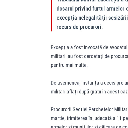
dosarul privind furtul armelor 
excepţia nelegalităţii sesizării
recurs de procurori.
Excepţia a fost invocată de avocatul
militarii au fost cercetaţi de procuror
pentru mai multe.
De asemenea, instanţa a decis prelu
militari aflaţi după gratii în acest ca
Procurorii Secţiei Parchetelor Militar
martie, trimiterea în judecată a 11 p
armelor şi muniţiilor şi călcare de 