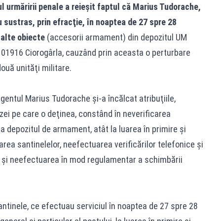
l urmăririi penale a reieşit faptul că Marius Tudorache,
 sustras, prin efracţie, în noaptea de 27 spre 28
 alte obiecte
(accesorii armament) din depozitul UM
M 01916 Ciorogârla, cauzând prin aceasta o perturbare
ouă unităţi militare.
rgentul Marius Tudorache şi-a încălcat atribuţiile,
zei pe care o deţinea, constând în neverificarea
 la depozitul de armament, atât la luarea în primire şi
area santinelelor, neefectuarea verificărilor telefonice şi
lă şi neefectuarea în mod regulamentar a schimbării
antinele, ce efectuau serviciul în noaptea de 27 spre 28