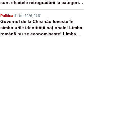
sunt efectele retrogradării la categoria
„junk”
5
Politica
-
31 iul. 2026, 09:51
Guvernul de la Chișinău lovește în
simbolurile identității naționale! Limba
română nu se economisește! Limba
română se sărbătorește!