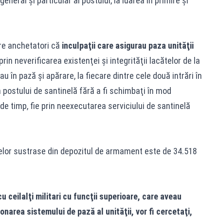
neral şi particular al postului, la luarea în primire şi
re anchetatori că
inculpaţii care asigurau paza unităţii
prin neverificarea existenţei şi integrităţii lacătelor de la
 în pază şi apărare, la fiecare dintre cele două intrări în
a postului de santinelă fără a fi schimbaţi în mod
de timp, fie prin neexecutarea serviciului de santinelă
telor sustrase din depozitul de armament este de 34.518
u ceilalţi militari cu funcţii superioare, care aveau
ionarea sistemului de pază al unităţii, vor fi cercetaţi,