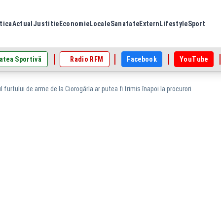
tica
Actual
Justitie
Economie
Locale
Sanatate
Extern
Lifestyle
Sport
atea Sportivă
Radio RFM
Facebook
YouTube
 furtului de arme de la Ciorogârla ar putea fi trimis înapoi la procurori