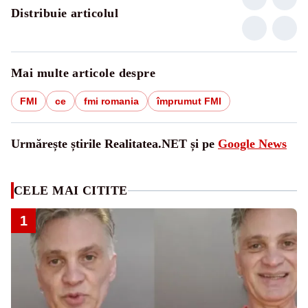
Distribuie articolul
Mai multe articole despre
FMI
ce
fmi romania
împrumut FMI
Urmărește știrile Realitatea.NET și pe
Google News
CELE MAI CITITE
1