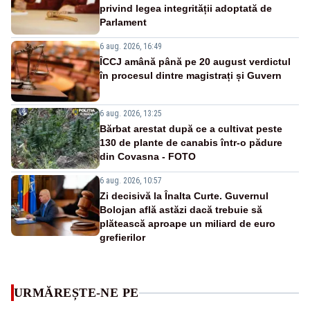
privind legea integrității adoptată de
Parlament
6 aug. 2026, 16:49
ÎCCJ amână până pe 20 august verdictul
în procesul dintre magistrați și Guvern
6 aug. 2026, 13:25
Bărbat arestat după ce a cultivat peste
130 de plante de canabis într-o pădure
din Covasna - FOTO
6 aug. 2026, 10:57
Zi decisivă la Înalta Curte. Guvernul
Bolojan află astăzi dacă trebuie să
plătească aproape un miliard de euro
grefierilor
URMĂREȘTE-NE PE