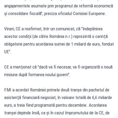
angajamentele asumate prin programul de reformă economică
şi consolidare fiscală", preciza oficialul Comisiei Europene.
Vineri, CE a reafirmat, într-un comunicat, că "îndeplinirea
acestor condiţii (de către România n.r.) reprezintă o cerinţă
obligatorie pentru acordarea sumei de 1 miliard de euro, fonduri
UE".
CE a menţionat că "dacă va fi necesar, va fi organizată o nouă
misiune după formarea noului guvern".
FMI a acordat României primele două tranşe din pachetul de
asistenţă financiară negociat, în valoare totală de 6,6 miliarde
euro, a treia fiind programată pentru decembrie. Acordarea
tranşei depinde însă, ca şi în cazul împrumutului de la CE, de