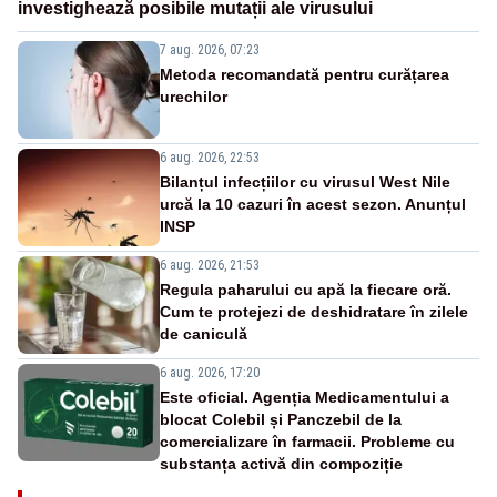
investighează posibile mutații ale virusului
7 aug. 2026, 07:23
Metoda recomandată pentru curățarea
urechilor
6 aug. 2026, 22:53
Bilanțul infecțiilor cu virusul West Nile
urcă la 10 cazuri în acest sezon. Anunțul
INSP
6 aug. 2026, 21:53
Regula paharului cu apă la fiecare oră.
Cum te protejezi de deshidratare în zilele
de caniculă
6 aug. 2026, 17:20
Este oficial. Agenția Medicamentului a
blocat Colebil și Panczebil de la
comercializare în farmacii. Probleme cu
substanța activă din compoziție