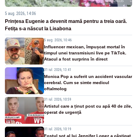
5 aug. 2026, 14:06
Prințesa Eugenie a devenit mamă pentru a treia oară.
Fetița s-a născut la Lisabona
5 aug. 2026, 10:46
Influencer mexican, împușcat mortal în
timpul unei transmisiuni live pe TikTok.
Atacul a fost surprins în direct
31 iul. 2026, 13:41
Monica Pop a suferit un accident vascular
cerebral. Cum se simte medicul
oftalmolog
31 iul. 2026, 10:59
Artistul care a ținut post cu apă 40 de zile,
operat de urgență
31 iul. 2026, 10:19
Fostul soț al lui Jennifer Lopez a câștigat