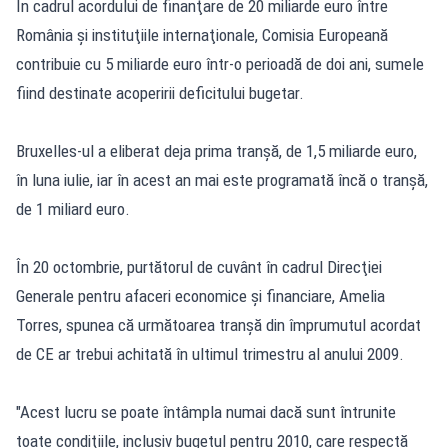
În cadrul acordului de finanţare de 20 miliarde euro între
România şi instituţiile internaţionale, Comisia Europeană
contribuie cu 5 miliarde euro într-o perioadă de doi ani, sumele
fiind destinate acoperirii deficitului bugetar.
Bruxelles-ul a eliberat deja prima tranşă, de 1,5 miliarde euro,
în luna iulie, iar în acest an mai este programată încă o tranşă,
de 1 miliard euro.
În 20 octombrie, purtătorul de cuvânt în cadrul Direcţiei
Generale pentru afaceri economice şi financiare, Amelia
Torres, spunea că următoarea tranşă din împrumutul acordat
de CE ar trebui achitată în ultimul trimestru al anului 2009.
"Acest lucru se poate întâmpla numai dacă sunt întrunite
toate condiţiile, inclusiv bugetul pentru 2010, care respectă