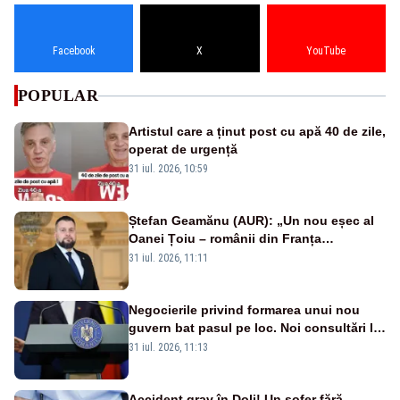
Facebook
X
YouTube
POPULAR
Artistul care a ținut post cu apă 40 de zile,
operat de urgență
31 iul. 2026, 10:59
Ștefan Geamănu (AUR): „Un nou eșec al
Oanei Țoiu – românii din Franța
abandonați de propriul minister de
31 iul. 2026, 11:11
externe în fața incendiilor de vegetație!”
Negocierile privind formarea unui nou
guvern bat pasul pe loc. Noi consultări la
Cotroceni, așteptate după mijlocul lunii
31 iul. 2026, 11:13
august -SURSE
Accident grav în Dolj! Un șofer fără