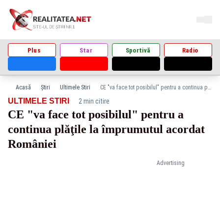
Plus
Star
Sportivă
Radio
Acasă
Știri
Ultimele Stiri
CE "va face tot posibilul" pentru a continua plăţile la împrumutul acordat României
·
ULTIMELE STIRI
2 min citire
CE "va face tot posibilul" pentru a
continua plăţile la împrumutul acordat
României
Advertising