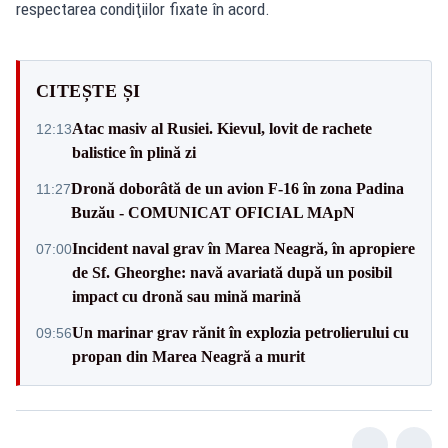
respectarea condiţiilor fixate în acord.
CITEȘTE ȘI
Atac masiv al Rusiei. Kievul, lovit de rachete
12:13
balistice în plină zi
Dronă doborâtă de un avion F‑16 în zona Padina
11:27
Buzău - COMUNICAT OFICIAL MApN
Incident naval grav în Marea Neagră, în apropiere
07:00
de Sf. Gheorghe: navă avariată după un posibil
impact cu dronă sau mină marină
Un marinar grav rănit în explozia petrolierului cu
09:56
propan din Marea Neagră a murit