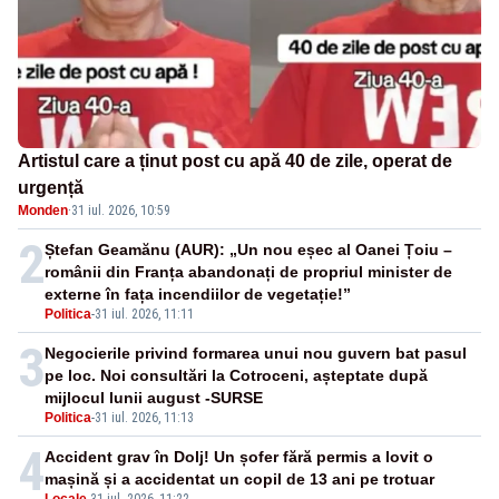
Artistul care a ținut post cu apă 40 de zile, operat de
urgență
Monden
·
31 iul. 2026, 10:59
2
Ștefan Geamănu (AUR): „Un nou eșec al Oanei Țoiu –
românii din Franța abandonați de propriul minister de
externe în fața incendiilor de vegetație!”
Politica
-
31 iul. 2026, 11:11
3
Negocierile privind formarea unui nou guvern bat pasul
pe loc. Noi consultări la Cotroceni, așteptate după
mijlocul lunii august -SURSE
Politica
-
31 iul. 2026, 11:13
4
Accident grav în Dolj! Un șofer fără permis a lovit o
mașină și a accidentat un copil de 13 ani pe trotuar
Locale
-
31 iul. 2026, 11:22